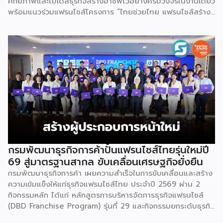
ศักยภาพและโมเดลธุรกิจสร้างอาชีพไว้อย่างครบวงจรในงานเดียว
พร้อมแนวร่วมแฟรนไชส์โครงการ “ไทยช่วยไทย แฟรนไชส์สร้าง
อาชีพ พลัส” ที่รัฐช่วยจ่ายค่าแฟรนไชส์ 50% มาเสริมทัพในงาน
รวมกว่า 250 บูธ บนพื้นที่ 15,000 ตารางเมตร หวังเป็นทาง
เลือกสร้างรายได้เพิ่มและพยุงเศรษฐกิจไทยให้ฟื้นตัว เสิร์ฟครบ
จบในงานด้วยสินเชื่อ และทำเลทองทั่วประเทศ พร้อมเสวนาให้
ความรู้โดยผู้ทรงคุณวุฒิคับคั่ง และกิจกรรมเจรจาจับคู่ธุรกิจทั้งใน
และต่างประเทศ งานจัดต่อเนื่องระหว่างวันที่ 6-9 สิงหาคมนี้ ที่
ฮอลล์ 6-8 อิมแพ็คเมืองทองธานี คาดเม็ดเงินสะพัดในงานราว
220 ล้านบาท นายพูนพงษ์ นัยนาภากรณ์ อธิบดีกรมพัฒนา
ธุรกิจการค้า กระทรวงพาณิชย์ กล่าวว่า งาน ” Franchise Expo
Thailand & Thailand E-Commerce Selection Expo
(TESE 2026) เป็นเวทีแสดงธุรกิจแฟรนไชส์และโซลูชั่นส์แบบครบ
วงจร […]
กรมพัฒนาธุรกิจการค้าปั้นแฟรนไชส์ไทยรุ่นใหม่ปี
69 สู่มาตรฐานสากล ขับเคลื่อนเศรษฐกิจยั่งยืน
กรมพัฒนาธุรกิจการค้า เผยความสำเร็จในการขับเคลื่อนและสร้าง
ความเข้มแข็งให้แก่ธุรกิจแฟรนไชส์ไทย ประจำปี 2569 ผ่าน 2
กิจกรรมหลัก ได้แก่ หลักสูตรการบริหารจัดการธุรกิจแฟรนไชส์
(DBD Franchise Program) รุ่นที่ 29 และกิจกรรมยกระดับธุรกิจ
สู่เกณฑ์มาตรฐานคุณภาพการบริหารจัดการธุรกิจแฟรนไชส์