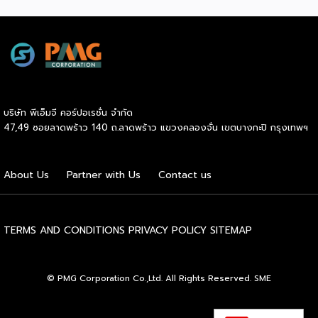
(Franchise Standard) มุ่งเป้าบ่มเพาะศักยภาพผู้ประกอบการราย
ใหม่ พร้อมการันตีคุณภาพมาตรฐานเพื่อสร้างความเชี่ยวชาญและ
ความน่าเชื่อถือในตลาดโลก นายพูนพงษ์ นัยนาภากรณ์ อธิบดี
กรมพัฒนาธุรกิจการค้า กระทรวงพาณิชย์ เปิดเผยภายหลังเป็น
ประธานมอบประกาศนียบัตรแก่ผู้ประกอบการแฟรนไชส์ใน 2
กิจกรรมว่า “ขอแสดงความยินดีกับทุกกิจการที่ได้รับ
ประกาศนียบัตรในวันนี้ (วันพุธที่ 15 กรกฎาคม 2569) โดย
บริษัท พีเอ็มจี คอร์ปอเรชั่น จำกัด
กิจกรรมแรกเป็นการอบรมหลักสูตรการบริหารจัดการธุรกิจแฟรน
47,49 ซอยลาดพร้าว 140 ถ.ลาดพร้าว แขวงคลองจั่น เขตบางกะปิ กรุงเทพฯ
ไชส์ (DBD Franchise Program: DBD-FP) รุ่นที่ 29 ซึ่งเป็น
หลักสูตรระยะยาวที่จัดขึ้นตั้งแต่วันที่ 3 ธันวาคม 2568 – วันที่ 2
เมษายน 2569 รวม 23 วัน โดยได้รับเกียรติจากวิทยากรผู้ทรง
About Us
Partner with Us
Contact us
คุณวุฒิจากภาครัฐ ภาคเอกชน และสถาบันการศึกษา ที่มาร่วมบ่ม
เพาะความรู้เชิงปฏิบัติการให้แก่ผู้ประกอบธุรกิจแฟรนไชส์อย่างเข้ม
ข้นรวม […]
TERMS AND CONDITIONS
PRIVACY POLICY
SITEMAP
© PMG Corporation Co.,Ltd. All Rights Reserved. SME