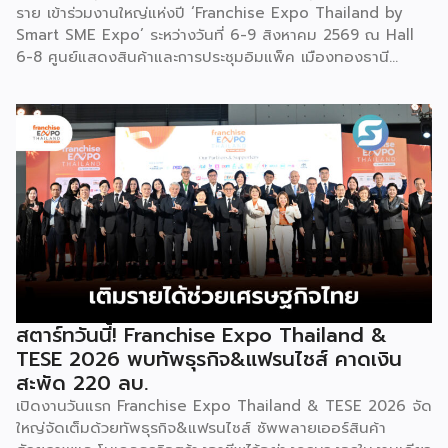
ราย เข้าร่วมงานใหญ่แห่งปี ‘Franchise Expo Thailand by
Smart SME Expo’ ระหว่างวันที่ 6-9 สิงหาคม 2569 ณ Hall
6-8 ศูนย์แสดงสินค้าและการประชุมอิมแพ็ค เมืองทองธานี
พร้อมจัดพิธีมอบรางวัล DBD Thailand Franchise Award
2026 ให้แก่ผู้ประกอบธุรกิจแฟรนไชส์ที่อยู่ในการส่งเสริมสนับสนุน
ของกรมฯ นายพูนพงษ์ นัยนาภากรณ์ อธิบดีกรมพัฒนาธุรกิจ
การค้า กระทรวงพาณิชย์ เปิดเผยภายหลังเป็นประธานเปิดงาน
“งานแฟรนไชส์ เอ็กซ์โป ไทยแลนด์ บาย สมาร์ท เอสเอ็มอี เอ็กซ์
โป (Franchise Expo Thailand by Smart SME Expo)” ซึ่ง
เป็นงานแสดงธุรกิจแฟรนไชส์ชั้นนำที่จัดขึ้นโดย บริษัท พีเอ็มจี
คอร์ปอเรชัน จำกัด เพื่อยกระดับศักยภาพของผู้ประกอบการและ
เจ้าของธุรกิจที่ต้องการขยายกิจการผ่านระบบแฟรนไชส์ […]
สตาร์ทวันนี้! Franchise Expo Thailand &
TESE 2026 พบทัพธุรกิจ&แฟรนไชส์ คาดเงิน
สะพัด 220 ลบ.
เปิดงานวันแรก Franchise Expo Thailand & TESE 2026 จัด
ใหญ่จัดเต็มด้วยทัพธุรกิจ&แฟรนไชส์ ซัพพลายเออร์สินค้า