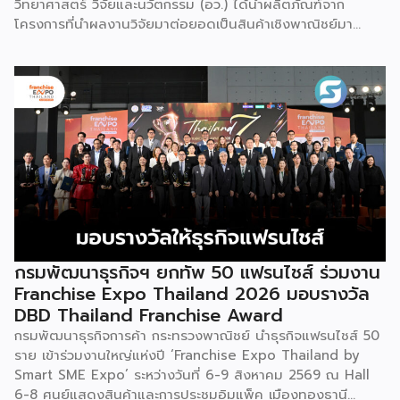
วิทยาศาสตร์ วิจัยและนวัตกรรม (อว.) ได้นำผลิตภัณฑ์จาก
โครงการที่นำผลงานวิจัยมาต่อยอดเป็นสินค้าเชิงพาณิชย์มา
แสดง พร้อมจัดจำหน่ายให้กับผู้ที่สนใจได้เลือกซื้อ สำหรับ วช.
มีภารกิจหลัก คือการให้ทุนวิจัย ดูแลเรื่องการวิจัยในภาพรวม รวม
ถึงการให้รางวัล และสนับสนุนนักวิจัย ตั้งแต่ระดับเยาวชนไปจนถึง
นักวิจัยอาวุโส แน่นอนว่านี่เป็นหน่วยงานผู้อยู่เบื้องหลังงานวิจัย
ไทยตั้งแต่ต้นน้ำยันปลายน้ำ กิจกรรมที่นำมาจัดแสดงในบูธ
ครั้งนี้เป็นส่วนหนึ่งของทุนที่ วช. สนับสนุนภายใต้ชุดโครงการ
Innovative House ซึ่งมีเป้าหมายชัดเจน คือการแนะแนวและ
สนับสนุนให้ผู้ประกอบการนำนวัตกรรมที่ต่อยอดมาจากงานวิจัย
ไปพัฒนาต่อจนสามารถขายได้จริงในเชิงพาณิชย์ ไม่ใช่แค่งาน
วิจัยที่อยู่ในห้องแล็บ โดยสินค้าที่นำมาโชว์ในบูธจึงเป็นผลิตภัณฑ์
ที่ “พร้อมขาย” แล้วจริงๆ บางแบรนด์ขายออนไลน์ บางแบรนด์
ขายเฉพาะหน้าร้าน นอกจากนี้ ยังมีการสาธิตนำผลิตภัณฑ์ไป
กรมพัฒนาธุรกิจฯ ยกทัพ 50 แฟรนไชส์ ร่วมงาน
แปรรูปเป็นเมนูอาหาร-เครื่องดื่มให้ผู้ร่วมงานเห็นวิธีใช้งานจริง
Franchise Expo Thailand 2026 มอบรางวัล
โดยนำ ‘น้ำผึ้ง’ ที่ไม่ได้นำมาวางขายแบบเดิม ๆ แต่แปรรูปเป็น
DBD Thailand Franchise Award
เครื่องดื่มสเลอปี้ให้ผู้ร่วมงานได้ชิมสดๆ หน้าบูธ เพื่อดึงดูดและ
กรมพัฒนาธุรกิจการค้า กระทรวงพาณิชย์ นำธุรกิจแฟรนไชส์ 50
สร้างประสบการณ์ให้คนในงานได้ทดลองสัมผัสสินค้าจริง และหาก
ราย เข้าร่วมงานใหญ่แห่งปี ‘Franchise Expo Thailand by
ใครสนใจก็สามารถซื้อ หัวเชื้อ กลับไปทำเครื่องดื่มต่อเองที่บ้านได้
Smart SME Expo’ ระหว่างวันที่ 6-9 สิงหาคม 2569 ณ Hall
เช่นกัน […]
6-8 ศูนย์แสดงสินค้าและการประชุมอิมแพ็ค เมืองทองธานี