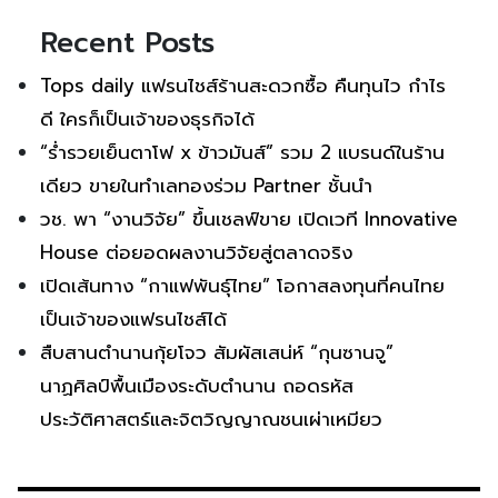
Recent Posts
Tops daily แฟรนไชส์ร้านสะดวกซื้อ คืนทุนไว กำไร
ดี ใครก็เป็นเจ้าของธุรกิจได้
“ร่ำรวยเย็นตาโฟ x ข้าวมันส์” รวม 2 แบรนด์ในร้าน
เดียว ขายในทำเลทองร่วม Partner ชั้นนำ
วช. พา “งานวิจัย” ขึ้นเชลฟ์ขาย เปิดเวที Innovative
House ต่อยอดผลงานวิจัยสู่ตลาดจริง
เปิดเส้นทาง “กาแฟพันธุ์ไทย” โอกาสลงทุนที่คนไทย
เป็นเจ้าของแฟรนไชส์ได้
สืบสานตำนานกุ้ยโจว สัมผัสเสน่ห์ “กุนซานจู”
นาฏศิลป์พื้นเมืองระดับตำนาน ถอดรหัส
ประวัติศาสตร์และจิตวิญญาณชนเผ่าเหมียว