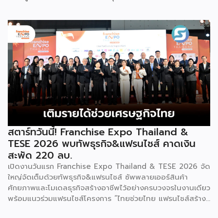
พร้อมจัดพิธีมอบรางวัล DBD Thailand Franchise Award
2026 ให้แก่ผู้ประกอบธุรกิจแฟรนไชส์ที่อยู่ในการส่งเสริมสนับสนุน
ของกรมฯ นายพูนพงษ์ นัยนาภากรณ์ อธิบดีกรมพัฒนาธุรกิจ
การค้า กระทรวงพาณิชย์ เปิดเผยภายหลังเป็นประธานเปิดงาน
“งานแฟรนไชส์ เอ็กซ์โป ไทยแลนด์ บาย สมาร์ท เอสเอ็มอี เอ็กซ์
โป (Franchise Expo Thailand by Smart SME Expo)” ซึ่ง
เป็นงานแสดงธุรกิจแฟรนไชส์ชั้นนำที่จัดขึ้นโดย บริษัท พีเอ็มจี
คอร์ปอเรชัน จำกัด เพื่อยกระดับศักยภาพของผู้ประกอบการและ
เจ้าของธุรกิจที่ต้องการขยายกิจการผ่านระบบแฟรนไชส์ […]
สตาร์ทวันนี้! Franchise Expo Thailand &
TESE 2026 พบทัพธุรกิจ&แฟรนไชส์ คาดเงิน
สะพัด 220 ลบ.
เปิดงานวันแรก Franchise Expo Thailand & TESE 2026 จัด
ใหญ่จัดเต็มด้วยทัพธุรกิจ&แฟรนไชส์ ซัพพลายเออร์สินค้า
ศักยภาพและโมเดลธุรกิจสร้างอาชีพไว้อย่างครบวงจรในงานเดียว
พร้อมแนวร่วมแฟรนไชส์โครงการ “ไทยช่วยไทย แฟรนไชส์สร้าง
อาชีพ พลัส” ที่รัฐช่วยจ่ายค่าแฟรนไชส์ 50% มาเสริมทัพในงาน