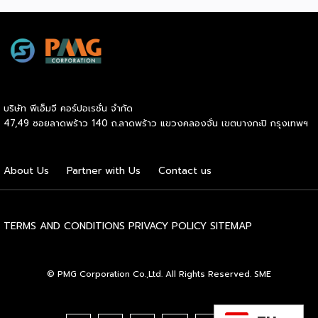
รวมกว่า 250 บูธ บนพื้นที่ 15,000 ตารางเมตร หวังเป็นทาง
เลือกสร้างรายได้เพิ่มและพยุงเศรษฐกิจไทยให้ฟื้นตัว เสิร์ฟครบ
จบในงานด้วยสินเชื่อ และทำเลทองทั่วประเทศ พร้อมเสวนาให้
ความรู้โดยผู้ทรงคุณวุฒิคับคั่ง และกิจกรรมเจรจาจับคู่ธุรกิจทั้งใน
และต่างประเทศ งานจัดต่อเนื่องระหว่างวันที่ 6-9 สิงหาคมนี้ ที่
ฮอลล์ 6-8 อิมแพ็คเมืองทองธานี คาดเม็ดเงินสะพัดในงานราว
220 ล้านบาท นายพูนพงษ์ นัยนาภากรณ์ อธิบดีกรมพัฒนา
บริษัท พีเอ็มจี คอร์ปอเรชั่น จำกัด
ธุรกิจการค้า กระทรวงพาณิชย์ กล่าวว่า งาน ” Franchise Expo
47,49 ซอยลาดพร้าว 140 ถ.ลาดพร้าว แขวงคลองจั่น เขตบางกะปิ กรุงเทพฯ
Thailand & Thailand E-Commerce Selection Expo
(TESE 2026) เป็นเวทีแสดงธุรกิจแฟรนไชส์และโซลูชั่นส์แบบครบ
วงจร […]
About Us
Partner with Us
Contact us
TERMS AND CONDITIONS
PRIVACY POLICY
SITEMAP
© PMG Corporation Co.,Ltd. All Rights Reserved. SME