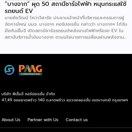
“บางจาก” ผุด 50 สถานีชาร์จไฟฟ้า หนุนกระแสใช้
รถยนต์ EV
นายชัยวัฒน์ โควาวิสารัช ประธานเจ้าหน้าที่บริหารและกรรมการผู้
จัดการใหญ่ บมจ. บางจาก คอร์ปอเรชั่น กล่าวว่า บางจากฯ ได้จับ
มือกับเอ็มจี เปิดสถานีชาร์จรถยนต์พลังงานไฟฟ้าหรือรถ EV ใน
สถานีบริการน้ำมันบางจาก ตามนโยบายการเปลี่ยนผ่านพลังงาน
ที่จะนำไทยสู่การใช้พลังงานสะอาด เพื่อคุณภาพชีวิตและสิ่ง
แวดล้อมที่ยั่งยืน .ที่ผ่านมา บางจากฯ ได้ขยายสถานีชาร์จรถ EV
ภายในสถานีบริการน้ำมันบางจากอย่างต่อเนื่องเพื่ออำนวยความ
สะดวกให้ผู้ใช้รถ EV ที่เพิ่มขึ้น สำหรับความร่วมมือครั้งนี้ จะทำให้
สถานีบริการน้ำมันบางจากมีสถานีชาร์จรถ EV ทั้งในกรุงเทพฯ
และต่างจังหวัด ครอบคลุมทั่วประเทศ .โดยความร่วมมือครั้งนี้
เป็นการติดตั้งสถานีชาร์จรถยนต์พลังงานไฟฟ้า เพื่อรองรับการ
เติบโตของตลาดรถยนต์พลังงานไฟฟ้าภายในประเทศ โดยติดตั้ง
บริษัท พีเอ็มจี คอร์ปอเรชั่น จำกัด
สถานีชาร์จรถยนต์ไฟฟ้า “MG Super Charge” ในสถานีบริการ
47,49 ซอยลาดพร้าว 140 ถ.ลาดพร้าว แขวงคลองจั่น เขตบางกะปิ กรุงเทพฯ
น้ำมันบางจาก ครอบคลุมทั้งในเขตกรุงเทพฯ นนทบุรีและ
สมุทรปราการ ซึ่งในระยะเริ่มต้น มีเป้าหมายที่จะติดตั้งทั้งสิ้น 50
แห่งภายในปีนี้ และคาดการณ์ว่าจะเริ่มเปิดให้บริการได้ประมาณ
About Us
Partner with Us
Contact us
เดือนตุลาคมเป็นต้นไป .ด้านนายจาง ไห่โป กรรมการผู้จัดการ
บริษัท เอสเอไอซี มอเตอร์ – ซีพี จำกัด และ บริษัท […]