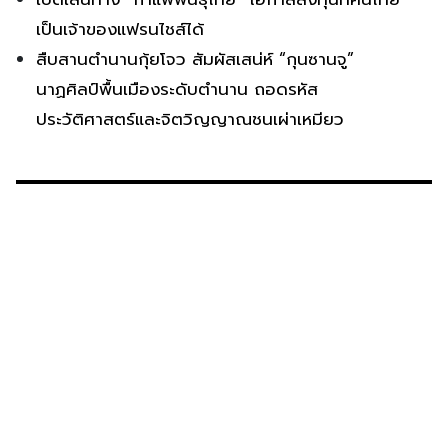
เป็นเจ้าของแฟรนไชส์ได้
สืบสานตำนานกุ้ยโจว สัมผัสเสน่ห์ “กุนซานจู”
นาฏศิลป์พื้นเมืองระดับตำนาน ถอดรหัส
ประวัติศาสตร์และจิตวิญญาณชนเผ่าเหมียว