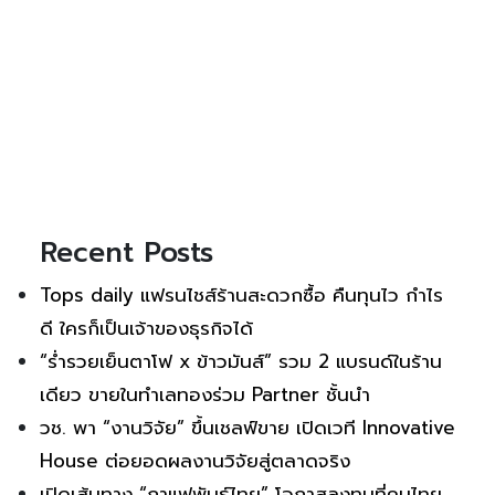
Recent Posts
Tops daily แฟรนไชส์ร้านสะดวกซื้อ คืนทุนไว กำไร
ดี ใครก็เป็นเจ้าของธุรกิจได้
“ร่ำรวยเย็นตาโฟ x ข้าวมันส์” รวม 2 แบรนด์ในร้าน
เดียว ขายในทำเลทองร่วม Partner ชั้นนำ
วช. พา “งานวิจัย” ขึ้นเชลฟ์ขาย เปิดเวที Innovative
House ต่อยอดผลงานวิจัยสู่ตลาดจริง
เปิดเส้นทาง “กาแฟพันธุ์ไทย” โอกาสลงทุนที่คนไทย