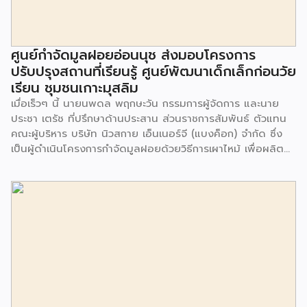
ศูนย์กำจัดมูลฝอยอ่อนนุช ส่งมอบโครงการ
ปรับปรุงสถานที่เรียนรู้ ศูนย์พัฒนาเด็กเล็กก่อนวัย
เรียน ชุมชนเกาะมุสลิม
เมื่อเร็วๆ นี้ นายนพดล พฤกษะวัน กรรมการผู้จัดการ และนาย
ประชา เตรัช ที่ปรึกษาด้านประสาน ส่วนราชการสัมพันธ์ ตัวแทน
คณะผู้บริหาร บริษัท นิวสกาย เอ็นเนอร์จี (แบงค็อก) จํากัด ซึ่ง
เป็นผู้ดำเนินโครงการกำจัดมูลฝอยด้วยวิธีการเผาไหม้ เพื่อผลิต
พลังงานไฟฟ้า ขนาดไม่น้อยกว่า 1,000 ตันต่อวัน ศูนย์กำจัด
มูลฝอยอ่อนนุช เป็นประธานในพิธีส่งมอบโครงการปรับปรุงสถาน
ที่เรียนรู้ ศูนย์พัฒนาเด็กเล็ก ก่อนวัยเรียน ชุมชนเกาะมุสลิม แขวง
ประเวศ เขตประเวศ กรุงเทพมหานคร ทั้งนี้โครงการปรับปรุงสถาน
ที่เรียนรู้ ศูนย์พัฒนาเด็กเล็กก่อนวัยเรียน ชุมชนเกาะมุสลิม ตั้งอยู่
ในซอยอ่อนนุช 86 ดำเนินการขึ้นเพื่อเพิ่มพื้นที่การเรียนรู้เพิ่มเติม
นอกห้องเรียน และใช้เป็นสถานที่จัดกิจกรรมของศูนย์เด็กเล็กฯ
ตลอดจนใช้เป็นพื้นที่จัดกิจกรรมต่างๆ ของชุมชน นอกจากนั้นยัง
มีการมอบตุ๊กตาและของเล่นเพื่อส่งเสริมพัฒนาการเรียนรู้และ
พัฒนาการกล้ามเนื้อมัดเล็กของเด็กด้วย โดยมีผู้แทนจาก