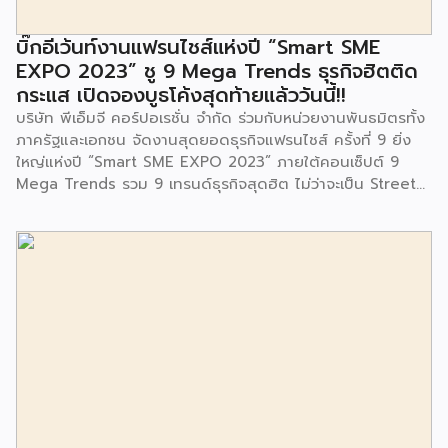
สำนักงานเขตประเวศ ผู้แทนจากศูนย์กำจัดมูลฝอยอ่อนนุช ตลอด
จนประชาชนในชุมชนและพื้นที่ใกล้เคียง รวมถึงคณะครู ผู้ปกครอง
บิ๊กอีเว้นท์งานแฟรนไชส์แห่งปี “Smart SME
และนักเรียนจากศูนย์พัฒนาเด็กเล็กก่อนวัยเรียน ชุมชนเกาะมุสลิม
EXPO 2023” ชู 9 Mega Trends ธุรกิจฮิตติด
ร่วมเป็นเกียรติในพิธีดังกล่าว โครงการกำจัดมูลฝอยด้วยวิธีการ
กระแส เปิดจองบูธโค้งสุดท้ายแล้ววันนี้!!
เผาไหม้ฯ ยังมีกิจกรรมเพื่อสังคมหรือ CSR อื่นๆ อีกมากมาย กับ
บริษัท พีเอ็มจี คอร์ปอเรชั่น จำกัด ร่วมกับหน่วยงานพันธมิตรทั้ง
ชุมชนรอบๆ พื้นที่โครงการอย่างต่อเนื่อง อาทิ การลงพื้นที่
ภาครัฐและเอกชน จัดงานสุดยอดธุรกิจแฟรนไชส์ ครั้งที่ 9 ยิ่ง
ประชาสัมพันธ์ […]
ใหญ่แห่งปี “Smart SME EXPO 2023” ภายใต้คอนเซ็ปต์ 9
Mega Trends รวม 9 เทรนด์ธุรกิจสุดฮิต ไม่ว่าจะเป็น Street
Food Trends, Technology Trends, Customer Service
Trends, Coffee & Beverage Trends, Education Trends,
Health & Wellness Trends, E-Commerce Trends,
Beauty Trends และ Franchise Trends จัดเต็มธุรกิจแฟรน
ไชส์เด่นดังพาเหรดมาให้เลือกลงทุนหลายระดับร่วม 250 บูธ ใน
งบลงทุนเริ่มต้นหลักพัน หลักหมื่น ไปจนถึงหลักล้าน นอกจากนี้
ยังมีกิจกรรมเจรจาจับคู่ธุรกิจทั้งในและต่างประเทศ สินเชื่อ
ดอกเบี้ยต่ำสำหรับเอสเอ็มอีจากสถาบันการเงินชั้นนำมากมาย
พร้อมโซลูชั่นส์ดี […]