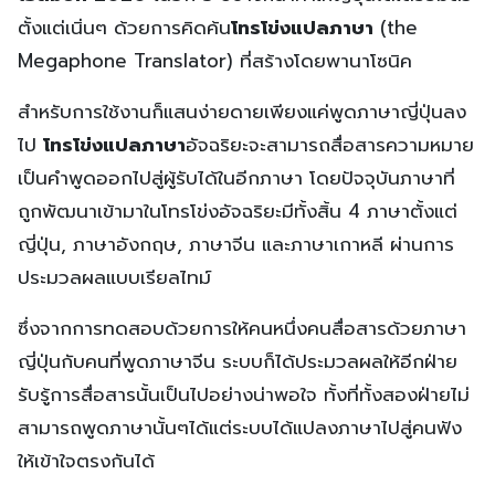
ตั้งแต่เนิ่นๆ ด้วยการคิดค้น
โทรโข่งแปลภาษา
(the
Megaphone Translator) ที่สร้างโดยพานาโซนิค
สำหรับการใช้งานก็แสนง่ายดายเพียงแค่พูดภาษาญี่ปุ่นลง
ไป
โทรโข่งแปลภาษา
อัจฉริยะจะสามารถสื่อสารความหมาย
เป็นคำพูดออกไปสู่ผู้รับได้ในอีกภาษา โดยปัจจุบันภาษาที่
ถูกพัฒนาเข้ามาในโทรโข่งอัจฉริยะมีทั้งสิ้น 4 ภาษาตั้งแต่
ญี่ปุ่น, ภาษาอังกฤษ, ภาษาจีน และภาษาเกาหลี ผ่านการ
ประมวลผลแบบเรียลไทม์
ซึ่งจากการทดสอบด้วยการให้คนหนึ่งคนสื่อสารด้วยภาษา
ญี่ปุ่นกับคนที่พูดภาษาจีน ระบบก็ได้ประมวลผลให้อีกฝ่าย
รับรู้การสื่อสารนั้นเป็นไปอย่างน่าพอใจ ทั้งที่ทั้งสองฝ่ายไม่
สามารถพูดภาษานั้นๆได้แต่ระบบได้แปลงภาษาไปสู่คนฟัง
ให้เข้าใจตรงกันได้