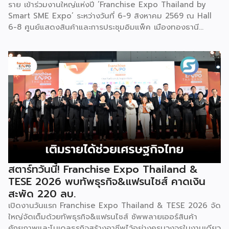
ราย เข้าร่วมงานใหญ่แห่งปี ‘Franchise Expo Thailand by
Smart SME Expo’ ระหว่างวันที่ 6-9 สิงหาคม 2569 ณ Hall
6-8 ศูนย์แสดงสินค้าและการประชุมอิมแพ็ค เมืองทองธานี
พร้อมจัดพิธีมอบรางวัล DBD Thailand Franchise Award
2026 ให้แก่ผู้ประกอบธุรกิจแฟรนไชส์ที่อยู่ในการส่งเสริมสนับสนุน
ของกรมฯ นายพูนพงษ์ นัยนาภากรณ์ อธิบดีกรมพัฒนาธุรกิจ
การค้า กระทรวงพาณิชย์ เปิดเผยภายหลังเป็นประธานเปิดงาน
“งานแฟรนไชส์ เอ็กซ์โป ไทยแลนด์ บาย สมาร์ท เอสเอ็มอี เอ็กซ์
โป (Franchise Expo Thailand by Smart SME Expo)” ซึ่ง
เป็นงานแสดงธุรกิจแฟรนไชส์ชั้นนำที่จัดขึ้นโดย บริษัท พีเอ็มจี
คอร์ปอเรชัน จำกัด เพื่อยกระดับศักยภาพของผู้ประกอบการและ
เจ้าของธุรกิจที่ต้องการขยายกิจการผ่านระบบแฟรนไชส์ […]
สตาร์ทวันนี้! Franchise Expo Thailand &
TESE 2026 พบทัพธุรกิจ&แฟรนไชส์ คาดเงิน
สะพัด 220 ลบ.
เปิดงานวันแรก Franchise Expo Thailand & TESE 2026 จัด
ใหญ่จัดเต็มด้วยทัพธุรกิจ&แฟรนไชส์ ซัพพลายเออร์สินค้า
ศักยภาพและโมเดลธุรกิจสร้างอาชีพไว้อย่างครบวงจรในงานเดียว