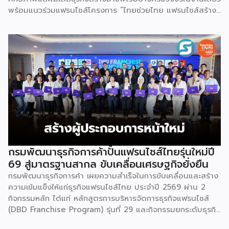
พร้อมแนวร่วมแฟรนไชส์โครงการ “ไทยช่วยไทย แฟรนไชส์สร้าง
อาชีพ พลัส” ที่รัฐช่วยจ่ายค่าแฟรนไชส์ 50% มาเสริมทัพในงาน
รวมกว่า 250 บูธ บนพื้นที่ 15,000 ตารางเมตร หวังเป็นทาง
เลือกสร้างรายได้เพิ่มและพยุงเศรษฐกิจไทยให้ฟื้นตัว เสิร์ฟครบ
จบในงานด้วยสินเชื่อ และทำเลทองทั่วประเทศ พร้อมเสวนาให้
ความรู้โดยผู้ทรงคุณวุฒิคับคั่ง และกิจกรรมเจรจาจับคู่ธุรกิจทั้งใน
และต่างประเทศ งานจัดต่อเนื่องระหว่างวันที่ 6-9 สิงหาคมนี้ ที่
ฮอลล์ 6-8 อิมแพ็คเมืองทองธานี คาดเม็ดเงินสะพัดในงานราว
220 ล้านบาท นายพูนพงษ์ นัยนาภากรณ์ อธิบดีกรมพัฒนา
ธุรกิจการค้า กระทรวงพาณิชย์ กล่าวว่า งาน ” Franchise Expo
Thailand & Thailand E-Commerce Selection Expo
(TESE 2026) เป็นเวทีแสดงธุรกิจแฟรนไชส์และโซลูชั่นส์แบบครบ
วงจร […]
กรมพัฒนาธุรกิจการค้าปั้นแฟรนไชส์ไทยรุ่นใหม่ปี
69 สู่มาตรฐานสากล ขับเคลื่อนเศรษฐกิจยั่งยืน
กรมพัฒนาธุรกิจการค้า เผยความสำเร็จในการขับเคลื่อนและสร้าง
ความเข้มแข็งให้แก่ธุรกิจแฟรนไชส์ไทย ประจำปี 2569 ผ่าน 2
กิจกรรมหลัก ได้แก่ หลักสูตรการบริหารจัดการธุรกิจแฟรนไชส์
(DBD Franchise Program) รุ่นที่ 29 และกิจกรรมยกระดับธุรกิจ
สู่เกณฑ์มาตรฐานคุณภาพการบริหารจัดการธุรกิจแฟรนไชส์