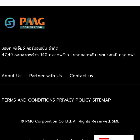
(Franchise Standard) มุ่งเป้าบ่มเพาะศักยภาพผู้ประกอบการราย
ใหม่ พร้อมการันตีคุณภาพมาตรฐานเพื่อสร้างความเชี่ยวชาญและ
ความน่าเชื่อถือในตลาดโลก นายพูนพงษ์ นัยนาภากรณ์ อธิบดี
กรมพัฒนาธุรกิจการค้า กระทรวงพาณิชย์ เปิดเผยภายหลังเป็น
ประธานมอบประกาศนียบัตรแก่ผู้ประกอบการแฟรนไชส์ใน 2
กิจกรรมว่า “ขอแสดงความยินดีกับทุกกิจการที่ได้รับ
ประกาศนียบัตรในวันนี้ (วันพุธที่ 15 กรกฎาคม 2569) โดย
บริษัท พีเอ็มจี คอร์ปอเรชั่น จำกัด
กิจกรรมแรกเป็นการอบรมหลักสูตรการบริหารจัดการธุรกิจแฟรน
47,49 ซอยลาดพร้าว 140 ถ.ลาดพร้าว แขวงคลองจั่น เขตบางกะปิ กรุงเทพฯ
ไชส์ (DBD Franchise Program: DBD-FP) รุ่นที่ 29 ซึ่งเป็น
หลักสูตรระยะยาวที่จัดขึ้นตั้งแต่วันที่ 3 ธันวาคม 2568 – วันที่ 2
เมษายน 2569 รวม 23 วัน โดยได้รับเกียรติจากวิทยากรผู้ทรง
About Us
Partner with Us
Contact us
คุณวุฒิจากภาครัฐ ภาคเอกชน และสถาบันการศึกษา ที่มาร่วมบ่ม
เพาะความรู้เชิงปฏิบัติการให้แก่ผู้ประกอบธุรกิจแฟรนไชส์อย่างเข้ม
ข้นรวม […]
TERMS AND CONDITIONS
PRIVACY POLICY
SITEMAP
© PMG Corporation Co.,Ltd. All Rights Reserved. SME