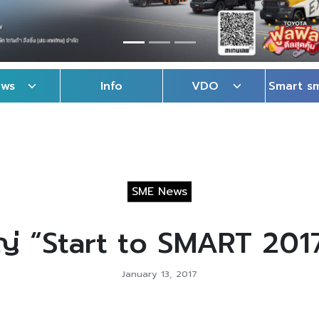
ews
Info
VDO
Smart s
SME News
ญ่ “Start to SMART 201
January 13, 2017