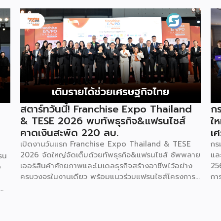
สตาร์ทวันนี้! Franchise Expo Thailand
กร
& TESE 2026 พบทัพธุรกิจ&แฟรนไชส์
ให
คาดเงินสะพัด 220 ลบ.
เศ
เปิดงานวันแรก Franchise Expo Thailand & TESE
กร
2026 จัดใหญ่จัดเต็มด้วยทัพธุรกิจ&แฟรนไชส์ ซัพพลาย
แล
รน
เออร์สินค้าศักยภาพและโมเดลธุรกิจสร้างอาชีพไว้อย่าง
25
o
ครบวงจรในงานเดียว พร้อมแนวร่วมแฟรนไชส์โครงการ
กา
“ไทยช่วยไทย แฟรนไชส์สร้างอาชีพ พลัส” ที่รัฐช่วยจ่าย
29
ค่าแฟรนไชส์ 50% มาเสริมทัพในงาน รวมกว่า 250 บูธ
กา
บนพื้นที่ 15,000 ตารางเมตร หวังเป็นทางเลือกสร้าง
St
รายได้เพิ่มและพยุงเศรษฐกิจไทยให้ฟื้นตัว เสิร์ฟครบจบ
พร