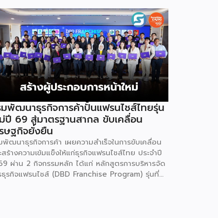
มพัฒนาธุรกิจการค้าปั้นแฟรนไชส์ไทยรุ่น
ม่ปี 69 สู่มาตรฐานสากล ขับเคลื่อน
รษฐกิจยั่งยืน
มพัฒนาธุรกิจการค้า เผยความสำเร็จในการขับเคลื่อน
ะสร้างความเข้มแข็งให้แก่ธุรกิจแฟรนไชส์ไทย ประจำปี
69 ผ่าน 2 กิจกรรมหลัก ได้แก่ หลักสูตรการบริหารจัด
รธุรกิจแฟรนไชส์ (DBD Franchise Program) รุ่นที่
 และกิจกรรมยกระดับธุรกิจสู่เกณฑ์มาตรฐานคุณภาพ
รบริหารจัดการธุรกิจแฟรนไชส์ (Franchise
andard) มุ่งเป้าบ่มเพาะศักยภาพผู้ประกอบการรายใหม่
้อมการันตีคุณภาพมาตรฐานเพื่อสร้างความเชี่ยวชาญ