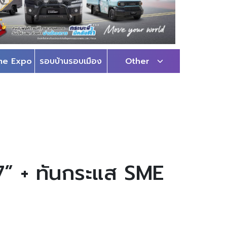
me Expo
รอบบ้านรอบเมือง
Other
7” + ทันกระแส SME