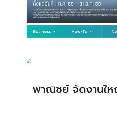
Business
How-To
N
พาณิชย์ จัดงานให