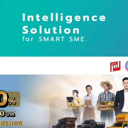
earch
r: