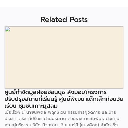
Related Posts
ศูนย์กำจัดมูลฝอยอ่อนนุช ส่งมอบโครงการ
ปรับปรุงสถานที่เรียนรู้ ศูนย์พัฒนาเด็กเล็กก่อนวัย
เรียน ชุมชนเกาะมุสลิม
เมื่อเร็วๆ นี้ นายนพดล พฤกษะวัน กรรมการผู้จัดการ และนาย
ประชา เตรัช ที่ปรึกษาด้านประสาน ส่วนราชการสัมพันธ์ ตัวแทน
คณะผู้บริหาร บริษัท นิวสกาย เอ็นเนอร์จี (แบงค็อก) จํากัด ซึ่ง