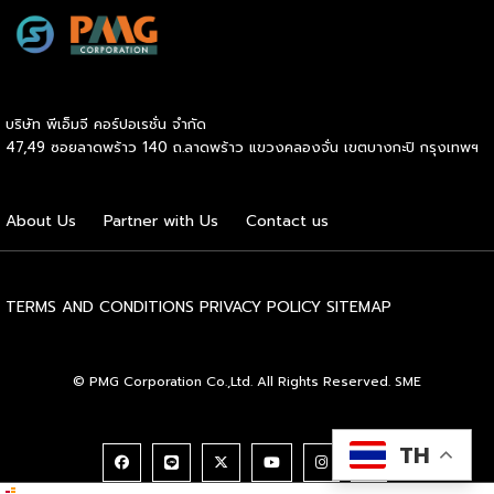
สะดวกให้ผู้ใช้รถ EV ที่เพิ่มขึ้น สำหรับความร่วมมือครั้งนี้ จะทำให้
สถานีบริการน้ำมันบางจากมีสถานีชาร์จรถ EV ทั้งในกรุงเทพฯ
และต่างจังหวัด ครอบคลุมทั่วประเทศ .โดยความร่วมมือครั้งนี้
เป็นการติดตั้งสถานีชาร์จรถยนต์พลังงานไฟฟ้า เพื่อรองรับการ
เติบโตของตลาดรถยนต์พลังงานไฟฟ้าภายในประเทศ โดยติดตั้ง
บริษัท พีเอ็มจี คอร์ปอเรชั่น จำกัด
สถานีชาร์จรถยนต์ไฟฟ้า “MG Super Charge” ในสถานีบริการ
47,49 ซอยลาดพร้าว 140 ถ.ลาดพร้าว แขวงคลองจั่น เขตบางกะปิ กรุงเทพฯ
น้ำมันบางจาก ครอบคลุมทั้งในเขตกรุงเทพฯ นนทบุรีและ
สมุทรปราการ ซึ่งในระยะเริ่มต้น มีเป้าหมายที่จะติดตั้งทั้งสิ้น 50
แห่งภายในปีนี้ และคาดการณ์ว่าจะเริ่มเปิดให้บริการได้ประมาณ
About Us
Partner with Us
Contact us
เดือนตุลาคมเป็นต้นไป .ด้านนายจาง ไห่โป กรรมการผู้จัดการ
บริษัท เอสเอไอซี มอเตอร์ – ซีพี จำกัด และ บริษัท […]
TERMS AND CONDITIONS
PRIVACY POLICY
SITEMAP
© PMG Corporation Co.,Ltd. All Rights Reserved. SME
TH