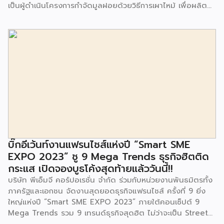
เป็นผู้ดำเนินโครงการกำจัดมูลฝอยด้วยวิธีการเผาไหม้ เพื่อผลิต
พลังงานไฟฟ้า ขนาดไม่น้อยกว่า 1,000 ตันต่อวัน ศูนย์กำจัด
มูลฝอยอ่อนนุช เป็นประธานในพิธีส่งมอบโครงการปรับปรุงสถาน
ที่เรียนรู้ ศูนย์พัฒนาเด็กเล็ก ก่อนวัยเรียน ชุมชนเกาะมุสลิม แขวง
ประเวศ เขตประเวศ กรุงเทพมหานคร ทั้งนี้โครงการปรับปรุงสถาน
ที่เรียนรู้ ศูนย์พัฒนาเด็กเล็กก่อนวัยเรียน ชุมชนเกาะมุสลิม ตั้งอยู่
ในซอยอ่อนนุช 86 ดำเนินการขึ้นเพื่อเพิ่มพื้นที่การเรียนรู้เพิ่มเติม
นอกห้องเรียน และใช้เป็นสถานที่จัดกิจกรรมของศูนย์เด็กเล็กฯ
ตลอดจนใช้เป็นพื้นที่จัดกิจกรรมต่างๆ ของชุมชน นอกจากนั้นยัง
มีการมอบตุ๊กตาและของเล่นเพื่อส่งเสริมพัฒนาการเรียนรู้และ
พัฒนาการกล้ามเนื้อมัดเล็กของเด็กด้วย โดยมีผู้แทนจาก
สำนักงานเขตประเวศ ผู้แทนจากศูนย์กำจัดมูลฝอยอ่อนนุช ตลอด
จนประชาชนในชุมชนและพื้นที่ใกล้เคียง รวมถึงคณะครู ผู้ปกครอง
บิ๊กอีเว้นท์งานแฟรนไชส์แห่งปี “Smart SME
และนักเรียนจากศูนย์พัฒนาเด็กเล็กก่อนวัยเรียน ชุมชนเกาะมุสลิม
EXPO 2023” ชู 9 Mega Trends ธุรกิจฮิตติด
ร่วมเป็นเกียรติในพิธีดังกล่าว โครงการกำจัดมูลฝอยด้วยวิธีการ
กระแส เปิดจองบูธโค้งสุดท้ายแล้ววันนี้!!
เผาไหม้ฯ ยังมีกิจกรรมเพื่อสังคมหรือ CSR อื่นๆ อีกมากมาย กับ
บริษัท พีเอ็มจี คอร์ปอเรชั่น จำกัด ร่วมกับหน่วยงานพันธมิตรทั้ง
ชุมชนรอบๆ พื้นที่โครงการอย่างต่อเนื่อง อาทิ การลงพื้นที่
ภาครัฐและเอกชน จัดงานสุดยอดธุรกิจแฟรนไชส์ ครั้งที่ 9 ยิ่ง
ประชาสัมพันธ์ […]
ใหญ่แห่งปี “Smart SME EXPO 2023” ภายใต้คอนเซ็ปต์ 9
Mega Trends รวม 9 เทรนด์ธุรกิจสุดฮิต ไม่ว่าจะเป็น Street
Food Trends, Technology Trends, Customer Service