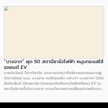
Trends, Coffee & Beverage Trends, Education Trends,
Health & Wellness Trends, E-Commerce Trends,
Beauty Trends และ Franchise Trends จัดเต็มธุรกิจแฟรน
ไชส์เด่นดังพาเหรดมาให้เลือกลงทุนหลายระดับร่วม 250 บูธ ใน
งบลงทุนเริ่มต้นหลักพัน หลักหมื่น ไปจนถึงหลักล้าน นอกจากนี้
ยังมีกิจกรรมเจรจาจับคู่ธุรกิจทั้งในและต่างประเทศ สินเชื่อ
ดอกเบี้ยต่ำสำหรับเอสเอ็มอีจากสถาบันการเงินชั้นนำมากมาย
พร้อมโซลูชั่นส์ดี […]
“บางจาก” ผุด 50 สถานีชาร์จไฟฟ้า หนุนกระแสใช้
รถยนต์ EV
นายชัยวัฒน์ โควาวิสารัช ประธานเจ้าหน้าที่บริหารและกรรมการผู้
จัดการใหญ่ บมจ. บางจาก คอร์ปอเรชั่น กล่าวว่า บางจากฯ ได้จับ
มือกับเอ็มจี เปิดสถานีชาร์จรถยนต์พลังงานไฟฟ้าหรือรถ EV ใน
สถานีบริการน้ำมันบางจาก ตามนโยบายการเปลี่ยนผ่านพลังงาน
ที่จะนำไทยสู่การใช้พลังงานสะอาด เพื่อคุณภาพชีวิตและสิ่ง
แวดล้อมที่ยั่งยืน .ที่ผ่านมา บางจากฯ ได้ขยายสถานีชาร์จรถ EV
ภายในสถานีบริการน้ำมันบางจากอย่างต่อเนื่องเพื่ออำนวยความ