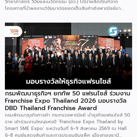
วิทยาศาสตร์ วิจัยและนวัตกรรม (อว.) ได้นำผลิตภัณฑ์จาก
โครงการที่นำผลงานวิจัยมาต่อยอดเป็นสินค้าเชิงพาณิชย์มา
แสดง พร้อมจัดจำหน่ายให้กับผู้ที่สนใจได้เลือกซื้อ สำหรับ วช.
มีภารกิจหลัก คือการให้ทุนวิจัย ดูแลเรื่องการวิจัยในภาพรวม รวม
ถึงการให้รางวัล และสนับสนุนนักวิจัย ตั้งแต่ระดับเยาวชนไปจนถึง
นักวิจัยอาวุโส แน่นอนว่านี่เป็นหน่วยงานผู้อยู่เบื้องหลังงานวิจัย
ไทยตั้งแต่ต้นน้ำยันปลายน้ำ กิจกรรมที่นำมาจัดแสดงในบูธ
ครั้งนี้เป็นส่วนหนึ่งของทุนที่ วช. สนับสนุนภายใต้ชุดโครงการ
Innovative House ซึ่งมีเป้าหมายชัดเจน คือการแนะแนวและ
สนับสนุนให้ผู้ประกอบการนำนวัตกรรมที่ต่อยอดมาจากงานวิจัย
ไปพัฒนาต่อจนสามารถขายได้จริงในเชิงพาณิชย์ ไม่ใช่แค่งาน
วิจัยที่อยู่ในห้องแล็บ โดยสินค้าที่นำมาโชว์ในบูธจึงเป็นผลิตภัณฑ์
ที่ “พร้อมขาย” แล้วจริงๆ บางแบรนด์ขายออนไลน์ บางแบรนด์
ขายเฉพาะหน้าร้าน นอกจากนี้ ยังมีการสาธิตนำผลิตภัณฑ์ไป
กรมพัฒนาธุรกิจฯ ยกทัพ 50 แฟรนไชส์ ร่วมงาน
แปรรูปเป็นเมนูอาหาร-เครื่องดื่มให้ผู้ร่วมงานเห็นวิธีใช้งานจริง
Franchise Expo Thailand 2026 มอบรางวัล
โดยนำ ‘น้ำผึ้ง’ ที่ไม่ได้นำมาวางขายแบบเดิม ๆ แต่แปรรูปเป็น
DBD Thailand Franchise Award
เครื่องดื่มสเลอปี้ให้ผู้ร่วมงานได้ชิมสดๆ หน้าบูธ เพื่อดึงดูดและ
กรมพัฒนาธุรกิจการค้า กระทรวงพาณิชย์ นำธุรกิจแฟรนไชส์ 50
สร้างประสบการณ์ให้คนในงานได้ทดลองสัมผัสสินค้าจริง และหาก
ราย เข้าร่วมงานใหญ่แห่งปี ‘Franchise Expo Thailand by
ใครสนใจก็สามารถซื้อ หัวเชื้อ กลับไปทำเครื่องดื่มต่อเองที่บ้านได้
Smart SME Expo’ ระหว่างวันที่ 6-9 สิงหาคม 2569 ณ Hall
เช่นกัน […]
6-8 ศูนย์แสดงสินค้าและการประชุมอิมแพ็ค เมืองทองธานี