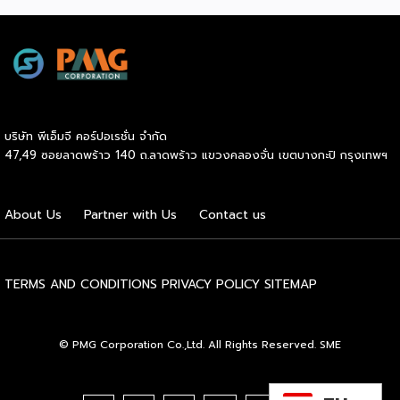
รวมกว่า 250 บูธ บนพื้นที่ 15,000 ตารางเมตร หวังเป็นทาง
เลือกสร้างรายได้เพิ่มและพยุงเศรษฐกิจไทยให้ฟื้นตัว เสิร์ฟครบ
จบในงานด้วยสินเชื่อ และทำเลทองทั่วประเทศ พร้อมเสวนาให้
ความรู้โดยผู้ทรงคุณวุฒิคับคั่ง และกิจกรรมเจรจาจับคู่ธุรกิจทั้งใน
และต่างประเทศ งานจัดต่อเนื่องระหว่างวันที่ 6-9 สิงหาคมนี้ ที่
ฮอลล์ 6-8 อิมแพ็คเมืองทองธานี คาดเม็ดเงินสะพัดในงานราว
220 ล้านบาท นายพูนพงษ์ นัยนาภากรณ์ อธิบดีกรมพัฒนา
บริษัท พีเอ็มจี คอร์ปอเรชั่น จำกัด
ธุรกิจการค้า กระทรวงพาณิชย์ กล่าวว่า งาน ” Franchise Expo
47,49 ซอยลาดพร้าว 140 ถ.ลาดพร้าว แขวงคลองจั่น เขตบางกะปิ กรุงเทพฯ
Thailand & Thailand E-Commerce Selection Expo
(TESE 2026) เป็นเวทีแสดงธุรกิจแฟรนไชส์และโซลูชั่นส์แบบครบ
วงจร […]
About Us
Partner with Us
Contact us
TERMS AND CONDITIONS
PRIVACY POLICY
SITEMAP
© PMG Corporation Co.,Ltd. All Rights Reserved. SME