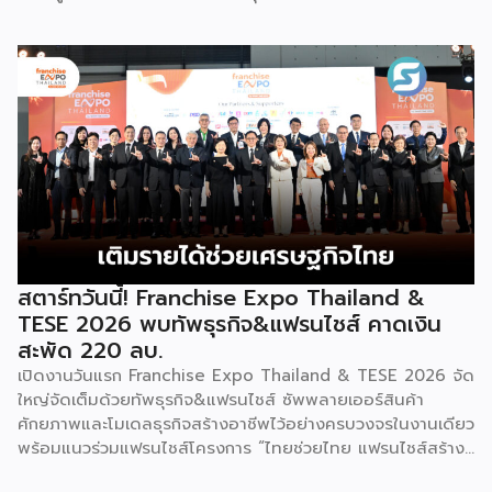
พร้อมจัดพิธีมอบรางวัล DBD Thailand Franchise Award
2026 ให้แก่ผู้ประกอบธุรกิจแฟรนไชส์ที่อยู่ในการส่งเสริมสนับสนุน
ของกรมฯ นายพูนพงษ์ นัยนาภากรณ์ อธิบดีกรมพัฒนาธุรกิจ
การค้า กระทรวงพาณิชย์ เปิดเผยภายหลังเป็นประธานเปิดงาน
“งานแฟรนไชส์ เอ็กซ์โป ไทยแลนด์ บาย สมาร์ท เอสเอ็มอี เอ็กซ์
โป (Franchise Expo Thailand by Smart SME Expo)” ซึ่ง
เป็นงานแสดงธุรกิจแฟรนไชส์ชั้นนำที่จัดขึ้นโดย บริษัท พีเอ็มจี
คอร์ปอเรชัน จำกัด เพื่อยกระดับศักยภาพของผู้ประกอบการและ
เจ้าของธุรกิจที่ต้องการขยายกิจการผ่านระบบแฟรนไชส์ […]
สตาร์ทวันนี้! Franchise Expo Thailand &
TESE 2026 พบทัพธุรกิจ&แฟรนไชส์ คาดเงิน
สะพัด 220 ลบ.
เปิดงานวันแรก Franchise Expo Thailand & TESE 2026 จัด
ใหญ่จัดเต็มด้วยทัพธุรกิจ&แฟรนไชส์ ซัพพลายเออร์สินค้า
ศักยภาพและโมเดลธุรกิจสร้างอาชีพไว้อย่างครบวงจรในงานเดียว
พร้อมแนวร่วมแฟรนไชส์โครงการ “ไทยช่วยไทย แฟรนไชส์สร้าง
อาชีพ พลัส” ที่รัฐช่วยจ่ายค่าแฟรนไชส์ 50% มาเสริมทัพในงาน