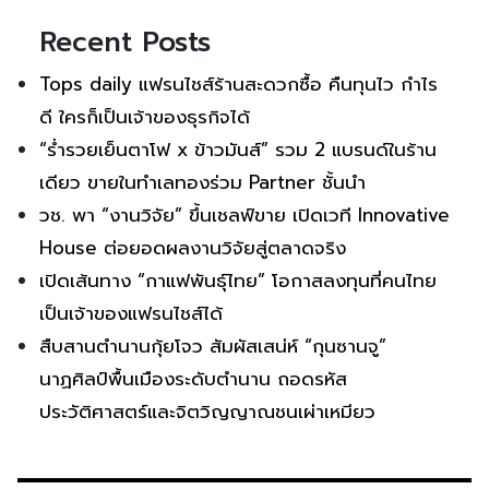
Recent Posts
Tops daily แฟรนไชส์ร้านสะดวกซื้อ คืนทุนไว กำไร
ดี ใครก็เป็นเจ้าของธุรกิจได้
“ร่ำรวยเย็นตาโฟ x ข้าวมันส์” รวม 2 แบรนด์ในร้าน
เดียว ขายในทำเลทองร่วม Partner ชั้นนำ
วช. พา “งานวิจัย” ขึ้นเชลฟ์ขาย เปิดเวที Innovative
House ต่อยอดผลงานวิจัยสู่ตลาดจริง
เปิดเส้นทาง “กาแฟพันธุ์ไทย” โอกาสลงทุนที่คนไทย
เป็นเจ้าของแฟรนไชส์ได้
สืบสานตำนานกุ้ยโจว สัมผัสเสน่ห์ “กุนซานจู”
นาฏศิลป์พื้นเมืองระดับตำนาน ถอดรหัส
ประวัติศาสตร์และจิตวิญญาณชนเผ่าเหมียว