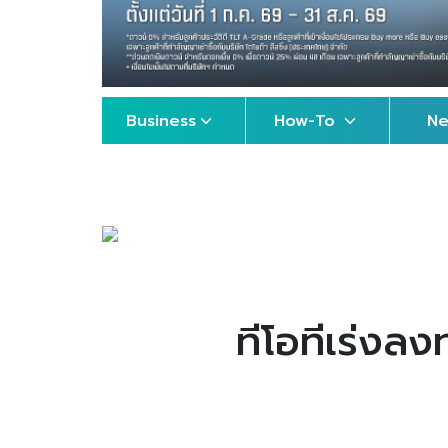
Business
How-To
N
ทีโอทีเร่งลง