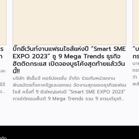
าร
บิ๊กอีเว้นท์งานแฟรนไชส์แห่งปี “Smart SME
“บ
ก
EXPO 2023” ชู 9 Mega Trends ธุรกิจ
กร
ฮิตติดกระแส เปิดจองบูธโค้งสุดท้ายแล้ววัน
นาย
นี้!!
กร
และ
ว่า
บริษัท พีเอ็มจี คอร์ปอเรชั่น จำกัด ร่วมกับหน่วยงาน
พล
์จี
พันธมิตรทั้งภาครัฐและเอกชน จัดงานสุดยอดธุรกิจแฟรน
ตา
ย
ไชส์ ครั้งที่ 9 ยิ่งใหญ่แห่งปี “Smart SME EXPO 2023”
พลั
้อย
ภายใต้คอนเซ็ปต์ 9 Mega Trends รวม 9 เทรนด์ธุรกิจ
.ท
สุดฮิต ไม่ว่าจะเป็น Street Food Trends,
สถ
Technology Trends, Customer Service Trends,
สะด
วง
Coffee & Beverage Trends, Education Trends,
จะท
Health & Wellness Trends, E-Commerce
ใน
น
Trends, Beauty Trends และ Franchise Trends จัด