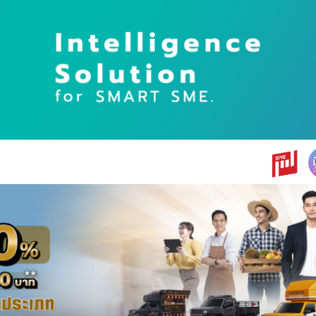
earch
r: