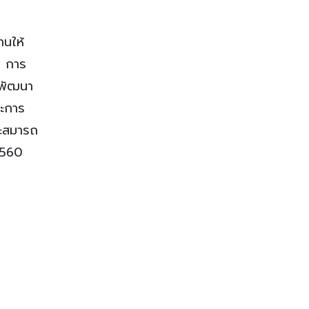
านให้
ศ การ
รพัฒนา
ณะการ
จะสมารถ
2560