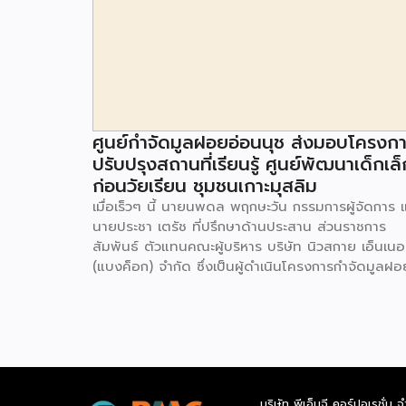
ศูนย์กำจัดมูลฝอยอ่อนนุช ส่งมอบโครงก
ปรับปรุงสถานที่เรียนรู้ ศูนย์พัฒนาเด็กเล็
ก่อนวัยเรียน ชุมชนเกาะมุสลิม
เมื่อเร็วๆ นี้ นายนพดล พฤกษะวัน กรรมการผู้จัดการ 
นายประชา เตรัช ที่ปรึกษาด้านประสาน ส่วนราชการ
สัมพันธ์ ตัวแทนคณะผู้บริหาร บริษัท นิวสกาย เอ็นเนอร
(แบงค็อก) จํากัด ซึ่งเป็นผู้ดำเนินโครงการกำจัดมูลฝอ
ด้วยวิธีการเผาไหม้ เพื่อผลิตพลังงานไฟฟ้า ขนาดไม่น
กว่า 1,000 ตันต่อวัน ศูนย์กำจัดมูลฝอยอ่อนนุช เป็น
ประธานในพิธีส่งมอบโครงการปรับปรุงสถานที่เรียนรู้
ศูนย์พัฒนาเด็กเล็ก ก่อนวัยเรียน ชุมชนเกาะมุสลิม แข
ประเวศ เขตประเวศ กรุงเทพมหานคร ทั้งนี้โครงการ
ปรับปรุงสถานที่เรียนรู้ ศูนย์พัฒนาเด็กเล็กก่อนวัยเรีย