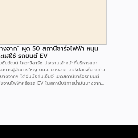
างจาก” ผุด 50 สถานีชาร์จไฟฟ้า หนุน
ะแสใช้ รถยนต์ EV
ชัยวัฒน์ โควาวิสารัช ประธานเจ้าหน้าที่บริหารและ
รมการผู้จัดการใหญ่ บมจ. บางจาก คอร์ปอเรชั่น กล่าว
 บางจากฯ ได้จับมือกับเอ็มจี เปิดสถานีชาร์จรถยนต์
ังงานไฟฟ้าหรือรถ EV ในสถานีบริการน้ำมันบางจาก
มนโยบายการเปลี่ยนผ่านพลังงาน ที่จะนำไทยสู่การใช้
งงานสะอาด เพื่อคุณภาพชีวิตและสิ่งแวดล้อมที่ยั่งยืน
ี่ผ่านมา บางจากฯ ได้ขยายสถานีชาร์จรถ EV ภายใน
านีบริการน้ำมันบางจากอย่างต่อเนื่องเพื่ออำนวยความ
วกให้ผู้ใช้รถ EV ที่เพิ่มขึ้น สำหรับความร่วมมือครั้งนี้
ำให้สถานีบริการน้ำมันบางจากมีสถานีชาร์จรถ EV ทั้ง
กรุงเทพฯ และต่างจังหวัด ครอบคลุมทั่วประเทศ .โดย