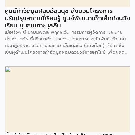
ศูนย์กำจัดมูลฝอยอ่อนนุช ส่งมอบโครงการ
ปรับปรุงสถานที่เรียนรู้ ศูนย์พัฒนาเด็กเล็กก่อนวัย
เรียน ชุมชนเกาะมุสลิม
เมื่อเร็วๆ นี้ นายนพดล พฤกษะวัน กรรมการผู้จัดการ และนาย
ประชา เตรัช ที่ปรึกษาด้านประสาน ส่วนราชการสัมพันธ์ ตัวแทน
คณะผู้บริหาร บริษัท นิวสกาย เอ็นเนอร์จี (แบงค็อก) จํากัด ซึ่ง
เป็นผู้ดำเนินโครงการกำจัดมูลฝอยด้วยวิธีการเผาไหม้ เพื่อผลิต
พลังงานไฟฟ้า ขนาดไม่น้อยกว่า 1,000 ตันต่อวัน ศูนย์กำจัด
มูลฝอยอ่อนนุช เป็นประธานในพิธีส่งมอบโครงการปรับปรุงสถาน
ที่เรียนรู้ ศูนย์พัฒนาเด็กเล็ก ก่อนวัยเรียน ชุมชนเกาะมุสลิม แขวง
ประเวศ เขตประเวศ กรุงเทพมหานคร ทั้งนี้โครงการปรับปรุงสถาน
ที่เรียนรู้ ศูนย์พัฒนาเด็กเล็กก่อนวัยเรียน ชุมชนเกาะมุสลิม ตั้งอยู่
ในซอยอ่อนนุช 86 ดำเนินการขึ้นเพื่อเพิ่มพื้นที่การเรียนรู้เพิ่มเติม
นอกห้องเรียน และใช้เป็นสถานที่จัดกิจกรรมของศูนย์เด็กเล็กฯ
ตลอดจนใช้เป็นพื้นที่จัดกิจกรรมต่างๆ ของชุมชน นอกจากนั้นยัง
มีการมอบตุ๊กตาและของเล่นเพื่อส่งเสริมพัฒนาการเรียนรู้และ
พัฒนาการกล้ามเนื้อมัดเล็กของเด็กด้วย โดยมีผู้แทนจาก
สำนักงานเขตประเวศ ผู้แทนจากศูนย์กำจัดมูลฝอยอ่อนนุช ตลอด
จนประชาชนในชุมชนและพื้นที่ใกล้เคียง รวมถึงคณะครู ผู้ปกครอง