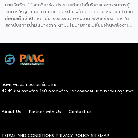
นายชัยวัฒน์ โควาวิสารัช ประธานเจ้าหน้าที่บริหารและกรรมการผู้
จัดการใหญ่ บมจ. บางจาก คอร์ปอเรชั่น กล่าวว่า บางจากฯ ได้จับ
มือกับเอ็มจี เปิดสถานีชาร์จรถยนต์พลังงานไฟฟ้าหรือรถ EV ใน
สถานีบริการน้ำมันบางจาก ตามนโยบายการเปลี่ยนผ่านพลังงาน
ที่จะนำไทยสู่การใช้พลังงานสะอาด เพื่อคุณภาพชีวิตและสิ่ง
แวดล้อมที่ยั่งยืน .ที่ผ่านมา บางจากฯ ได้ขยายสถานีชาร์จรถ EV
ภายในสถานีบริการน้ำมันบางจากอย่างต่อเนื่องเพื่ออำนวยความ
สะดวกให้ผู้ใช้รถ EV ที่เพิ่มขึ้น สำหรับความร่วมมือครั้งนี้ จะทำให้
สถานีบริการน้ำมันบางจากมีสถานีชาร์จรถ EV ทั้งในกรุงเทพฯ
และต่างจังหวัด ครอบคลุมทั่วประเทศ .โดยความร่วมมือครั้งนี้
เป็นการติดตั้งสถานีชาร์จรถยนต์พลังงานไฟฟ้า เพื่อรองรับการ
เติบโตของตลาดรถยนต์พลังงานไฟฟ้าภายในประเทศ โดยติดตั้ง
บริษัท พีเอ็มจี คอร์ปอเรชั่น จำกัด
สถานีชาร์จรถยนต์ไฟฟ้า “MG Super Charge” ในสถานีบริการ
47,49 ซอยลาดพร้าว 140 ถ.ลาดพร้าว แขวงคลองจั่น เขตบางกะปิ กรุงเทพฯ
น้ำมันบางจาก ครอบคลุมทั้งในเขตกรุงเทพฯ นนทบุรีและ
สมุทรปราการ ซึ่งในระยะเริ่มต้น มีเป้าหมายที่จะติดตั้งทั้งสิ้น 50
แห่งภายในปีนี้ และคาดการณ์ว่าจะเริ่มเปิดให้บริการได้ประมาณ
About Us
Partner with Us
Contact us
เดือนตุลาคมเป็นต้นไป .ด้านนายจาง ไห่โป กรรมการผู้จัดการ
บริษัท เอสเอไอซี มอเตอร์ – ซีพี จำกัด และ บริษัท […]
TERMS AND CONDITIONS
PRIVACY POLICY
SITEMAP