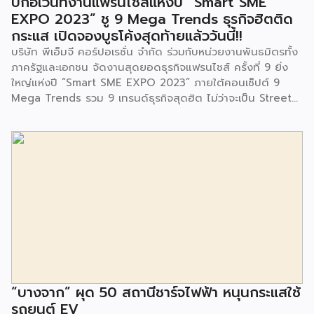
บิ๊กอีเว้นท์งานแฟรนไชส์แห่งปี “Smart SME
และนักเรียนจากศูนย์พัฒนาเด็กเล็กก่อนวัยเรียน ชุมชนเกาะมุสลิม
EXPO 2023” ชู 9 Mega Trends ธุรกิจฮิตติด
ร่วมเป็นเกียรติในพิธีดังกล่าว โครงการกำจัดมูลฝอยด้วยวิธีการ
กระแส เปิดจองบูธโค้งสุดท้ายแล้ววันนี้!!
เผาไหม้ฯ ยังมีกิจกรรมเพื่อสังคมหรือ CSR อื่นๆ อีกมากมาย กับ
บริษัท พีเอ็มจี คอร์ปอเรชั่น จำกัด ร่วมกับหน่วยงานพันธมิตรทั้ง
ชุมชนรอบๆ พื้นที่โครงการอย่างต่อเนื่อง อาทิ การลงพื้นที่
ภาครัฐและเอกชน จัดงานสุดยอดธุรกิจแฟรนไชส์ ครั้งที่ 9 ยิ่ง
ประชาสัมพันธ์ […]
ใหญ่แห่งปี “Smart SME EXPO 2023” ภายใต้คอนเซ็ปต์ 9
Mega Trends รวม 9 เทรนด์ธุรกิจสุดฮิต ไม่ว่าจะเป็น Street
Food Trends, Technology Trends, Customer Service
Trends, Coffee & Beverage Trends, Education Trends,
Health & Wellness Trends, E-Commerce Trends,
Beauty Trends และ Franchise Trends จัดเต็มธุรกิจแฟรน
ไชส์เด่นดังพาเหรดมาให้เลือกลงทุนหลายระดับร่วม 250 บูธ ใน
งบลงทุนเริ่มต้นหลักพัน หลักหมื่น ไปจนถึงหลักล้าน นอกจากนี้
ยังมีกิจกรรมเจรจาจับคู่ธุรกิจทั้งในและต่างประเทศ สินเชื่อ
ดอกเบี้ยต่ำสำหรับเอสเอ็มอีจากสถาบันการเงินชั้นนำมากมาย
พร้อมโซลูชั่นส์ดี […]
“บางจาก” ผุด 50 สถานีชาร์จไฟฟ้า หนุนกระแสใช้
รถยนต์ EV