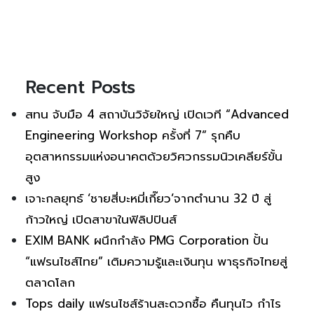
Recent Posts
สทน จับมือ 4 สถาบันวิจัยใหญ่ เปิดเวที “Advanced
Engineering Workshop ครั้งที่ 7” รุกคืบ
อุตสาหกรรมแห่งอนาคตด้วยวิศวกรรมนิวเคลียร์ขั้น
สูง
เจาะกลยุทธ์ ‘ชายสี่บะหมี่เกี๊ยว’จากตำนาน 32 ปี สู่
ก้าวใหญ่ เปิดสาขาในฟิลิปปินส์
EXIM BANK ผนึกกำลัง PMG Corporation ปั้น
“แฟรนไชส์ไทย” เติมความรู้และเงินทุน พาธุรกิจไทยสู่
ตลาดโลก
Tops daily แฟรนไชส์ร้านสะดวกซื้อ คืนทุนไว กำไร