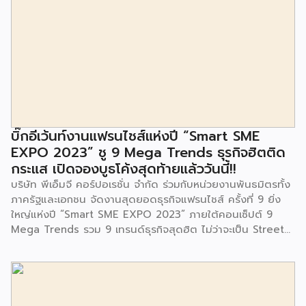
ประเวศ เขตประเวศ กรุงเทพมหานคร ทั้งนี้โครงการปรับปรุงสถาน
ที่เรียนรู้ ศูนย์พัฒนาเด็กเล็กก่อนวัยเรียน ชุมชนเกาะมุสลิม ตั้งอยู่
ในซอยอ่อนนุช 86 ดำเนินการขึ้นเพื่อเพิ่มพื้นที่การเรียนรู้เพิ่มเติม
นอกห้องเรียน และใช้เป็นสถานที่จัดกิจกรรมของศูนย์เด็กเล็กฯ
ตลอดจนใช้เป็นพื้นที่จัดกิจกรรมต่างๆ ของชุมชน นอกจากนั้นยัง
มีการมอบตุ๊กตาและของเล่นเพื่อส่งเสริมพัฒนาการเรียนรู้และ
พัฒนาการกล้ามเนื้อมัดเล็กของเด็กด้วย โดยมีผู้แทนจาก
สำนักงานเขตประเวศ ผู้แทนจากศูนย์กำจัดมูลฝอยอ่อนนุช ตลอด
จนประชาชนในชุมชนและพื้นที่ใกล้เคียง รวมถึงคณะครู ผู้ปกครอง
บิ๊กอีเว้นท์งานแฟรนไชส์แห่งปี “Smart SME
และนักเรียนจากศูนย์พัฒนาเด็กเล็กก่อนวัยเรียน ชุมชนเกาะมุสลิม
EXPO 2023” ชู 9 Mega Trends ธุรกิจฮิตติด
ร่วมเป็นเกียรติในพิธีดังกล่าว โครงการกำจัดมูลฝอยด้วยวิธีการ
กระแส เปิดจองบูธโค้งสุดท้ายแล้ววันนี้!!
เผาไหม้ฯ ยังมีกิจกรรมเพื่อสังคมหรือ CSR อื่นๆ อีกมากมาย กับ
บริษัท พีเอ็มจี คอร์ปอเรชั่น จำกัด ร่วมกับหน่วยงานพันธมิตรทั้ง
ชุมชนรอบๆ พื้นที่โครงการอย่างต่อเนื่อง อาทิ การลงพื้นที่
ภาครัฐและเอกชน จัดงานสุดยอดธุรกิจแฟรนไชส์ ครั้งที่ 9 ยิ่ง
ประชาสัมพันธ์ […]
ใหญ่แห่งปี “Smart SME EXPO 2023” ภายใต้คอนเซ็ปต์ 9
Mega Trends รวม 9 เทรนด์ธุรกิจสุดฮิต ไม่ว่าจะเป็น Street
Food Trends, Technology Trends, Customer Service
Trends, Coffee & Beverage Trends, Education Trends,
Health & Wellness Trends, E-Commerce Trends,
Beauty Trends และ Franchise Trends จัดเต็มธุรกิจแฟรน
ไชส์เด่นดังพาเหรดมาให้เลือกลงทุนหลายระดับร่วม 250 บูธ ใน