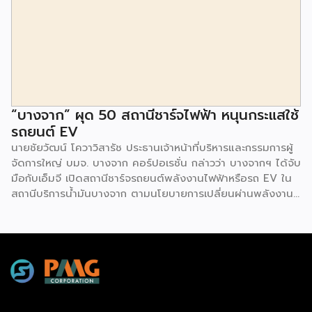
งบลงทุนเริ่มต้นหลักพัน หลักหมื่น ไปจนถึงหลักล้าน นอกจากนี้
ยังมีกิจกรรมเจรจาจับคู่ธุรกิจทั้งในและต่างประเทศ สินเชื่อ
ดอกเบี้ยต่ำสำหรับเอสเอ็มอีจากสถาบันการเงินชั้นนำมากมาย
พร้อมโซลูชั่นส์ดี […]
“บางจาก” ผุด 50 สถานีชาร์จไฟฟ้า หนุนกระแสใช้
รถยนต์ EV
นายชัยวัฒน์ โควาวิสารัช ประธานเจ้าหน้าที่บริหารและกรรมการผู้
จัดการใหญ่ บมจ. บางจาก คอร์ปอเรชั่น กล่าวว่า บางจากฯ ได้จับ
มือกับเอ็มจี เปิดสถานีชาร์จรถยนต์พลังงานไฟฟ้าหรือรถ EV ใน
สถานีบริการน้ำมันบางจาก ตามนโยบายการเปลี่ยนผ่านพลังงาน
ที่จะนำไทยสู่การใช้พลังงานสะอาด เพื่อคุณภาพชีวิตและสิ่ง
แวดล้อมที่ยั่งยืน .ที่ผ่านมา บางจากฯ ได้ขยายสถานีชาร์จรถ EV
ภายในสถานีบริการน้ำมันบางจากอย่างต่อเนื่องเพื่ออำนวยความ
สะดวกให้ผู้ใช้รถ EV ที่เพิ่มขึ้น สำหรับความร่วมมือครั้งนี้ จะทำให้
สถานีบริการน้ำมันบางจากมีสถานีชาร์จรถ EV ทั้งในกรุงเทพฯ
และต่างจังหวัด ครอบคลุมทั่วประเทศ .โดยความร่วมมือครั้งนี้
เป็นการติดตั้งสถานีชาร์จรถยนต์พลังงานไฟฟ้า เพื่อรองรับการ