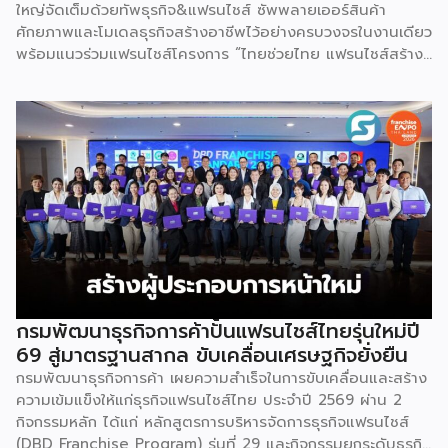
ใหญ่จัดเต็มด้วยทัพธุรกิจ&แฟรนไชส์ ซัพพลายเออร์สินค้า
ศักยภาพและโมเดลธุรกิจสร้างอาชีพไว้อย่างครบวงจรในงานเดียว
พร้อมแนวร่วมแฟรนไชส์โครงการ “ไทยช่วยไทย แฟรนไชส์สร้าง
อาชีพ พลัส” ที่รัฐช่วยจ่ายค่าแฟรนไชส์ 50% มาเสริมทัพในงาน
รวมกว่า 250 บูธ บนพื้นที่ 15,000 ตารางเมตร หวังเป็นทาง
เลือกสร้างรายได้เพิ่มและพยุงเศรษฐกิจไทยให้ฟื้นตัว เสิร์ฟครบ
จบในงานด้วยสินเชื่อ และทำเลทองทั่วประเทศ พร้อมเสวนาให้
ความรู้โดยผู้ทรงคุณวุฒิคับคั่ง และกิจกรรมเจรจาจับคู่ธุรกิจทั้งใน
และต่างประเทศ งานจัดต่อเนื่องระหว่างวันที่ 6-9 สิงหาคมนี้ ที่
ฮอลล์ 6-8 อิมแพ็คเมืองทองธานี คาดเม็ดเงินสะพัดในงานราว
220 ล้านบาท นายพูนพงษ์ นัยนาภากรณ์ อธิบดีกรมพัฒนา
ธุรกิจการค้า กระทรวงพาณิชย์ กล่าวว่า งาน ” Franchise Expo
Thailand & Thailand E-Commerce Selection Expo
(TESE 2026) เป็นเวทีแสดงธุรกิจแฟรนไชส์และโซลูชั่นส์แบบครบ
วงจร […]
กรมพัฒนาธุรกิจการค้าปั้นแฟรนไชส์ไทยรุ่นใหม่ปี
69 สู่มาตรฐานสากล ขับเคลื่อนเศรษฐกิจยั่งยืน
กรมพัฒนาธุรกิจการค้า เผยความสำเร็จในการขับเคลื่อนและสร้าง
ความเข้มแข็งให้แก่ธุรกิจแฟรนไชส์ไทย ประจำปี 2569 ผ่าน 2
กิจกรรมหลัก ได้แก่ หลักสูตรการบริหารจัดการธุรกิจแฟรนไชส์
(DBD Franchise Program) รุ่นที่ 29 และกิจกรรมยกระดับธุรกิจ