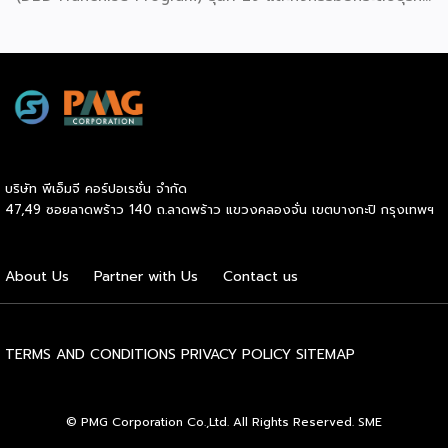
สู่เกณฑ์มาตรฐานคุณภาพการบริหารจัดการธุรกิจแฟรนไชส์
(Franchise Standard) มุ่งเป้าบ่มเพาะศักยภาพผู้ประกอบการราย
ใหม่ พร้อมการันตีคุณภาพมาตรฐานเพื่อสร้างความเชี่ยวชาญและ
ความน่าเชื่อถือในตลาดโลก นายพูนพงษ์ นัยนาภากรณ์ อธิบดี
กรมพัฒนาธุรกิจการค้า กระทรวงพาณิชย์ เปิดเผยภายหลังเป็น
ประธานมอบประกาศนียบัตรแก่ผู้ประกอบการแฟรนไชส์ใน 2
กิจกรรมว่า “ขอแสดงความยินดีกับทุกกิจการที่ได้รับ
ประกาศนียบัตรในวันนี้ (วันพุธที่ 15 กรกฎาคม 2569) โดย
บริษัท พีเอ็มจี คอร์ปอเรชั่น จำกัด
กิจกรรมแรกเป็นการอบรมหลักสูตรการบริหารจัดการธุรกิจแฟรน
47,49 ซอยลาดพร้าว 140 ถ.ลาดพร้าว แขวงคลองจั่น เขตบางกะปิ กรุงเทพฯ
ไชส์ (DBD Franchise Program: DBD-FP) รุ่นที่ 29 ซึ่งเป็น
หลักสูตรระยะยาวที่จัดขึ้นตั้งแต่วันที่ 3 ธันวาคม 2568 – วันที่ 2
เมษายน 2569 รวม 23 วัน โดยได้รับเกียรติจากวิทยากรผู้ทรง
About Us
Partner with Us
Contact us
คุณวุฒิจากภาครัฐ ภาคเอกชน และสถาบันการศึกษา ที่มาร่วมบ่ม
เพาะความรู้เชิงปฏิบัติการให้แก่ผู้ประกอบธุรกิจแฟรนไชส์อย่างเข้ม
ข้นรวม […]
TERMS AND CONDITIONS
PRIVACY POLICY
SITEMAP
© PMG Corporation Co.,Ltd. All Rights Reserved. SME