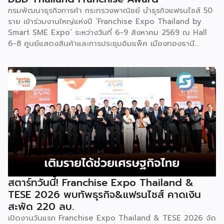
กรมพัฒนาธุรกิจการค้า กระทรวงพาณิชย์ นำธุรกิจแฟรนไชส์ 50
ราย เข้าร่วมงานใหญ่แห่งปี ‘Franchise Expo Thailand by
Smart SME Expo’ ระหว่างวันที่ 6-9 สิงหาคม 2569 ณ Hall
6-8 ศูนย์แสดงสินค้าและการประชุมอิมแพ็ค เมืองทองธานี
พร้อมจัดพิธีมอบรางวัล DBD Thailand Franchise Award
2026 ให้แก่ผู้ประกอบธุรกิจแฟรนไชส์ที่อยู่ในการส่งเสริมสนับสนุน
ของกรมฯ นายพูนพงษ์ นัยนาภากรณ์ อธิบดีกรมพัฒนาธุรกิจ
การค้า กระทรวงพาณิชย์ เปิดเผยภายหลังเป็นประธานเปิดงาน
“งานแฟรนไชส์ เอ็กซ์โป ไทยแลนด์ บาย สมาร์ท เอสเอ็มอี เอ็กซ์
โป (Franchise Expo Thailand by Smart SME Expo)” ซึ่ง
เป็นงานแสดงธุรกิจแฟรนไชส์ชั้นนำที่จัดขึ้นโดย บริษัท พีเอ็มจี
คอร์ปอเรชัน จำกัด เพื่อยกระดับศักยภาพของผู้ประกอบการและ
เจ้าของธุรกิจที่ต้องการขยายกิจการผ่านระบบแฟรนไชส์ […]
สตาร์ทวันนี้! Franchise Expo Thailand &
TESE 2026 พบทัพธุรกิจ&แฟรนไชส์ คาดเงิน
สะพัด 220 ลบ.
เปิดงานวันแรก Franchise Expo Thailand & TESE 2026 จัด