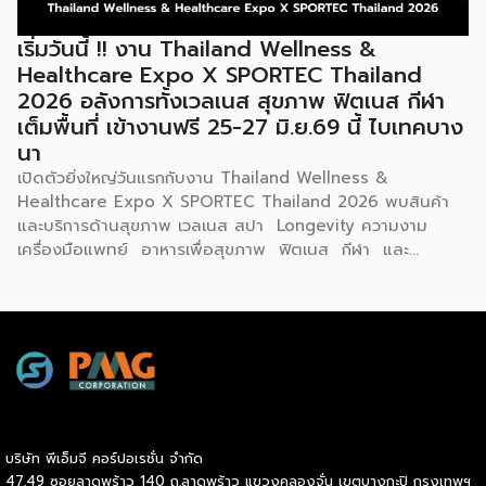
ร่วม นางศุภจี กล่าวว่า โครงการนี้เกิดจากความร่วมมือระหว่าง
กระทรวงพาณิชย์ และ สสว. ภายใต้นโยบายของรัฐบาลที่มุ่งดูแล
เริ่มวันนี้ !! งาน Thailand Wellness &
ค่าครองชีพของประชาชนควบคู่กับการสร้างรายได้ โดยกรม
Healthcare Expo X SPORTEC Thailand
พัฒนาธุรกิจการค้าได้พัฒนาธุรกิจแฟรนไชส์มาอย่างต่อเนื่อง
2026 อลังการทั้งเวลเนส สุขภาพ ฟิตเนส กีฬา
เพื่อเปิดโอกาสให้ผู้ที่ต้องการมีอาชีพหรือหารายได้เพิ่มเติม
เต็มพื้นที่ เข้างานฟรี 25-27 มิ.ย.69 นี้ ไบเทคบาง
สามารถเริ่มต้นธุรกิจได้ง่ายขึ้นผ่านระบบแฟรนไชส์ ซึ่งปัจจุบันมี
นา
ธุรกิจแฟรนไชส์จดทะเบียนกับกรมพัฒนาธุรกิจการค้ากว่า 500
ราย และได้คัดเลือกแฟรนไชส์มาตรฐานที่มีมูลค่าการลงทุนไม่เกิน
เปิดตัวยิ่งใหญ่วันแรกกับงาน Thailand Wellness &
100,000 บาท เข้าร่วมโครงการกว่า […]
Healthcare Expo X SPORTEC Thailand 2026 พบสินค้า
และบริการด้านสุขภาพ เวลเนส สปา Longevity ความงาม
เครื่องมือแพทย์ อาหารเพื่อสุขภาพ ฟิตเนส กีฬา และ
นวัตกรรมเพื่อคุณภาพชีวิตแห่งอนาคต ที่พร้อมใจจัดโปรโมชั่นพิ
เศษช่วงกลางปีเต็มพื้นที่รวมกว่า 300 บูธ เต็มอิ่มกับเสวนาให้
ความรู้โดยวิทยากรผู้ทรงคุณวุฒิจากเมืองไทยและต่างประเทศ
ตลอดทั้งสามวัน เปิดประสบการณ์กับกิจกรรมสร้างสีสันครบรส
พร้อมเวทีเจรจาจับคู่ธุรกิจทั้งในและต่างประเทศ งานจัดต่อเนื่อง
ตั้งแต่วันนี้ถึง 27 มิถุนายน 2569 ณ ฮอลล์ 101, 102 ไบเทค
บางนา หวังยกระดับธุรกิจสุขภาพและเวลเนสไทยผงาดในเวทีโลก
คาดเม็ดเงินสะพัดในงานกว่า 500 ล้านบาท ดร.อรรชกา สีบุญ
บริษัท พีเอ็มจี คอร์ปอเรชั่น จำกัด
เรือง อดีตรัฐมนตรีว่าการกระทรวงวิทยาศาสตร์และเทคโนโลยี
47,49 ซอยลาดพร้าว 140 ถ.ลาดพร้าว แขวงคลองจั่น เขตบางกะปิ กรุงเทพฯ