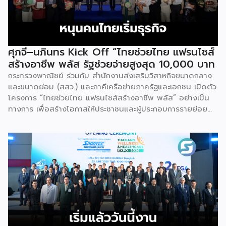
ประกาศนียบัตรในวันนี้ (วันพุธที่ 15 กรกฎาคม 2569) โดย
กิจกรรมแรกเป็นการอบรมหลักสูตรการบริหารจัดการธุรกิจแฟรน
ไชส์ (DBD Franchise Program: DBD-FP) รุ่นที่ 29 ซึ่งเป็น
หลักสูตรระยะยาวที่จัดขึ้นตั้งแต่วันที่ 3 ธันวาคม 2568 – วันที่ 2
เมษายน 2569 รวม 23 วัน โดยได้รับเกียรติจากวิทยากรผู้ทรง
ศุภจี–นภินทร Kick Off “ไทยช่วยไทย แฟรนไชส์
คุณวุฒิจากภาครัฐ ภาคเอกชน และสถาบันการศึกษา ที่มาร่วมบ่ม
สร้างอาชีพ พลัส รัฐช่วยจ่ายสูงสุด 10,000 บาท
เพาะความรู้เชิงปฏิบัติการให้แก่ผู้ประกอบธุรกิจแฟรนไชส์อย่างเข้ม
กระทรวงพาณิชย์ ร่วมกับ สำนักงานส่งเสริมวิสาหกิจขนาดกลาง
ข้นรวม […]
และขนาดย่อม (สสว.) และภาคีเครือข่ายภาครัฐและเอกชน เปิดตัว
โครงการ “ไทยช่วยไทย แฟรนไชส์สร้างอาชีพ พลัส” อย่างเป็น
ทางการ เพื่อสร้างโอกาสให้ประชาชนและผู้ประกอบการรายย่อย
สามารถเริ่มต้นธุรกิจแฟรนไชส์ได้ง่ายขึ้น ผ่านมาตรการสนับสนุน
ทั้งเงินอุดหนุน พื้นที่ค้าขาย แหล่งเงินทุน และการเชื่อมโยงตลาด
ดิจิทัล เพื่อสร้างอาชีพ เพิ่มรายได้ และเสริมความเข้มแข็งให้
เศรษฐกิจฐานราก นางศุภจี สุธรรมพันธุ์ รองนายกรัฐมนตรีและ
รัฐมนตรีว่าการกระทรวงพาณิชย์ เป็นประธานเปิดโครงการ “ไทย
ช่วยไทย แฟรนไชส์สร้างอาชีพ พลัส” ณ ห้องบุรฉัตรไชยากร
สำนักงานปลัดกระทรวงพาณิชย์ โดยมีนายนภินทร ศรีสรรพางค์
รัฐมนตรีประจำสำนักนายกรัฐมนตรี ผู้กำกับดูแลสำนักงานส่ง
เสริมวิสาหกิจขนาดกลางและขนาดย่อม (สสว.) พร้อมผู้บริหาร
หน่วยงานภาครัฐ ภาคเอกชน และผู้ประกอบธุรกิจแฟรนไชส์เข้า