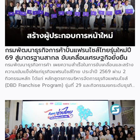
กรมพัฒนาธุรกิจการค้าปั้นแฟรนไชส์ไทยรุ่นใหม่ปี
69 สู่มาตรฐานสากล ขับเคลื่อนเศรษฐกิจยั่งยืน
กรมพัฒนาธุรกิจการค้า เผยความสำเร็จในการขับเคลื่อนและสร้าง
ความเข้มแข็งให้แก่ธุรกิจแฟรนไชส์ไทย ประจำปี 2569 ผ่าน 2
กิจกรรมหลัก ได้แก่ หลักสูตรการบริหารจัดการธุรกิจแฟรนไชส์
(DBD Franchise Program) รุ่นที่ 29 และกิจกรรมยกระดับธุรกิจ
สู่เกณฑ์มาตรฐานคุณภาพการบริหารจัดการธุรกิจแฟรนไชส์
(Franchise Standard) มุ่งเป้าบ่มเพาะศักยภาพผู้ประกอบการราย
ใหม่ พร้อมการันตีคุณภาพมาตรฐานเพื่อสร้างความเชี่ยวชาญและ
ความน่าเชื่อถือในตลาดโลก นายพูนพงษ์ นัยนาภากรณ์ อธิบดี
กรมพัฒนาธุรกิจการค้า กระทรวงพาณิชย์ เปิดเผยภายหลังเป็น
ประธานมอบประกาศนียบัตรแก่ผู้ประกอบการแฟรนไชส์ใน 2
กิจกรรมว่า “ขอแสดงความยินดีกับทุกกิจการที่ได้รับ