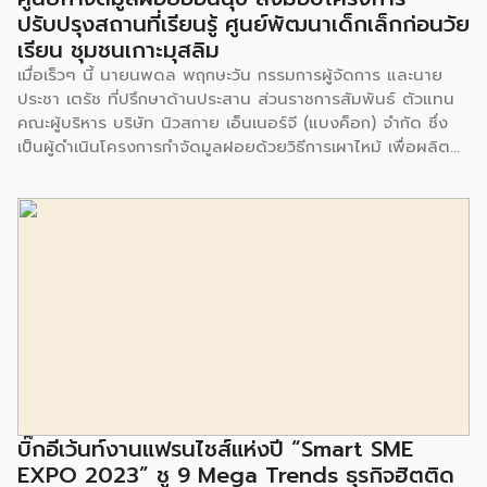
ปรับปรุงสถานที่เรียนรู้ ศูนย์พัฒนาเด็กเล็กก่อนวัย
เรียน ชุมชนเกาะมุสลิม
เมื่อเร็วๆ นี้ นายนพดล พฤกษะวัน กรรมการผู้จัดการ และนาย
ประชา เตรัช ที่ปรึกษาด้านประสาน ส่วนราชการสัมพันธ์ ตัวแทน
คณะผู้บริหาร บริษัท นิวสกาย เอ็นเนอร์จี (แบงค็อก) จํากัด ซึ่ง
เป็นผู้ดำเนินโครงการกำจัดมูลฝอยด้วยวิธีการเผาไหม้ เพื่อผลิต
พลังงานไฟฟ้า ขนาดไม่น้อยกว่า 1,000 ตันต่อวัน ศูนย์กำจัด
มูลฝอยอ่อนนุช เป็นประธานในพิธีส่งมอบโครงการปรับปรุงสถาน
ที่เรียนรู้ ศูนย์พัฒนาเด็กเล็ก ก่อนวัยเรียน ชุมชนเกาะมุสลิม แขวง
ประเวศ เขตประเวศ กรุงเทพมหานคร ทั้งนี้โครงการปรับปรุงสถาน
ที่เรียนรู้ ศูนย์พัฒนาเด็กเล็กก่อนวัยเรียน ชุมชนเกาะมุสลิม ตั้งอยู่
ในซอยอ่อนนุช 86 ดำเนินการขึ้นเพื่อเพิ่มพื้นที่การเรียนรู้เพิ่มเติม
นอกห้องเรียน และใช้เป็นสถานที่จัดกิจกรรมของศูนย์เด็กเล็กฯ
ตลอดจนใช้เป็นพื้นที่จัดกิจกรรมต่างๆ ของชุมชน นอกจากนั้นยัง
มีการมอบตุ๊กตาและของเล่นเพื่อส่งเสริมพัฒนาการเรียนรู้และ
พัฒนาการกล้ามเนื้อมัดเล็กของเด็กด้วย โดยมีผู้แทนจาก
สำนักงานเขตประเวศ ผู้แทนจากศูนย์กำจัดมูลฝอยอ่อนนุช ตลอด
จนประชาชนในชุมชนและพื้นที่ใกล้เคียง รวมถึงคณะครู ผู้ปกครอง
บิ๊กอีเว้นท์งานแฟรนไชส์แห่งปี “Smart SME
และนักเรียนจากศูนย์พัฒนาเด็กเล็กก่อนวัยเรียน ชุมชนเกาะมุสลิม
EXPO 2023” ชู 9 Mega Trends ธุรกิจฮิตติด
ร่วมเป็นเกียรติในพิธีดังกล่าว โครงการกำจัดมูลฝอยด้วยวิธีการ