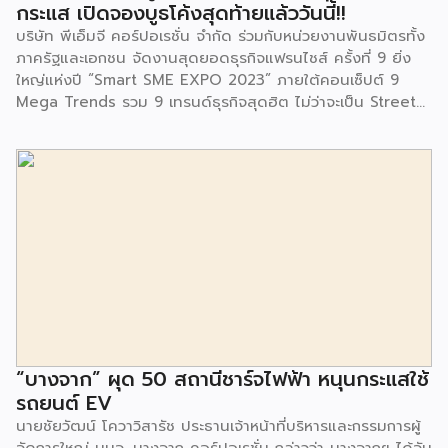
กระแส เปิดจองบูธโค้งสุดท้ายแล้ววันนี้!!
เผาไหม้ฯ ยังมีกิจกรรมเพื่อสังคมหรือ CSR อื่นๆ อีกมากมาย กับ
บริษัท พีเอ็มจี คอร์ปอเรชั่น จำกัด ร่วมกับหน่วยงานพันธมิตรทั้ง
ชุมชนรอบๆ พื้นที่โครงการอย่างต่อเนื่อง อาทิ การลงพื้นที่
ภาครัฐและเอกชน จัดงานสุดยอดธุรกิจแฟรนไชส์ ครั้งที่ 9 ยิ่ง
ประชาสัมพันธ์ […]
ใหญ่แห่งปี “Smart SME EXPO 2023” ภายใต้คอนเซ็ปต์ 9
Mega Trends รวม 9 เทรนด์ธุรกิจสุดฮิต ไม่ว่าจะเป็น Street
Food Trends, Technology Trends, Customer Service
Trends, Coffee & Beverage Trends, Education Trends,
Health & Wellness Trends, E-Commerce Trends,
Beauty Trends และ Franchise Trends จัดเต็มธุรกิจแฟรน
ไชส์เด่นดังพาเหรดมาให้เลือกลงทุนหลายระดับร่วม 250 บูธ ใน
งบลงทุนเริ่มต้นหลักพัน หลักหมื่น ไปจนถึงหลักล้าน นอกจากนี้
ยังมีกิจกรรมเจรจาจับคู่ธุรกิจทั้งในและต่างประเทศ สินเชื่อ
ดอกเบี้ยต่ำสำหรับเอสเอ็มอีจากสถาบันการเงินชั้นนำมากมาย
พร้อมโซลูชั่นส์ดี […]
“บางจาก” ผุด 50 สถานีชาร์จไฟฟ้า หนุนกระแสใช้
รถยนต์ EV
นายชัยวัฒน์ โควาวิสารัช ประธานเจ้าหน้าที่บริหารและกรรมการผู้
จัดการใหญ่ บมจ. บางจาก คอร์ปอเรชั่น กล่าวว่า บางจากฯ ได้จับ