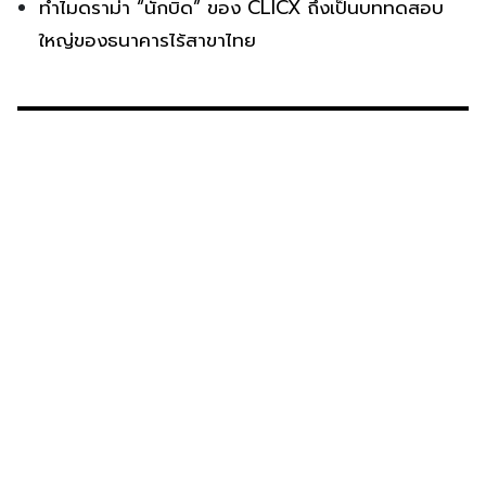
ทำไมดราม่า “นักบิด” ของ CLICX ถึงเป็นบททดสอบ
ใหญ่ของธนาคารไร้สาขาไทย