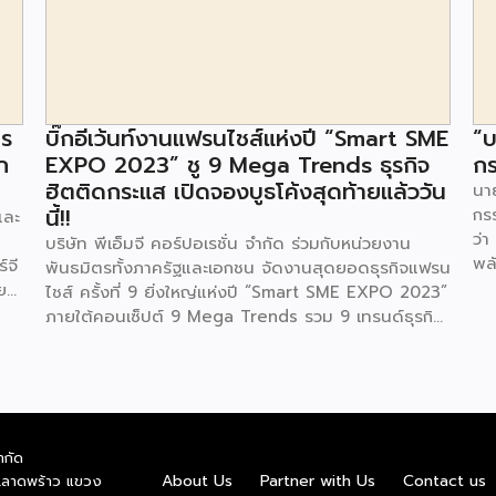
าร
บิ๊กอีเว้นท์งานแฟรนไชส์แห่งปี “Smart SME
“บ
ก
EXPO 2023” ชู 9 Mega Trends ธุรกิจ
กร
ฮิตติดกระแส เปิดจองบูธโค้งสุดท้ายแล้ววัน
นาย
นี้!!
กร
และ
ว่า
บริษัท พีเอ็มจี คอร์ปอเรชั่น จำกัด ร่วมกับหน่วยงาน
พล
์จี
พันธมิตรทั้งภาครัฐและเอกชน จัดงานสุดยอดธุรกิจแฟรน
ตา
ย
ไชส์ ครั้งที่ 9 ยิ่งใหญ่แห่งปี “Smart SME EXPO 2023”
พลั
้อย
ภายใต้คอนเซ็ปต์ 9 Mega Trends รวม 9 เทรนด์ธุรกิจ
.ท
สุดฮิต ไม่ว่าจะเป็น Street Food Trends,
สถ
Technology Trends, Customer Service Trends,
สะด
วง
Coffee & Beverage Trends, Education Trends,
จะท
Health & Wellness Trends, E-Commerce
ใน
น
Trends, Beauty Trends และ Franchise Trends จัด
ควา
ำกัด
้น
เต็มธุรกิจแฟรนไชส์เด่นดังพาเหรดมาให้เลือกลงทุนหลาย
About Us
Partner with Us
Contact us
.ลาดพร้าว แขวง
พล
็น
ระดับร่วม 250 บูธ ในงบลงทุนเริ่มต้นหลักพัน หลักหมื่น