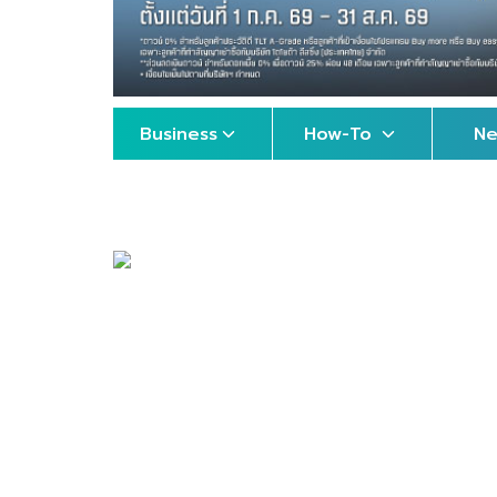
Business
How-To
N