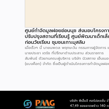
ศูนย์กำจัดมูลฝอยอ่อนนุช ส่งมอบโครงก
ปรับปรุงสถานที่เรียนรู้ ศูนย์พัฒนาเด็กเล็
ก่อนวัยเรียน ชุมชนเกาะมุสลิม
เมื่อเร็วๆ นี้ นายนพดล พฤกษะวัน กรรมการผู้จัดการ 
นายประชา เตรัช ที่ปรึกษาด้านประสาน ส่วนราชการ
สัมพันธ์ ตัวแทนคณะผู้บริหาร บริษัท นิวสกาย เอ็นเนอร
(แบงค็อก) จํากัด ซึ่งเป็นผู้ดำเนินโครงการกำจัดมูลฝอ
ด้วยวิธีการเผาไหม้ เพื่อผลิตพลังงานไฟฟ้า ขนาดไม่น
กว่า 1,000 ตันต่อวัน ศูนย์กำจัดมูลฝอยอ่อนนุช เป็น
ประธานในพิธีส่งมอบโครงการปรับปรุงสถานที่เรียนรู้
ศูนย์พัฒนาเด็กเล็ก ก่อนวัยเรียน ชุมชนเกาะมุสลิม แข
ประเวศ เขตประเวศ กรุงเทพมหานคร ทั้งนี้โครงการ
ปรับปรุงสถานที่เรียนรู้ ศูนย์พัฒนาเด็กเล็กก่อนวัยเรีย
บริษัท พีเอ็มจี คอร์ปอเรชั่น จ
ชุมชนเกาะมุสลิม ตั้งอยู่ในซอยอ่อนนุช 86 ดำเนินการขึ
47,49 ซอยลาดพร้าว 140 ถ
เพื่อเพิ่มพื้นที่การเรียนรู้เพิ่มเติมนอกห้องเรียน และใช้เป