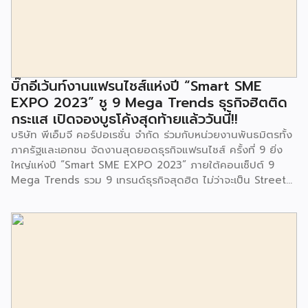
นอกห้องเรียน และใช้เป็นสถานที่จัดกิจกรรมของศูนย์เด็กเล็กฯ
ตลอดจนใช้เป็นพื้นที่จัดกิจกรรมต่างๆ ของชุมชน นอกจากนั้นยัง
มีการมอบตุ๊กตาและของเล่นเพื่อส่งเสริมพัฒนาการเรียนรู้และ
พัฒนาการกล้ามเนื้อมัดเล็กของเด็กด้วย โดยมีผู้แทนจาก
สำนักงานเขตประเวศ ผู้แทนจากศูนย์กำจัดมูลฝอยอ่อนนุช ตลอด
จนประชาชนในชุมชนและพื้นที่ใกล้เคียง รวมถึงคณะครู ผู้ปกครอง
บิ๊กอีเว้นท์งานแฟรนไชส์แห่งปี “Smart SME
และนักเรียนจากศูนย์พัฒนาเด็กเล็กก่อนวัยเรียน ชุมชนเกาะมุสลิม
EXPO 2023” ชู 9 Mega Trends ธุรกิจฮิตติด
ร่วมเป็นเกียรติในพิธีดังกล่าว โครงการกำจัดมูลฝอยด้วยวิธีการ
กระแส เปิดจองบูธโค้งสุดท้ายแล้ววันนี้!!
เผาไหม้ฯ ยังมีกิจกรรมเพื่อสังคมหรือ CSR อื่นๆ อีกมากมาย กับ
บริษัท พีเอ็มจี คอร์ปอเรชั่น จำกัด ร่วมกับหน่วยงานพันธมิตรทั้ง
ชุมชนรอบๆ พื้นที่โครงการอย่างต่อเนื่อง อาทิ การลงพื้นที่
ภาครัฐและเอกชน จัดงานสุดยอดธุรกิจแฟรนไชส์ ครั้งที่ 9 ยิ่ง
ประชาสัมพันธ์ […]
ใหญ่แห่งปี “Smart SME EXPO 2023” ภายใต้คอนเซ็ปต์ 9
Mega Trends รวม 9 เทรนด์ธุรกิจสุดฮิต ไม่ว่าจะเป็น Street
Food Trends, Technology Trends, Customer Service
Trends, Coffee & Beverage Trends, Education Trends,
Health & Wellness Trends, E-Commerce Trends,
Beauty Trends และ Franchise Trends จัดเต็มธุรกิจแฟรน
ไชส์เด่นดังพาเหรดมาให้เลือกลงทุนหลายระดับร่วม 250 บูธ ใน
งบลงทุนเริ่มต้นหลักพัน หลักหมื่น ไปจนถึงหลักล้าน นอกจากนี้
ยังมีกิจกรรมเจรจาจับคู่ธุรกิจทั้งในและต่างประเทศ สินเชื่อ
ดอกเบี้ยต่ำสำหรับเอสเอ็มอีจากสถาบันการเงินชั้นนำมากมาย