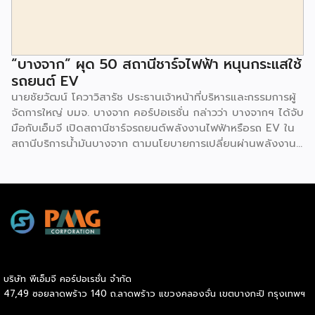
พร้อมโซลูชั่นส์ดี […]
“บางจาก” ผุด 50 สถานีชาร์จไฟฟ้า หนุนกระแสใช้
รถยนต์ EV
นายชัยวัฒน์ โควาวิสารัช ประธานเจ้าหน้าที่บริหารและกรรมการผู้
จัดการใหญ่ บมจ. บางจาก คอร์ปอเรชั่น กล่าวว่า บางจากฯ ได้จับ
มือกับเอ็มจี เปิดสถานีชาร์จรถยนต์พลังงานไฟฟ้าหรือรถ EV ใน
สถานีบริการน้ำมันบางจาก ตามนโยบายการเปลี่ยนผ่านพลังงาน
ที่จะนำไทยสู่การใช้พลังงานสะอาด เพื่อคุณภาพชีวิตและสิ่ง
แวดล้อมที่ยั่งยืน .ที่ผ่านมา บางจากฯ ได้ขยายสถานีชาร์จรถ EV
ภายในสถานีบริการน้ำมันบางจากอย่างต่อเนื่องเพื่ออำนวยความ
สะดวกให้ผู้ใช้รถ EV ที่เพิ่มขึ้น สำหรับความร่วมมือครั้งนี้ จะทำให้
สถานีบริการน้ำมันบางจากมีสถานีชาร์จรถ EV ทั้งในกรุงเทพฯ
และต่างจังหวัด ครอบคลุมทั่วประเทศ .โดยความร่วมมือครั้งนี้
เป็นการติดตั้งสถานีชาร์จรถยนต์พลังงานไฟฟ้า เพื่อรองรับการ
เติบโตของตลาดรถยนต์พลังงานไฟฟ้าภายในประเทศ โดยติดตั้ง
บริษัท พีเอ็มจี คอร์ปอเรชั่น จำกัด
สถานีชาร์จรถยนต์ไฟฟ้า “MG Super Charge” ในสถานีบริการ
47,49 ซอยลาดพร้าว 140 ถ.ลาดพร้าว แขวงคลองจั่น เขตบางกะปิ กรุงเทพฯ
น้ำมันบางจาก ครอบคลุมทั้งในเขตกรุงเทพฯ นนทบุรีและ
สมุทรปราการ ซึ่งในระยะเริ่มต้น มีเป้าหมายที่จะติดตั้งทั้งสิ้น 50