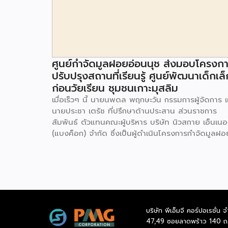
ศูนย์กำจัดมูลฝอยอ่อนนุช ส่งมอบโครงก
ปรับปรุงสถานที่เรียนรู้ ศูนย์พัฒนาเด็กเล็
ก่อนวัยเรียน ชุมชนเกาะมุสลิม
เมื่อเร็วๆ นี้ นายนพดล พฤกษะวัน กรรมการผู้จัดการ 
นายประชา เตรัช ที่ปรึกษาด้านประสาน ส่วนราชการ
สัมพันธ์ ตัวแทนคณะผู้บริหาร บริษัท นิวสกาย เอ็นเนอร
(แบงค็อก) จํากัด ซึ่งเป็นผู้ดำเนินโครงการกำจัดมูลฝอ
ด้วยวิธีการเผาไหม้ เพื่อผลิตพลังงานไฟฟ้า ขนาดไม่น
กว่า 1,000 ตันต่อวัน ศูนย์กำจัดมูลฝอยอ่อนนุช เป็น
ประธานในพิธีส่งมอบโครงการปรับปรุงสถานที่เรียนรู้
ศูนย์พัฒนาเด็กเล็ก ก่อนวัยเรียน ชุมชนเกาะมุสลิม แข
ประเวศ เขตประเวศ กรุงเทพมหานคร ทั้งนี้โครงการ
ปรับปรุงสถานที่เรียนรู้ ศูนย์พัฒนาเด็กเล็กก่อนวัยเรีย
บริษัท พีเอ็มจี คอร์ปอเรชั่น จ
ชุมชนเกาะมุสลิม ตั้งอยู่ในซอยอ่อนนุช 86 ดำเนินการขึ
47,49 ซอยลาดพร้าว 140 ถ
เพื่อเพิ่มพื้นที่การเรียนรู้เพิ่มเติมนอกห้องเรียน และใช้เป