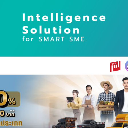
earch
r: