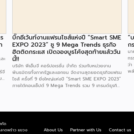
าร
บิ๊กอีเว้นท์งานแฟรนไชส์แห่งปี “Smart SME
“บ
ก
EXPO 2023” ชู 9 Mega Trends ธุรกิจ
กร
ฮิตติดกระแส เปิดจองบูธโค้งสุดท้ายแล้ววัน
นาย
นี้!!
กร
และ
ว่า
บริษัท พีเอ็มจี คอร์ปอเรชั่น จำกัด ร่วมกับหน่วยงาน
พล
์จี
พันธมิตรทั้งภาครัฐและเอกชน จัดงานสุดยอดธุรกิจแฟรน
ตา
ย
ไชส์ ครั้งที่ 9 ยิ่งใหญ่แห่งปี “Smart SME EXPO 2023”
พลั
้อย
ภายใต้คอนเซ็ปต์ 9 Mega Trends รวม 9 เทรนด์ธุรกิจ
.ท
สุดฮิต ไม่ว่าจะเป็น Street Food Trends,
สถ
Technology Trends, Customer Service Trends,
สะด
วง
Coffee & Beverage Trends, Education Trends,
จะท
Health & Wellness Trends, E-Commerce
ใน
น
Trends, Beauty Trends และ Franchise Trends จัด
ควา
ำกัด
้น
เต็มธุรกิจแฟรนไชส์เด่นดังพาเหรดมาให้เลือกลงทุนหลาย
About Us
Partner with Us
Contact us
.ลาดพร้าว แขวง
พล
็น
ระดับร่วม 250 บูธ ในงบลงทุนเริ่มต้นหลักพัน หลักหมื่น