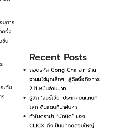
ะกอบการ
กครึ่ง
ขึ้น
Recent Posts
าร
ถอดรหัส Gong Cha จากร้าน
ชานมไข่มุกเล็กๆ สู่ดีลซื้อกิจการ
ประกัน
2.11 หมื่นล้านบาท
การ
รู้จัก ‘จอร์เจีย’ ประเทศบนแผนที่
โลก ดินแดนที่น่าค้นหา
ทำไมดราม่า “นักบิด” ของ
CLICX ถึงเป็นบททดสอบใหญ่