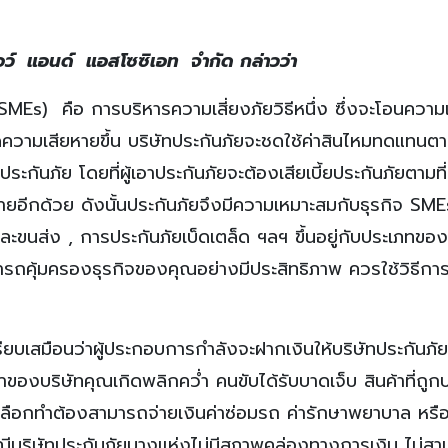
ว์ แอนด์ แอสโซซิเอท จำกัด กล่าวว่า
Es) คือ การบริหารความเสี่ยงภัยวิธีหนึ่ง ซึ่งจะโอนความเ
กิดความเสียหายขึ้น บริษัทประกันภัยจะชดใช้ค่าสินไหมทดแทนตามท
ระกันภัย โดยที่ผู้เอาประกันภัยจะต้องเสียเบี้ยประกันภัยตามท
ยอีกด้วย ดังนั้นประกันภัยจึงมีความเหมาะสมกับธุรกิจ SME
ละขนส่ง , การประกันภัยเบ็ดเตล็ด ฯลฯ ขึ้นอยู่กับประเภทของ
รถคุ้มครองธุรกิจของคุณอย่างมีประสิทธิภาพ ควรใช้วิธีกา
ห้เปรียบเสมือนว่าผู้ประกอบการกำลังจะฝากเงินให้บริษัทประกันภั
ของบริษัทคุณเกิดพลิกคว่ำ คนขับได้รับบาดเจ็บ สินค้าที่ถูก
ณเลือกทำต้องสามารถจ่ายเงินค่าซ่อมรถ ค่ารักษาพยาบาล หรือ
กรณีบริษัทประกันภัยบางแห่งไม่มีสภาพคล่องทางการเงิน ไม่ส