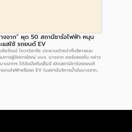
างจาก” ผุด 50 สถานีชาร์จไฟฟ้า หนุน
ะแสใช้ รถยนต์ EV
ชัยวัฒน์ โควาวิสารัช ประธานเจ้าหน้าที่บริหารและ
รมการผู้จัดการใหญ่ บมจ. บางจาก คอร์ปอเรชั่น กล่าว
 บางจากฯ ได้จับมือกับเอ็มจี เปิดสถานีชาร์จรถยนต์
ังงานไฟฟ้าหรือรถ EV ในสถานีบริการน้ำมันบางจาก
มนโยบายการเปลี่ยนผ่านพลังงาน ที่จะนำไทยสู่การใช้
งงานสะอาด เพื่อคุณภาพชีวิตและสิ่งแวดล้อมที่ยั่งยืน
ี่ผ่านมา บางจากฯ ได้ขยายสถานีชาร์จรถ EV ภายใน
านีบริการน้ำมันบางจากอย่างต่อเนื่องเพื่ออำนวยความ
วกให้ผู้ใช้รถ EV ที่เพิ่มขึ้น สำหรับความร่วมมือครั้งนี้
ำให้สถานีบริการน้ำมันบางจากมีสถานีชาร์จรถ EV ทั้ง
กรุงเทพฯ และต่างจังหวัด ครอบคลุมทั่วประเทศ .โดย
มร่วมมือครั้งนี้ เป็นการติดตั้งสถานีชาร์จรถยนต์
ังงานไฟฟ้า เพื่อรองรับการเติบโตของตลาดรถยนต์