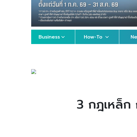
Business
How-To
N
3 กฎเหล็ก ก