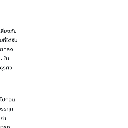
สี่ยงภัย
ี่ได้รับ
ี่ตกลง
s ใน
ธุรกิจ
ร
ยไปก่อน
บรรทุก
ค่า
ามารถ