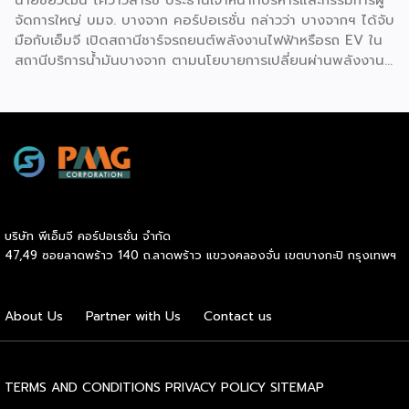
จัดการใหญ่ บมจ. บางจาก คอร์ปอเรชั่น กล่าวว่า บางจากฯ ได้จับ
มือกับเอ็มจี เปิดสถานีชาร์จรถยนต์พลังงานไฟฟ้าหรือรถ EV ใน
สถานีบริการน้ำมันบางจาก ตามนโยบายการเปลี่ยนผ่านพลังงาน
ที่จะนำไทยสู่การใช้พลังงานสะอาด เพื่อคุณภาพชีวิตและสิ่ง
แวดล้อมที่ยั่งยืน .ที่ผ่านมา บางจากฯ ได้ขยายสถานีชาร์จรถ EV
ภายในสถานีบริการน้ำมันบางจากอย่างต่อเนื่องเพื่ออำนวยความ
สะดวกให้ผู้ใช้รถ EV ที่เพิ่มขึ้น สำหรับความร่วมมือครั้งนี้ จะทำให้
สถานีบริการน้ำมันบางจากมีสถานีชาร์จรถ EV ทั้งในกรุงเทพฯ
และต่างจังหวัด ครอบคลุมทั่วประเทศ .โดยความร่วมมือครั้งนี้
เป็นการติดตั้งสถานีชาร์จรถยนต์พลังงานไฟฟ้า เพื่อรองรับการ
เติบโตของตลาดรถยนต์พลังงานไฟฟ้าภายในประเทศ โดยติดตั้ง
บริษัท พีเอ็มจี คอร์ปอเรชั่น จำกัด
สถานีชาร์จรถยนต์ไฟฟ้า “MG Super Charge” ในสถานีบริการ
47,49 ซอยลาดพร้าว 140 ถ.ลาดพร้าว แขวงคลองจั่น เขตบางกะปิ กรุงเทพฯ
น้ำมันบางจาก ครอบคลุมทั้งในเขตกรุงเทพฯ นนทบุรีและ
สมุทรปราการ ซึ่งในระยะเริ่มต้น มีเป้าหมายที่จะติดตั้งทั้งสิ้น 50
แห่งภายในปีนี้ และคาดการณ์ว่าจะเริ่มเปิดให้บริการได้ประมาณ
About Us
Partner with Us
Contact us
เดือนตุลาคมเป็นต้นไป .ด้านนายจาง ไห่โป กรรมการผู้จัดการ
บริษัท เอสเอไอซี มอเตอร์ – ซีพี จำกัด และ บริษัท […]
TERMS AND CONDITIONS
PRIVACY POLICY
SITEMAP