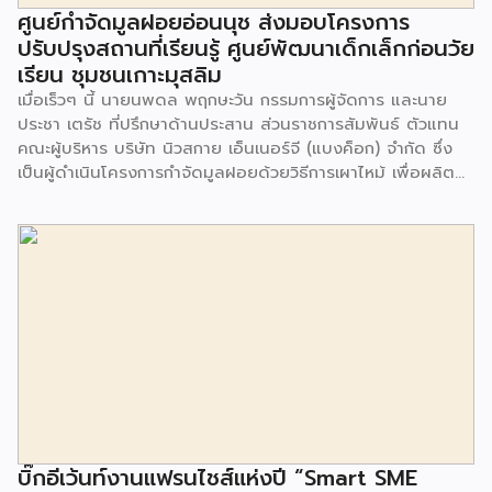
ศูนย์กำจัดมูลฝอยอ่อนนุช ส่งมอบโครงการ
ปรับปรุงสถานที่เรียนรู้ ศูนย์พัฒนาเด็กเล็กก่อนวัย
เรียน ชุมชนเกาะมุสลิม
เมื่อเร็วๆ นี้ นายนพดล พฤกษะวัน กรรมการผู้จัดการ และนาย
ประชา เตรัช ที่ปรึกษาด้านประสาน ส่วนราชการสัมพันธ์ ตัวแทน
คณะผู้บริหาร บริษัท นิวสกาย เอ็นเนอร์จี (แบงค็อก) จํากัด ซึ่ง
เป็นผู้ดำเนินโครงการกำจัดมูลฝอยด้วยวิธีการเผาไหม้ เพื่อผลิต
พลังงานไฟฟ้า ขนาดไม่น้อยกว่า 1,000 ตันต่อวัน ศูนย์กำจัด
มูลฝอยอ่อนนุช เป็นประธานในพิธีส่งมอบโครงการปรับปรุงสถาน
ที่เรียนรู้ ศูนย์พัฒนาเด็กเล็ก ก่อนวัยเรียน ชุมชนเกาะมุสลิม แขวง
ประเวศ เขตประเวศ กรุงเทพมหานคร ทั้งนี้โครงการปรับปรุงสถาน
ที่เรียนรู้ ศูนย์พัฒนาเด็กเล็กก่อนวัยเรียน ชุมชนเกาะมุสลิม ตั้งอยู่
ในซอยอ่อนนุช 86 ดำเนินการขึ้นเพื่อเพิ่มพื้นที่การเรียนรู้เพิ่มเติม
นอกห้องเรียน และใช้เป็นสถานที่จัดกิจกรรมของศูนย์เด็กเล็กฯ
ตลอดจนใช้เป็นพื้นที่จัดกิจกรรมต่างๆ ของชุมชน นอกจากนั้นยัง
มีการมอบตุ๊กตาและของเล่นเพื่อส่งเสริมพัฒนาการเรียนรู้และ
พัฒนาการกล้ามเนื้อมัดเล็กของเด็กด้วย โดยมีผู้แทนจาก
สำนักงานเขตประเวศ ผู้แทนจากศูนย์กำจัดมูลฝอยอ่อนนุช ตลอด
จนประชาชนในชุมชนและพื้นที่ใกล้เคียง รวมถึงคณะครู ผู้ปกครอง
บิ๊กอีเว้นท์งานแฟรนไชส์แห่งปี “Smart SME
และนักเรียนจากศูนย์พัฒนาเด็กเล็กก่อนวัยเรียน ชุมชนเกาะมุสลิม