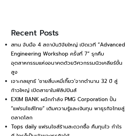
Recent Posts
สทน จับมือ 4 สถาบันวิจัยใหญ่ เปิดเวที “Advanced
Engineering Workshop ครั้งที่ 7” รุกคืบ
อุตสาหกรรมแห่งอนาคตด้วยวิศวกรรมนิวเคลียร์ขั้น
สูง
เจาะกลยุทธ์ ‘ชายสี่บะหมี่เกี๊ยว’จากตำนาน 32 ปี สู่
ก้าวใหญ่ เปิดสาขาในฟิลิปปินส์
EXIM BANK ผนึกกำลัง PMG Corporation ปั้น
“แฟรนไชส์ไทย” เติมความรู้และเงินทุน พาธุรกิจไทยสู่
ตลาดโลก
Tops daily แฟรนไชส์ร้านสะดวกซื้อ คืนทุนไว กำไร
ดี ใครก็เป็นเจ้าของธุรกิจได้