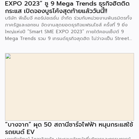
EXPO 2023” ชู 9 Mega Trends ธุรกิจฮิตติด
ร่วมเป็นเกียรติในพิธีดังกล่าว โครงการกำจัดมูลฝอยด้วยวิธีการ
กระแส เปิดจองบูธโค้งสุดท้ายแล้ววันนี้!!
เผาไหม้ฯ ยังมีกิจกรรมเพื่อสังคมหรือ CSR อื่นๆ อีกมากมาย กับ
บริษัท พีเอ็มจี คอร์ปอเรชั่น จำกัด ร่วมกับหน่วยงานพันธมิตรทั้ง
ชุมชนรอบๆ พื้นที่โครงการอย่างต่อเนื่อง อาทิ การลงพื้นที่
ภาครัฐและเอกชน จัดงานสุดยอดธุรกิจแฟรนไชส์ ครั้งที่ 9 ยิ่ง
ประชาสัมพันธ์ […]
ใหญ่แห่งปี “Smart SME EXPO 2023” ภายใต้คอนเซ็ปต์ 9
Mega Trends รวม 9 เทรนด์ธุรกิจสุดฮิต ไม่ว่าจะเป็น Street
Food Trends, Technology Trends, Customer Service
Trends, Coffee & Beverage Trends, Education Trends,
Health & Wellness Trends, E-Commerce Trends,
Beauty Trends และ Franchise Trends จัดเต็มธุรกิจแฟรน
ไชส์เด่นดังพาเหรดมาให้เลือกลงทุนหลายระดับร่วม 250 บูธ ใน
งบลงทุนเริ่มต้นหลักพัน หลักหมื่น ไปจนถึงหลักล้าน นอกจากนี้
ยังมีกิจกรรมเจรจาจับคู่ธุรกิจทั้งในและต่างประเทศ สินเชื่อ
ดอกเบี้ยต่ำสำหรับเอสเอ็มอีจากสถาบันการเงินชั้นนำมากมาย
พร้อมโซลูชั่นส์ดี […]
“บางจาก” ผุด 50 สถานีชาร์จไฟฟ้า หนุนกระแสใช้
รถยนต์ EV
นายชัยวัฒน์ โควาวิสารัช ประธานเจ้าหน้าที่บริหารและกรรมการผู้