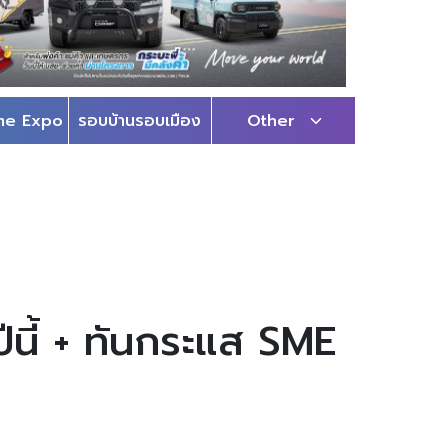
me Expo
รอบบ้านรอบเมือง
Other
ีนี้ + ทันกระแส SME