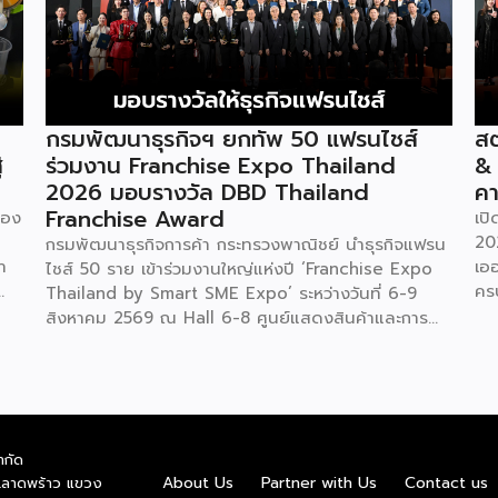
กรมพัฒนาธุรกิจฯ ยกทัพ 50 แฟรนไชส์
สต
่
ร่วมงาน Franchise Expo Thailand
&
2026 มอบรางวัล DBD Thailand
คา
Franchise Award
ของ
เป
20
กรมพัฒนาธุรกิจการค้า กระทรวงพาณิชย์ นำธุรกิจแฟรน
ำ
เอ
ไชส์ 50 ราย เข้าร่วมงานใหญ่แห่งปี ‘Franchise Expo
คร
Thailand by Smart SME Expo’ ระหว่างวันที่ 6-9
“ไ
สิงหาคม 2569 ณ Hall 6-8 ศูนย์แสดงสินค้าและการ
ทุน
ค่
ประชุมอิมแพ็ค เมืองทองธานี พร้อมจัดพิธีมอบรางวัล
บน
DBD Thailand Franchise Award 2026 ให้แก่ผู้ประ
ัย
รา
กอบธุรกิจแฟรนไชส์ที่อยู่ในการส่งเสริมสนับสนุนของก
ย
ใน
รมฯ นายพูนพงษ์ นัยนาภากรณ์ อธิบดีกรมพัฒนา
สดง
ให้
ธุรกิจการค้า กระทรวงพาณิชย์ เปิดเผยภายหลังเป็น
ำกัด
ชุด
ธุร
ประธานเปิดงาน “งานแฟรนไชส์ เอ็กซ์โป ไทยแลนด์ บาย
About Us
Partner with Us
Contact us
.ลาดพร้าว แขวง
อ
6-
สมาร์ท เอสเอ็มอี เอ็กซ์โป (Franchise Expo Thailand