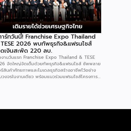
าร์ทวันนี้! Franchise Expo Thailand
 TESE 2026 พบทัพธุรกิจ&แฟรนไชส์
ดเงินสะพัด 220 ลบ.
ิดงานวันแรก Franchise Expo Thailand & TESE
26 จัดใหญ่จัดเต็มด้วยทัพธุรกิจ&แฟรนไชส์ ซัพพลาย
อร์สินค้าศักยภาพและโมเดลธุรกิจสร้างอาชีพไว้อย่าง
บวงจรในงานเดียว พร้อมแนวร่วมแฟรนไชส์โครงการ
ทยช่วยไทย แฟรนไชส์สร้างอาชีพ พลัส” ที่รัฐช่วยจ่าย
าแฟรนไชส์ 50% มาเสริมทัพในงาน รวมกว่า 250 บูธ
พื้นที่ 15,000 ตารางเมตร หวังเป็นทางเลือกสร้าง
ยได้เพิ่มและพยุงเศรษฐกิจไทยให้ฟื้นตัว เสิร์ฟครบจบ
งานด้วยสินเชื่อ และทำเลทองทั่วประเทศ พร้อมเสวนา
ความรู้โดยผู้ทรงคุณวุฒิคับคั่ง และกิจกรรมเจรจาจับคู่
กิจทั้งในและต่างประเทศ งานจัดต่อเนื่องระหว่างวันที่
9 สิงหาคมนี้ ที่ฮอลล์ 6-8 อิมแพ็คเมืองทองธานี