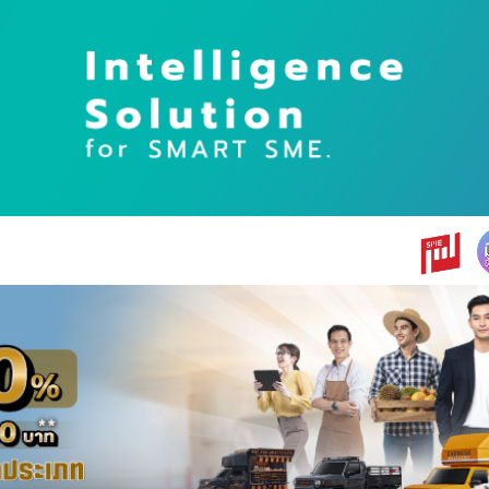
earch
r: