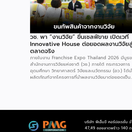
วช. พา “งานวิจัย” ขึ้นเชลฟ์ขาย เปิดเวที
Innovative House ต่อยอดผลงานวิจัยสู
ตลาดจริง
ภายในงาน Franchise Expo Thailand 2026 มีบูธ
สำนักงานการวิจัยแห่งชาติ (วช.) ภายใต้ กระทรวงการ
อุดมศึกษา วิทยาศาสตร์ วิจัยและนวัตกรรม (อว.) ได้น
ผลิตภัณฑ์จากโครงการที่นำผลงานวิจัยมาต่อยอดเป็น
สินค้าเชิงพาณิชย์มาแสดง พร้อมจัดจำหน่ายให้กับผู้ที่
สนใจได้เลือกซื้อ สำหรับ วช. มีภารกิจหลัก คือการให้
วิจัย ดูแลเรื่องการวิจัยในภาพรวม รวมถึงการให้รางวัล
และสนับสนุนนักวิจัย ตั้งแต่ระดับเยาวชนไปจนถึงนักวิจ
อาวุโส แน่นอนว่านี่เป็นหน่วยงานผู้อยู่เบื้องหลังงานวิจั
ไทยตั้งแต่ต้นน้ำยันปลายน้ำ กิจกรรมที่นำมาจัดแ
บริษัท พีเอ็มจี คอร์ปอเรชั่น จ
ในบูธครั้งนี้เป็นส่วนหนึ่งของทุนที่ วช. สนับสนุนภายใต้
47,49 ซอยลาดพร้าว 140 ถ
โครงการ Innovative House ซึ่งมีเป้าหมายชัดเจน คื