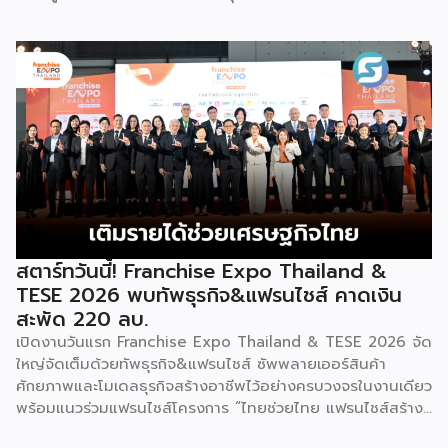
พร้อมจัดพิธีมอบรางวัล DBD Thailand Franchise Award
2026 ให้แก่ผู้ประกอบธุรกิจแฟรนไชส์ที่อยู่ในการส่งเสริมสนับสนุน
ของกรมฯ นายพูนพงษ์ นัยนาภากรณ์ อธิบดีกรมพัฒนาธุรกิจ
การค้า กระทรวงพาณิชย์ เปิดเผยภายหลังเป็นประธานเปิดงาน
“งานแฟรนไชส์ เอ็กซ์โป ไทยแลนด์ บาย สมาร์ท เอสเอ็มอี เอ็กซ์
โป (Franchise Expo Thailand by Smart SME Expo)” ซึ่ง
เป็นงานแสดงธุรกิจแฟรนไชส์ชั้นนำที่จัดขึ้นโดย บริษัท พีเอ็มจี
คอร์ปอเรชัน จำกัด เพื่อยกระดับศักยภาพของผู้ประกอบการและ
เจ้าของธุรกิจที่ต้องการขยายกิจการผ่านระบบแฟรนไชส์ […]
สตาร์ทวันนี้! Franchise Expo Thailand &
TESE 2026 พบทัพธุรกิจ&แฟรนไชส์ คาดเงิน
สะพัด 220 ลบ.
เปิดงานวันแรก Franchise Expo Thailand & TESE 2026 จัด
ใหญ่จัดเต็มด้วยทัพธุรกิจ&แฟรนไชส์ ซัพพลายเออร์สินค้า
ศักยภาพและโมเดลธุรกิจสร้างอาชีพไว้อย่างครบวงจรในงานเดียว
พร้อมแนวร่วมแฟรนไชส์โครงการ “ไทยช่วยไทย แฟรนไชส์สร้าง
อาชีพ พลัส” ที่รัฐช่วยจ่ายค่าแฟรนไชส์ 50% มาเสริมทัพในงาน