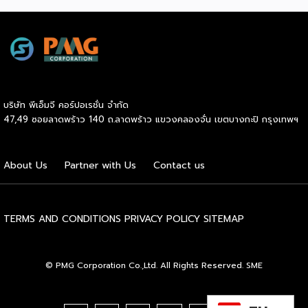
รวมกว่า 250 บูธ บนพื้นที่ 15,000 ตารางเมตร หวังเป็นทาง
เลือกสร้างรายได้เพิ่มและพยุงเศรษฐกิจไทยให้ฟื้นตัว เสิร์ฟครบ
จบในงานด้วยสินเชื่อ และทำเลทองทั่วประเทศ พร้อมเสวนาให้
ความรู้โดยผู้ทรงคุณวุฒิคับคั่ง และกิจกรรมเจรจาจับคู่ธุรกิจทั้งใน
และต่างประเทศ งานจัดต่อเนื่องระหว่างวันที่ 6-9 สิงหาคมนี้ ที่
ฮอลล์ 6-8 อิมแพ็คเมืองทองธานี คาดเม็ดเงินสะพัดในงานราว
220 ล้านบาท นายพูนพงษ์ นัยนาภากรณ์ อธิบดีกรมพัฒนา
บริษัท พีเอ็มจี คอร์ปอเรชั่น จำกัด
ธุรกิจการค้า กระทรวงพาณิชย์ กล่าวว่า งาน ” Franchise Expo
47,49 ซอยลาดพร้าว 140 ถ.ลาดพร้าว แขวงคลองจั่น เขตบางกะปิ กรุงเทพฯ
Thailand & Thailand E-Commerce Selection Expo
(TESE 2026) เป็นเวทีแสดงธุรกิจแฟรนไชส์และโซลูชั่นส์แบบครบ
วงจร […]
About Us
Partner with Us
Contact us
TERMS AND CONDITIONS
PRIVACY POLICY
SITEMAP
© PMG Corporation Co.,Ltd. All Rights Reserved. SME