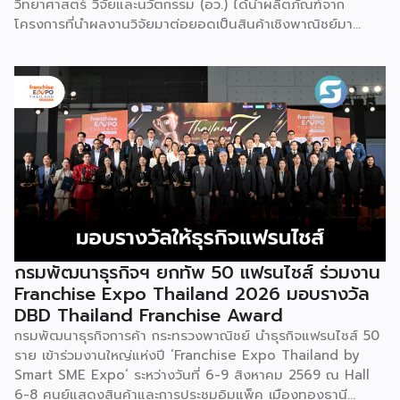
วิทยาศาสตร์ วิจัยและนวัตกรรม (อว.) ได้นำผลิตภัณฑ์จาก
โครงการที่นำผลงานวิจัยมาต่อยอดเป็นสินค้าเชิงพาณิชย์มา
แสดง พร้อมจัดจำหน่ายให้กับผู้ที่สนใจได้เลือกซื้อ สำหรับ วช.
มีภารกิจหลัก คือการให้ทุนวิจัย ดูแลเรื่องการวิจัยในภาพรวม รวม
ถึงการให้รางวัล และสนับสนุนนักวิจัย ตั้งแต่ระดับเยาวชนไปจนถึง
นักวิจัยอาวุโส แน่นอนว่านี่เป็นหน่วยงานผู้อยู่เบื้องหลังงานวิจัย
ไทยตั้งแต่ต้นน้ำยันปลายน้ำ กิจกรรมที่นำมาจัดแสดงในบูธ
ครั้งนี้เป็นส่วนหนึ่งของทุนที่ วช. สนับสนุนภายใต้ชุดโครงการ
Innovative House ซึ่งมีเป้าหมายชัดเจน คือการแนะแนวและ
สนับสนุนให้ผู้ประกอบการนำนวัตกรรมที่ต่อยอดมาจากงานวิจัย
ไปพัฒนาต่อจนสามารถขายได้จริงในเชิงพาณิชย์ ไม่ใช่แค่งาน
วิจัยที่อยู่ในห้องแล็บ โดยสินค้าที่นำมาโชว์ในบูธจึงเป็นผลิตภัณฑ์
ที่ “พร้อมขาย” แล้วจริงๆ บางแบรนด์ขายออนไลน์ บางแบรนด์
ขายเฉพาะหน้าร้าน นอกจากนี้ ยังมีการสาธิตนำผลิตภัณฑ์ไป
กรมพัฒนาธุรกิจฯ ยกทัพ 50 แฟรนไชส์ ร่วมงาน
แปรรูปเป็นเมนูอาหาร-เครื่องดื่มให้ผู้ร่วมงานเห็นวิธีใช้งานจริง
Franchise Expo Thailand 2026 มอบรางวัล
โดยนำ ‘น้ำผึ้ง’ ที่ไม่ได้นำมาวางขายแบบเดิม ๆ แต่แปรรูปเป็น
DBD Thailand Franchise Award
เครื่องดื่มสเลอปี้ให้ผู้ร่วมงานได้ชิมสดๆ หน้าบูธ เพื่อดึงดูดและ
กรมพัฒนาธุรกิจการค้า กระทรวงพาณิชย์ นำธุรกิจแฟรนไชส์ 50
สร้างประสบการณ์ให้คนในงานได้ทดลองสัมผัสสินค้าจริง และหาก
ราย เข้าร่วมงานใหญ่แห่งปี ‘Franchise Expo Thailand by
ใครสนใจก็สามารถซื้อ หัวเชื้อ กลับไปทำเครื่องดื่มต่อเองที่บ้านได้
Smart SME Expo’ ระหว่างวันที่ 6-9 สิงหาคม 2569 ณ Hall
เช่นกัน […]
6-8 ศูนย์แสดงสินค้าและการประชุมอิมแพ็ค เมืองทองธานี