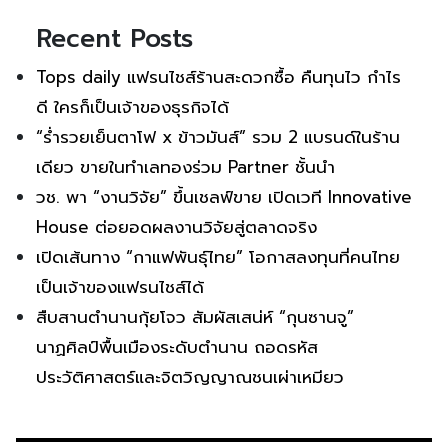
Recent Posts
Tops daily แฟรนไชส์ร้านสะดวกซื้อ คืนทุนไว กำไร
ดี ใครก็เป็นเจ้าของธุรกิจได้
“ร่ำรวยเย็นตาโฟ x ข้าวมันส์” รวม 2 แบรนด์ในร้าน
เดียว ขายในทำเลทองร่วม Partner ชั้นนำ
วช. พา “งานวิจัย” ขึ้นเชลฟ์ขาย เปิดเวที Innovative
House ต่อยอดผลงานวิจัยสู่ตลาดจริง
เปิดเส้นทาง “กาแฟพันธุ์ไทย” โอกาสลงทุนที่คนไทย
เป็นเจ้าของแฟรนไชส์ได้
สืบสานตำนานกุ้ยโจว สัมผัสเสน่ห์ “กุนซานจู”
นาฏศิลป์พื้นเมืองระดับตำนาน ถอดรหัส
ประวัติศาสตร์และจิตวิญญาณชนเผ่าเหมียว