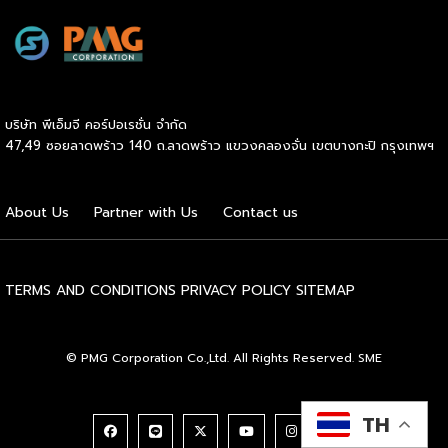
ความน่าเชื่อถือในตลาดโลก นายพูนพงษ์ นัยนาภากรณ์ อธิบดี
กรมพัฒนาธุรกิจการค้า กระทรวงพาณิชย์ เปิดเผยภายหลังเป็น
ประธานมอบประกาศนียบัตรแก่ผู้ประกอบการแฟรนไชส์ใน 2
กิจกรรมว่า “ขอแสดงความยินดีกับทุกกิจการที่ได้รับ
ประกาศนียบัตรในวันนี้ (วันพุธที่ 15 กรกฎาคม 2569) โดย
บริษัท พีเอ็มจี คอร์ปอเรชั่น จำกัด
กิจกรรมแรกเป็นการอบรมหลักสูตรการบริหารจัดการธุรกิจแฟรน
47,49 ซอยลาดพร้าว 140 ถ.ลาดพร้าว แขวงคลองจั่น เขตบางกะปิ กรุงเทพฯ
ไชส์ (DBD Franchise Program: DBD-FP) รุ่นที่ 29 ซึ่งเป็น
หลักสูตรระยะยาวที่จัดขึ้นตั้งแต่วันที่ 3 ธันวาคม 2568 – วันที่ 2
เมษายน 2569 รวม 23 วัน โดยได้รับเกียรติจากวิทยากรผู้ทรง
About Us
Partner with Us
Contact us
คุณวุฒิจากภาครัฐ ภาคเอกชน และสถาบันการศึกษา ที่มาร่วมบ่ม
เพาะความรู้เชิงปฏิบัติการให้แก่ผู้ประกอบธุรกิจแฟรนไชส์อย่างเข้ม
ข้นรวม […]
TERMS AND CONDITIONS
PRIVACY POLICY
SITEMAP
© PMG Corporation Co.,Ltd. All Rights Reserved. SME
TH