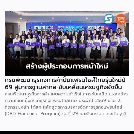
อาชีพ พลัส” ที่รัฐช่วยจ่ายค่าแฟรนไชส์ 50% มาเสริมทัพในงาน
รวมกว่า 250 บูธ บนพื้นที่ 15,000 ตารางเมตร หวังเป็นทาง
เลือกสร้างรายได้เพิ่มและพยุงเศรษฐกิจไทยให้ฟื้นตัว เสิร์ฟครบ
จบในงานด้วยสินเชื่อ และทำเลทองทั่วประเทศ พร้อมเสวนาให้
ความรู้โดยผู้ทรงคุณวุฒิคับคั่ง และกิจกรรมเจรจาจับคู่ธุรกิจทั้งใน
และต่างประเทศ งานจัดต่อเนื่องระหว่างวันที่ 6-9 สิงหาคมนี้ ที่
ฮอลล์ 6-8 อิมแพ็คเมืองทองธานี คาดเม็ดเงินสะพัดในงานราว
220 ล้านบาท นายพูนพงษ์ นัยนาภากรณ์ อธิบดีกรมพัฒนา
ธุรกิจการค้า กระทรวงพาณิชย์ กล่าวว่า งาน ” Franchise Expo
Thailand & Thailand E-Commerce Selection Expo
(TESE 2026) เป็นเวทีแสดงธุรกิจแฟรนไชส์และโซลูชั่นส์แบบครบ
วงจร […]
กรมพัฒนาธุรกิจการค้าปั้นแฟรนไชส์ไทยรุ่นใหม่ปี
69 สู่มาตรฐานสากล ขับเคลื่อนเศรษฐกิจยั่งยืน
กรมพัฒนาธุรกิจการค้า เผยความสำเร็จในการขับเคลื่อนและสร้าง
ความเข้มแข็งให้แก่ธุรกิจแฟรนไชส์ไทย ประจำปี 2569 ผ่าน 2
กิจกรรมหลัก ได้แก่ หลักสูตรการบริหารจัดการธุรกิจแฟรนไชส์
(DBD Franchise Program) รุ่นที่ 29 และกิจกรรมยกระดับธุรกิจ
สู่เกณฑ์มาตรฐานคุณภาพการบริหารจัดการธุรกิจแฟรนไชส์
(Franchise Standard) มุ่งเป้าบ่มเพาะศักยภาพผู้ประกอบการราย
ใหม่ พร้อมการันตีคุณภาพมาตรฐานเพื่อสร้างความเชี่ยวชาญและ