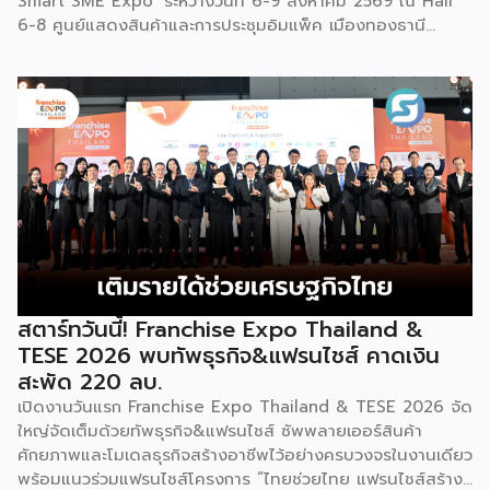
Smart SME Expo’ ระหว่างวันที่ 6-9 สิงหาคม 2569 ณ Hall
6-8 ศูนย์แสดงสินค้าและการประชุมอิมแพ็ค เมืองทองธานี
พร้อมจัดพิธีมอบรางวัล DBD Thailand Franchise Award
2026 ให้แก่ผู้ประกอบธุรกิจแฟรนไชส์ที่อยู่ในการส่งเสริมสนับสนุน
ของกรมฯ นายพูนพงษ์ นัยนาภากรณ์ อธิบดีกรมพัฒนาธุรกิจ
การค้า กระทรวงพาณิชย์ เปิดเผยภายหลังเป็นประธานเปิดงาน
“งานแฟรนไชส์ เอ็กซ์โป ไทยแลนด์ บาย สมาร์ท เอสเอ็มอี เอ็กซ์
โป (Franchise Expo Thailand by Smart SME Expo)” ซึ่ง
เป็นงานแสดงธุรกิจแฟรนไชส์ชั้นนำที่จัดขึ้นโดย บริษัท พีเอ็มจี
คอร์ปอเรชัน จำกัด เพื่อยกระดับศักยภาพของผู้ประกอบการและ
เจ้าของธุรกิจที่ต้องการขยายกิจการผ่านระบบแฟรนไชส์ […]
สตาร์ทวันนี้! Franchise Expo Thailand &
TESE 2026 พบทัพธุรกิจ&แฟรนไชส์ คาดเงิน
สะพัด 220 ลบ.
เปิดงานวันแรก Franchise Expo Thailand & TESE 2026 จัด
ใหญ่จัดเต็มด้วยทัพธุรกิจ&แฟรนไชส์ ซัพพลายเออร์สินค้า
ศักยภาพและโมเดลธุรกิจสร้างอาชีพไว้อย่างครบวงจรในงานเดียว
พร้อมแนวร่วมแฟรนไชส์โครงการ “ไทยช่วยไทย แฟรนไชส์สร้าง