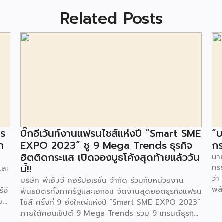
Related Posts
าร
บิ๊กอีเว้นท์งานแฟรนไชส์แห่งปี “Smart SME
“บ
ก
EXPO 2023” ชู 9 Mega Trends ธุรกิจ
กร
ฮิตติดกระแส เปิดจองบูธโค้งสุดท้ายแล้ววัน
นาย
นี้!!
กร
และ
ว่า
บริษัท พีเอ็มจี คอร์ปอเรชั่น จำกัด ร่วมกับหน่วยงาน
พล
์จี
พันธมิตรทั้งภาครัฐและเอกชน จัดงานสุดยอดธุรกิจแฟรน
ตา
ย
ไชส์ ครั้งที่ 9 ยิ่งใหญ่แห่งปี “Smart SME EXPO 2023”
พลั
้อย
ภายใต้คอนเซ็ปต์ 9 Mega Trends รวม 9 เทรนด์ธุรกิจ