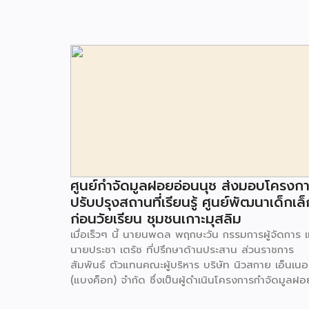
ศูนย์กำจัดมูลฝอยอ่อนนุช ส่งมอบโครงก
ปรับปรุงสถานที่เรียนรู้ ศูนย์พัฒนาเด็กเล็
ก่อนวัยเรียน ชุมชนเกาะมุสลิม
เมื่อเร็วๆ นี้ นายนพดล พฤกษะวัน กรรมการผู้จัดการ 
นายประชา เตรัช ที่ปรึกษาด้านประสาน ส่วนราชการ
สัมพันธ์ ตัวแทนคณะผู้บริหาร บริษัท นิวสกาย เอ็นเนอร
(แบงค็อก) จํากัด ซึ่งเป็นผู้ดำเนินโครงการกำจัดมูลฝอ
ด้วยวิธีการเผาไหม้ เพื่อผลิตพลังงานไฟฟ้า ขนาดไม่น