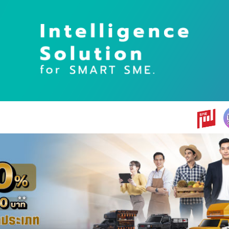
earch
r: