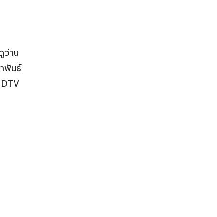
ดูว่าน
าพันธ์
ง DTV