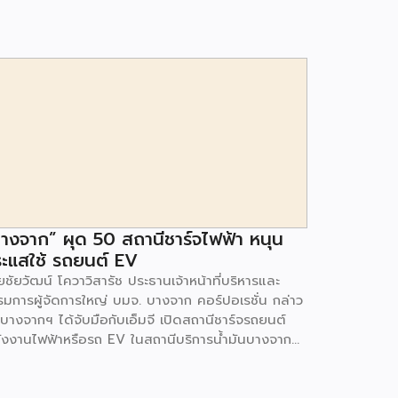
างจาก” ผุด 50 สถานีชาร์จไฟฟ้า หนุน
ะแสใช้ รถยนต์ EV
ชัยวัฒน์ โควาวิสารัช ประธานเจ้าหน้าที่บริหารและ
รมการผู้จัดการใหญ่ บมจ. บางจาก คอร์ปอเรชั่น กล่าว
 บางจากฯ ได้จับมือกับเอ็มจี เปิดสถานีชาร์จรถยนต์
ังงานไฟฟ้าหรือรถ EV ในสถานีบริการน้ำมันบางจาก
มนโยบายการเปลี่ยนผ่านพลังงาน ที่จะนำไทยสู่การใช้
งงานสะอาด เพื่อคุณภาพชีวิตและสิ่งแวดล้อมที่ยั่งยืน