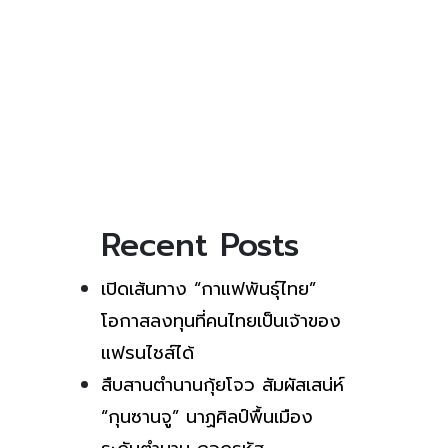
Recent Posts
เปิดเส้นทาง “กาแฟพันธุ์ไทย”
โอกาสลงทุนที่คนไทยเป็นเจ้าของ
แฟรนไชส์ได้
สืบสานตำนานกุ้ยโจว สัมผัสเสน่ห์
“กุนซานจู” นาฏศิลป์พื้นเมือง