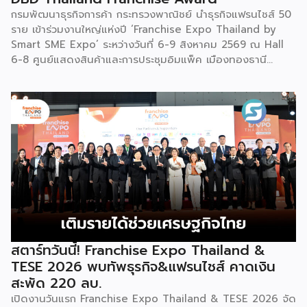
กรมพัฒนาธุรกิจการค้า กระทรวงพาณิชย์ นำธุรกิจแฟรนไชส์ 50
ราย เข้าร่วมงานใหญ่แห่งปี ‘Franchise Expo Thailand by
Smart SME Expo’ ระหว่างวันที่ 6-9 สิงหาคม 2569 ณ Hall
6-8 ศูนย์แสดงสินค้าและการประชุมอิมแพ็ค เมืองทองธานี
พร้อมจัดพิธีมอบรางวัล DBD Thailand Franchise Award
2026 ให้แก่ผู้ประกอบธุรกิจแฟรนไชส์ที่อยู่ในการส่งเสริมสนับสนุน
ของกรมฯ นายพูนพงษ์ นัยนาภากรณ์ อธิบดีกรมพัฒนาธุรกิจ
การค้า กระทรวงพาณิชย์ เปิดเผยภายหลังเป็นประธานเปิดงาน
“งานแฟรนไชส์ เอ็กซ์โป ไทยแลนด์ บาย สมาร์ท เอสเอ็มอี เอ็กซ์
โป (Franchise Expo Thailand by Smart SME Expo)” ซึ่ง
เป็นงานแสดงธุรกิจแฟรนไชส์ชั้นนำที่จัดขึ้นโดย บริษัท พีเอ็มจี
คอร์ปอเรชัน จำกัด เพื่อยกระดับศักยภาพของผู้ประกอบการและ
เจ้าของธุรกิจที่ต้องการขยายกิจการผ่านระบบแฟรนไชส์ […]
สตาร์ทวันนี้! Franchise Expo Thailand &
TESE 2026 พบทัพธุรกิจ&แฟรนไชส์ คาดเงิน
สะพัด 220 ลบ.
เปิดงานวันแรก Franchise Expo Thailand & TESE 2026 จัด