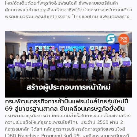
ใหญ่จัดเต็มด้วยทัพธุรกิจ&แฟรนไชส์ ซัพพลายเออร์สินค้า
ศักยภาพและโมเดลธุรกิจสร้างอาชีพไว้อย่างครบวงจรในงานเดียว
พร้อมแนวร่วมแฟรนไชส์โครงการ “ไทยช่วยไทย แฟรนไชส์สร้าง
อาชีพ พลัส” ที่รัฐช่วยจ่ายค่าแฟรนไชส์ 50% มาเสริมทัพในงาน
รวมกว่า 250 บูธ บนพื้นที่ 15,000 ตารางเมตร หวังเป็นทาง
เลือกสร้างรายได้เพิ่มและพยุงเศรษฐกิจไทยให้ฟื้นตัว เสิร์ฟครบ
จบในงานด้วยสินเชื่อ และทำเลทองทั่วประเทศ พร้อมเสวนาให้
ความรู้โดยผู้ทรงคุณวุฒิคับคั่ง และกิจกรรมเจรจาจับคู่ธุรกิจทั้งใน
และต่างประเทศ งานจัดต่อเนื่องระหว่างวันที่ 6-9 สิงหาคมนี้ ที่
ฮอลล์ 6-8 อิมแพ็คเมืองทองธานี คาดเม็ดเงินสะพัดในงานราว
220 ล้านบาท นายพูนพงษ์ นัยนาภากรณ์ อธิบดีกรมพัฒนา
ธุรกิจการค้า กระทรวงพาณิชย์ กล่าวว่า งาน ” Franchise Expo
Thailand & Thailand E-Commerce Selection Expo
(TESE 2026) เป็นเวทีแสดงธุรกิจแฟรนไชส์และโซลูชั่นส์แบบครบ
วงจร […]
กรมพัฒนาธุรกิจการค้าปั้นแฟรนไชส์ไทยรุ่นใหม่ปี
69 สู่มาตรฐานสากล ขับเคลื่อนเศรษฐกิจยั่งยืน
กรมพัฒนาธุรกิจการค้า เผยความสำเร็จในการขับเคลื่อนและสร้าง
ความเข้มแข็งให้แก่ธุรกิจแฟรนไชส์ไทย ประจำปี 2569 ผ่าน 2
กิจกรรมหลัก ได้แก่ หลักสูตรการบริหารจัดการธุรกิจแฟรนไชส์
(DBD Franchise Program) รุ่นที่ 29 และกิจกรรมยกระดับธุรกิจ