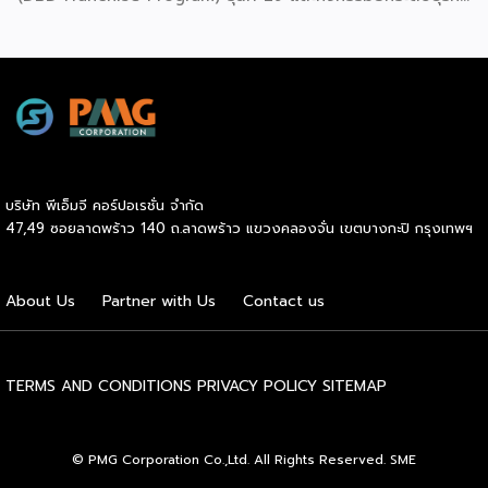
สู่เกณฑ์มาตรฐานคุณภาพการบริหารจัดการธุรกิจแฟรนไชส์
(Franchise Standard) มุ่งเป้าบ่มเพาะศักยภาพผู้ประกอบการราย
ใหม่ พร้อมการันตีคุณภาพมาตรฐานเพื่อสร้างความเชี่ยวชาญและ
ความน่าเชื่อถือในตลาดโลก นายพูนพงษ์ นัยนาภากรณ์ อธิบดี
กรมพัฒนาธุรกิจการค้า กระทรวงพาณิชย์ เปิดเผยภายหลังเป็น
ประธานมอบประกาศนียบัตรแก่ผู้ประกอบการแฟรนไชส์ใน 2
กิจกรรมว่า “ขอแสดงความยินดีกับทุกกิจการที่ได้รับ
ประกาศนียบัตรในวันนี้ (วันพุธที่ 15 กรกฎาคม 2569) โดย
บริษัท พีเอ็มจี คอร์ปอเรชั่น จำกัด
กิจกรรมแรกเป็นการอบรมหลักสูตรการบริหารจัดการธุรกิจแฟรน
47,49 ซอยลาดพร้าว 140 ถ.ลาดพร้าว แขวงคลองจั่น เขตบางกะปิ กรุงเทพฯ
ไชส์ (DBD Franchise Program: DBD-FP) รุ่นที่ 29 ซึ่งเป็น
หลักสูตรระยะยาวที่จัดขึ้นตั้งแต่วันที่ 3 ธันวาคม 2568 – วันที่ 2
เมษายน 2569 รวม 23 วัน โดยได้รับเกียรติจากวิทยากรผู้ทรง
About Us
Partner with Us
Contact us
คุณวุฒิจากภาครัฐ ภาคเอกชน และสถาบันการศึกษา ที่มาร่วมบ่ม
เพาะความรู้เชิงปฏิบัติการให้แก่ผู้ประกอบธุรกิจแฟรนไชส์อย่างเข้ม
ข้นรวม […]
TERMS AND CONDITIONS
PRIVACY POLICY
SITEMAP
© PMG Corporation Co.,Ltd. All Rights Reserved. SME