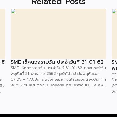
Related Posts
ชี้
SME เช็คดวงรายวัน ประจำวันที่ 31-01-62
SM
พ
SME เช็คดวงรายวัน ประจำวันที่ 31-01-62 ดวงประจำวัน
พฤหัสที่ 31 มกราคม 2562 ฤกษ์ดีประจำวันพฤหัสเวลา
ดว
07:09 – 17:09น. ฝุ่นยังคงเยอะ จนโรงเรียนต้องประกาศ
ือ
วั
หยุด 2 วันเลย ต้องหมั่นดูแลรักษาสุขภาพกันนะ และคง
กิจ
ดีก
ทำการงานขยันๆกัน อดทนหนักเอาเบาสู้จิตใจเข้มแข็ง
จิ
รวยแน่การทำงาน คนขยันจะมีเสน่ห์กับผู้คน คนใจดี และ
จัด
ทำ
ยิ้มแย้มทำให้เกิดมิตรภาพใหม่ๆได้ ช่วงเย็นถึงค่ำมีเกณฑ์
ง
หน้
ไปปาร์ตี้ได้พบเจอกัลยาณมิตรเก่าๆได้สีมงคล สีเขียว สี
จาก
สร
ขาว สีชมพูเลขมงคล 5 4 3
ทำ