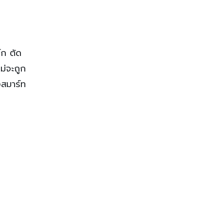
์ก ตัด
ม่จะถูก
งสมาร์ท