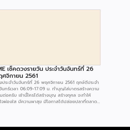
E เช็คดวงรายวัน ประจำวันจันทร์ที่ 26
ฤศจิกายน 2561
งประจำวันจันทร์ที่ 26 พฤศจิกายน 2561 ฤกษ์ดีประจำ
นจันทร์เวลา 06:09-17:09 น. ทำบุญใส่บาตรสร้างความ
ันต่อครับ เช้านี้ใครได้สร้างบุญ สร้างกุศล จะทำให้
ตใจผ่องใส มีความผาสุข มีโอกาสได้ปล่อยปลาที่ตลาดก็
 จะปลอดปล่อยชีวิตตนเองเป็นอิสระ มีความผาสุข
าที่จะก้าวหน้า ช่วงนี้คนเกิดทุกวันไม่ว่าวันไหนๆ สามารถ
้างจิตใจให้มีความผาสุขได้ด้วยการเดินสายกลาง และ
จิตใจให้สงบ ชีวิตเรื่องราว การดูดวง คือการบอกการ