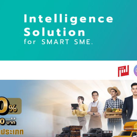
earch
r: