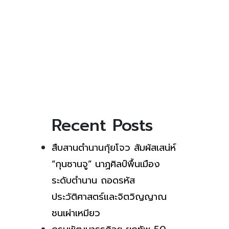
Recent Posts
สืบสานตำนานกุ้ยโจว สัมผัสเสน่ห์
“กุนซานจู” นาฏศิลป์พื้นเมือง
ระดับตำนาน ถอดรหัส
ประวัติศาสตร์และจิตวิญญาณ
ชนเผ่าเหมียว