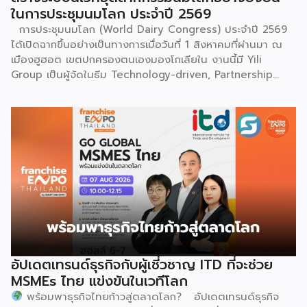
แรงกล้าของชนเผ่าเหมียว กุนซานจูถือเป็นหนึ่งในศิลปะการ
ในการประชุมนมโลก ประจำปี 2569
เต้นรำที่ปราบเซียนและท้าทายที่สุดของชนเผ่าเหมียว ผู้แสดงจะ
การประชุมนมโลก (World Dairy Congress) ประจำปี 2569
สวมเสื้อนอกสีขาวปักลายอันประณีต และสวมหมวกขนไก่ฟ้า
ได้เปิดฉากขึ้นอย่างเป็นทางการเมื่อวันที่ 1 สิงหาคมที่ผ่านมา ณ
พร้อมบรรเลงลู่เซิงแบบ 6 ท่อ จุดที่ท้าทายที่สุดคือเสียงเพลงจะ
เมืองฮูฮอต เขตปกครองตนเองมองโกเลียใน งานนี้มี Yili
ต้องพลิ้วไหวอย่างต่อเนื่อง นักเต้นจึงต้องเป่าลู่เซิงอย่าง
Group เป็นผู้จัดในธีม Technology-driven, Partnership
สม่ำเสมอโดยไม่สะดุด แม้ในยามที่ต้องโลดโผนด้วยท่วงท่าที่ยาก
Oriented, Co-building a Sustainable Global Dairy
และซับซ้อนก็ตาม ในระหว่างการแสดง นักเต้นจะกลิ้งและหมุนตัว
Ecosystem (ขับเคลื่อนด้วยเทคโนโลยี มุ่งกระชับความร่วมมือ
ผ่านชามใส่น้ำที่วางเรียงเอาไว้ โดยต้องทรงตัวด้วยความแม่นยำ
สร้างระบบนิเวศอุตสาหกรรมนมโลกอย่างยั่งยืน) ถือเป็นเวทีระดับ
อย่างน่าอัศจรรย์ พร้อมรังสรรค์ลีลาท่ารำอันตื่นตาตื่นใจ ไม่ว่าจะ
โลกที่รวบรวมผู้นำจากสมาคมการค้านานาชาติ นักวิชาการ และผู้
เป็นท่านางแอ่นบิน พีระมิดมนุษย์ หรือท่ามังกรพลิกกาย การ
บริหารระดับสูงตลอดห่วงโซ่คุณค่าของอุตสาหกรรมนมทั่วโลก
ผสานท่วงทำนอง การเคลื่อนไหว ลมหายใจ และพละกำลังเข้าด้วย
ฮูฮอตขึ้นแท่นเมืองหลวงแห่งอุตสาหกรรมนมโลกอย่างเป็น
กันอย่างสมบูรณ์แบบนี้เอง ที่หล่อหลอมให้เกิดเป็นสุนทรียศาสตร์
ทางการ ในพิธีเปิดการประชุม สหพันธ์วิทยาศาสตร์และ
อันเป็นเอกลักษณ์ของศิลปะโบราณชนิดนี้ นับตั้งแต่คริสต์
เทคโนโลยีการอาหารนานาชาติ (IUFoST) ได้มอบป้ายประกาศ
ทศวรรษ 1990 เป็นต้นมา กุนซานจูได้รับการยอมรับอย่างกว้าง
เกียรติคุณและรางวัลที่ระลึก เพื่อรับรองให้เมืองฮูฮอตดำรง
ขวางทั้งในและต่างประเทศ […]
ตำแหน่ง World Dairy Capital หรือเมืองหลวงแห่ง
อุตสาหกรรมนมโลก อย่างเป็นทางการ ดร.ภาวิณี ชินะโชติ
ประธานบริหาร IUFoST กล่าวในพิธีเปิดว่า การมอบตำแหน่งดัง
อัปเดตเทรนด์ธุรกิจกับผู้เชี่วชาญ ITD ที่จะช่วย
กล่าวถือเป็นสัญญาณแห่งความสำเร็จที่สะท้อนความมุ่งมั่นทุ่มเท
MSMEs ไทย แข่งขันในเวทีโลก
ของเมืองฮูฮอตในการยกระดับอุตสาหกรรมนม พร้อมกล่าวเสริม
พร้อมพาธุรกิจไทยก้าวสู่ตลาดโลก? อัปเดตเทรนด์ธุรกิจ
ว่า รางวัลอันทรงเกียรตินี้ยังมุ่งหวังให้เป็นแรงขับเคลื่อนแก่