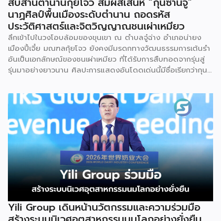
สืบสานตำนานกุ้ยโจว สัมผัสเสน่ห์ “กุนซานจู”
นาฏศิลป์พื้นเมืองระดับตำนาน ถอดรหัส
ประวัติศาสตร์และจิตวิญญาณชนเผ่าเหมียว
ลึกเข้าไปในวงโอบล้อมของขุนเขา ณ ตำบลจู๋ฉ่าง อำเภอน่ายง
เมืองปี้เจี๋ย มณฑลกุ้ยโจว ยังคงมีมรดกทางวัฒนธรรมการเต้นรำ
อันเป็นเอกลักษณ์ของชนเผ่าเหมียว ที่ได้รับการสืบทอดจากรุ่นสู่
รุ่นมาอย่างยาวนาน ศิลปะการแสดงอันโดดเด่นนี้มีชื่อเรียกว่ากุน
ซานจู (Gunshanzhu) หรือเจ้าของฉายา “ไข่มุกแห่งที่ราบสูงกุ้ย
โจว” ซึ่งทรงคุณค่าเป็นยิ่งกว่าการแสดง เพราะทำหน้าที่จดบันทึก
ประวัติศาสตร์การอพยพย้ายถิ่นฐาน สะท้อนภูมิปัญญาทาง
วัฒนธรรมอันรุ่มรวย และตอกย้ำจิตวิญญาณอันแข็งแกร่งของ
ชนเผ่าเหมียวไว้ได้อย่างงดงาม ตำนานเล่าว่า ยามอพยพย้าย
ถิ่นฐานในอดีตกาล เส้นทางของชาวเหมียวต้องเผชิญกับเทือกเขา
สูงชันและพงหนามรกร้าง เพื่อเปิดทางให้เพื่อนพ้องเดินทางผ่าน
พงไพร เหล่าผู้กล้าหาญจึงใช้ร่างกายของตนกลิ้งทับพงหนาม
อย่างไม่เกรงกลัวเพื่อถางทางให้คนในเผ่า ด้วยเหตุนี้ คนรุ่นหลังจึง
ได้จำลองท่วงท่าการกลิ้งตัวดังกล่าวมาต่อยอดและรังสรรค์เป็น
ระบำลู่เซิงอันเป็นเอกลักษณ์ เพื่อรำลึกถึงความกล้าหาญและหยาด
เหงื่อแรงกายของบรรพบุรุษ โดยทุกท่วงท่าการกลิ้งตัวคือการ
Yili Group เดินหน้านวัตกรรมและความร่วมมือ
คารวะต่อบรรพชน และทุกการกระโดดสะท้อนถึงจิตวิญญาณอัน
สร้างระบบนิเวศอุตสาหกรรมนมโลกอย่างยั่งยืน