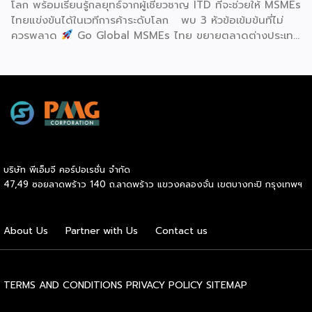
โลก พร้อมเรียนรู้กลยุทธ์จากผู้เชี่ยวชาญ ITD ที่จะช่วยให้ MSMEs
องค์กรระดับแถวหน้าอย่าง Yili Group […]
ไทยแข่งขันได้ในเวทีการค้าระดับโลก พบ 3 หัวข้อเข้มข้นที่ไม่
ควรพลาด
Go Global MSMEs ไทย ขยายตลาดต่างประเทศ
อย่างมั่นใจ
Green & ESG ปรับธุรกิจให้พร้อมรับกติกาการ
ค้าใหม่ สร้างความได้เปรียบในการแข่งขัน Cross Border E-
Commerce เปิดตลาดจีน ติดอาวุธ SMEs ไทย สู่ผู้บริโภค
ออนไลน์ ครบทั้งความรู้ เทรนด์ และโอกาสใหม่สำหรับเจ้าของ
ธุรกิจ ผู้ประกอบการ และผู้ที่กำลังวางแผนขยายตลาด
7
สิงหาคม 2569 | 10.00 – 12.15 น.
Franchise […]
บริษัท พีเอ็มจี คอร์ปอเรชั่น จำกัด
47,49 ซอยลาดพร้าว 140 ถ.ลาดพร้าว แขวงคลองจั่น เขตบางกะปิ กรุงเทพฯ
About Us
Partner with Us
Contact us
TERMS AND CONDITIONS
PRIVACY POLICY
SITEMAP