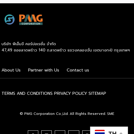
ภายในสถานีบริการน้ำมันบางจากอย่างต่อเนื่องเพื่ออำนวยความ
สะดวกให้ผู้ใช้รถ EV ที่เพิ่มขึ้น สำหรับความร่วมมือครั้งนี้ จะทำให้
สถานีบริการน้ำมันบางจากมีสถานีชาร์จรถ EV ทั้งในกรุงเทพฯ
และต่างจังหวัด ครอบคลุมทั่วประเทศ .โดยความร่วมมือครั้งนี้
เป็นการติดตั้งสถานีชาร์จรถยนต์พลังงานไฟฟ้า เพื่อรองรับการ
เติบโตของตลาดรถยนต์พลังงานไฟฟ้าภายในประเทศ โดยติดตั้ง
บริษัท พีเอ็มจี คอร์ปอเรชั่น จำกัด
สถานีชาร์จรถยนต์ไฟฟ้า “MG Super Charge” ในสถานีบริการ
47,49 ซอยลาดพร้าว 140 ถ.ลาดพร้าว แขวงคลองจั่น เขตบางกะปิ กรุงเทพฯ
น้ำมันบางจาก ครอบคลุมทั้งในเขตกรุงเทพฯ นนทบุรีและ
สมุทรปราการ ซึ่งในระยะเริ่มต้น มีเป้าหมายที่จะติดตั้งทั้งสิ้น 50
แห่งภายในปีนี้ และคาดการณ์ว่าจะเริ่มเปิดให้บริการได้ประมาณ
About Us
Partner with Us
Contact us
เดือนตุลาคมเป็นต้นไป .ด้านนายจาง ไห่โป กรรมการผู้จัดการ
บริษัท เอสเอไอซี มอเตอร์ – ซีพี จำกัด และ บริษัท […]
TERMS AND CONDITIONS
PRIVACY POLICY
SITEMAP
© PMG Corporation Co.,Ltd. All Rights Reserved. SME
TH