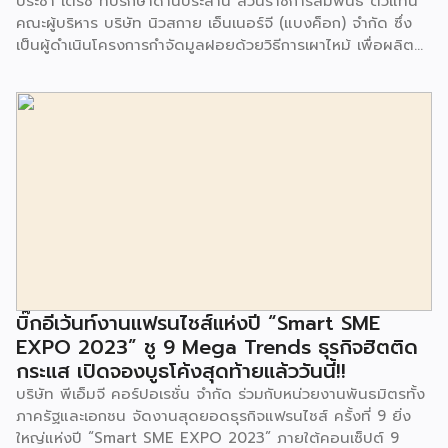
ประชา เตรัช ที่ปรึกษาด้านประสาน ส่วนราชการสัมพันธ์ ตัวแทน
คณะผู้บริหาร บริษัท นิวสกาย เอ็นเนอร์จี (แบงค็อก) จํากัด ซึ่ง
เป็นผู้ดำเนินโครงการกำจัดมูลฝอยด้วยวิธีการเผาไหม้ เพื่อผลิต
พลังงานไฟฟ้า ขนาดไม่น้อยกว่า 1,000 ตันต่อวัน ศูนย์กำจัด
มูลฝอยอ่อนนุช เป็นประธานในพิธีส่งมอบโครงการปรับปรุงสถาน
ที่เรียนรู้ ศูนย์พัฒนาเด็กเล็ก ก่อนวัยเรียน ชุมชนเกาะมุสลิม แขวง
ประเวศ เขตประเวศ กรุงเทพมหานคร ทั้งนี้โครงการปรับปรุงสถาน
ที่เรียนรู้ ศูนย์พัฒนาเด็กเล็กก่อนวัยเรียน ชุมชนเกาะมุสลิม ตั้งอยู่
ในซอยอ่อนนุช 86 ดำเนินการขึ้นเพื่อเพิ่มพื้นที่การเรียนรู้เพิ่มเติม
นอกห้องเรียน และใช้เป็นสถานที่จัดกิจกรรมของศูนย์เด็กเล็กฯ
ตลอดจนใช้เป็นพื้นที่จัดกิจกรรมต่างๆ ของชุมชน นอกจากนั้นยัง
มีการมอบตุ๊กตาและของเล่นเพื่อส่งเสริมพัฒนาการเรียนรู้และ
พัฒนาการกล้ามเนื้อมัดเล็กของเด็กด้วย โดยมีผู้แทนจาก
สำนักงานเขตประเวศ ผู้แทนจากศูนย์กำจัดมูลฝอยอ่อนนุช ตลอด
จนประชาชนในชุมชนและพื้นที่ใกล้เคียง รวมถึงคณะครู ผู้ปกครอง
บิ๊กอีเว้นท์งานแฟรนไชส์แห่งปี “Smart SME
และนักเรียนจากศูนย์พัฒนาเด็กเล็กก่อนวัยเรียน ชุมชนเกาะมุสลิม
EXPO 2023” ชู 9 Mega Trends ธุรกิจฮิตติด
ร่วมเป็นเกียรติในพิธีดังกล่าว โครงการกำจัดมูลฝอยด้วยวิธีการ
กระแส เปิดจองบูธโค้งสุดท้ายแล้ววันนี้!!
เผาไหม้ฯ ยังมีกิจกรรมเพื่อสังคมหรือ CSR อื่นๆ อีกมากมาย กับ
บริษัท พีเอ็มจี คอร์ปอเรชั่น จำกัด ร่วมกับหน่วยงานพันธมิตรทั้ง
ชุมชนรอบๆ พื้นที่โครงการอย่างต่อเนื่อง อาทิ การลงพื้นที่
ภาครัฐและเอกชน จัดงานสุดยอดธุรกิจแฟรนไชส์ ครั้งที่ 9 ยิ่ง
ประชาสัมพันธ์ […]
ใหญ่แห่งปี “Smart SME EXPO 2023” ภายใต้คอนเซ็ปต์ 9