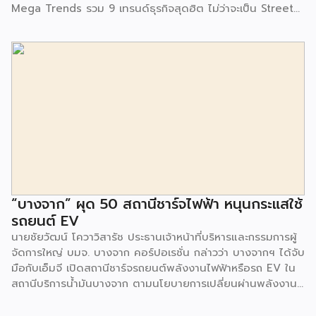
Mega Trends รวม 9 เทรนด์ธุรกิจสุดฮิต ไม่ว่าจะเป็น Street
Food Trends, Technology Trends, Customer Service
Trends, Coffee & Beverage Trends, Education Trends,
Health & Wellness Trends, E-Commerce Trends,
Beauty Trends และ Franchise Trends จัดเต็มธุรกิจแฟรน
ไชส์เด่นดังพาเหรดมาให้เลือกลงทุนหลายระดับร่วม 250 บูธ ใน
งบลงทุนเริ่มต้นหลักพัน หลักหมื่น ไปจนถึงหลักล้าน นอกจากนี้
ยังมีกิจกรรมเจรจาจับคู่ธุรกิจทั้งในและต่างประเทศ สินเชื่อ
ดอกเบี้ยต่ำสำหรับเอสเอ็มอีจากสถาบันการเงินชั้นนำมากมาย
พร้อมโซลูชั่นส์ดี […]
“บางจาก” ผุด 50 สถานีชาร์จไฟฟ้า หนุนกระแสใช้
รถยนต์ EV
นายชัยวัฒน์ โควาวิสารัช ประธานเจ้าหน้าที่บริหารและกรรมการผู้
จัดการใหญ่ บมจ. บางจาก คอร์ปอเรชั่น กล่าวว่า บางจากฯ ได้จับ
มือกับเอ็มจี เปิดสถานีชาร์จรถยนต์พลังงานไฟฟ้าหรือรถ EV ใน
สถานีบริการน้ำมันบางจาก ตามนโยบายการเปลี่ยนผ่านพลังงาน
ที่จะนำไทยสู่การใช้พลังงานสะอาด เพื่อคุณภาพชีวิตและสิ่ง
แวดล้อมที่ยั่งยืน .ที่ผ่านมา บางจากฯ ได้ขยายสถานีชาร์จรถ EV