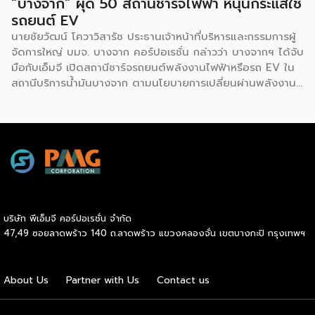
“บางจาก” ผุด 50 สถานีชาร์จไฟฟ้า หนุนกระแสใช้
รถยนต์ EV
นายชัยวัฒน์ โควาวิสารัช ประธานเจ้าหน้าที่บริหารและกรรมการผู้
จัดการใหญ่ บมจ. บางจาก คอร์ปอเรชั่น กล่าวว่า บางจากฯ ได้จับ
มือกับเอ็มจี เปิดสถานีชาร์จรถยนต์พลังงานไฟฟ้าหรือรถ EV ใน
สถานีบริการน้ำมันบางจาก ตามนโยบายการเปลี่ยนผ่านพลังงาน
ที่จะนำไทยสู่การใช้พลังงานสะอาด เพื่อคุณภาพชีวิตและสิ่ง
แวดล้อมที่ยั่งยืน .ที่ผ่านมา บางจากฯ ได้ขยายสถานีชาร์จรถ EV
ภายในสถานีบริการน้ำมันบางจากอย่างต่อเนื่องเพื่ออำนวยความ
สะดวกให้ผู้ใช้รถ EV ที่เพิ่มขึ้น สำหรับความร่วมมือครั้งนี้ จะทำให้
สถานีบริการน้ำมันบางจากมีสถานีชาร์จรถ EV ทั้งในกรุงเทพฯ
และต่างจังหวัด ครอบคลุมทั่วประเทศ .โดยความร่วมมือครั้งนี้
เป็นการติดตั้งสถานีชาร์จรถยนต์พลังงานไฟฟ้า เพื่อรองรับการ
เติบโตของตลาดรถยนต์พลังงานไฟฟ้าภายในประเทศ โดยติดตั้ง
บริษัท พีเอ็มจี คอร์ปอเรชั่น จำกัด
สถานีชาร์จรถยนต์ไฟฟ้า “MG Super Charge” ในสถานีบริการ
47,49 ซอยลาดพร้าว 140 ถ.ลาดพร้าว แขวงคลองจั่น เขตบางกะปิ กรุงเทพฯ
น้ำมันบางจาก ครอบคลุมทั้งในเขตกรุงเทพฯ นนทบุรีและ
สมุทรปราการ ซึ่งในระยะเริ่มต้น มีเป้าหมายที่จะติดตั้งทั้งสิ้น 50
แห่งภายในปีนี้ และคาดการณ์ว่าจะเริ่มเปิดให้บริการได้ประมาณ
About Us
Partner with Us
Contact us
เดือนตุลาคมเป็นต้นไป .ด้านนายจาง ไห่โป กรรมการผู้จัดการ
บริษัท เอสเอไอซี มอเตอร์ – ซีพี จำกัด และ บริษัท […]