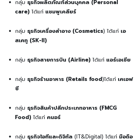
กลุ่ม
ธุรกิจผลิตภัณฑ์ส่วนบุคคล (Personal
care)
ได้แก่
แชมพูเคลียร์
กลุ่ม
ธุรกิจเครื่องสำอาง (Cosmetics
) ได้แก่
เอ
สเคทู (SK-II)
กลุ่ม
ธุรกิจสายการบิน (Airline)
ได้แก่
แอร์เอเชีย
กลุ่ม
ธุรกิจร้านอาหาร (Retails food
)ได้แก่
เคเอฟ
ซี
กลุ่ม
ธุรกิจสินค้าปลีกประเภทอาหาร (FMCG
Food)
ได้แก่
คนอร์
กลุ่ม
ธุรกิจ
ไอทีและดิจิทัล
(IT&Digital) ได้แก่
มือถือ