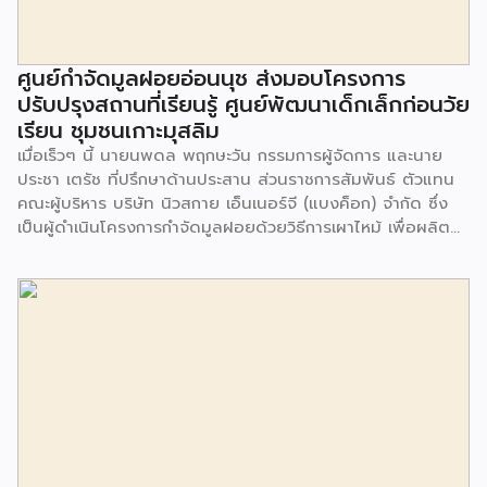
ศูนย์กำจัดมูลฝอยอ่อนนุช ส่งมอบโครงการ
ปรับปรุงสถานที่เรียนรู้ ศูนย์พัฒนาเด็กเล็กก่อนวัย
เรียน ชุมชนเกาะมุสลิม
เมื่อเร็วๆ นี้ นายนพดล พฤกษะวัน กรรมการผู้จัดการ และนาย
ประชา เตรัช ที่ปรึกษาด้านประสาน ส่วนราชการสัมพันธ์ ตัวแทน
คณะผู้บริหาร บริษัท นิวสกาย เอ็นเนอร์จี (แบงค็อก) จํากัด ซึ่ง
เป็นผู้ดำเนินโครงการกำจัดมูลฝอยด้วยวิธีการเผาไหม้ เพื่อผลิต
พลังงานไฟฟ้า ขนาดไม่น้อยกว่า 1,000 ตันต่อวัน ศูนย์กำจัด
มูลฝอยอ่อนนุช เป็นประธานในพิธีส่งมอบโครงการปรับปรุงสถาน
ที่เรียนรู้ ศูนย์พัฒนาเด็กเล็ก ก่อนวัยเรียน ชุมชนเกาะมุสลิม แขวง
ประเวศ เขตประเวศ กรุงเทพมหานคร ทั้งนี้โครงการปรับปรุงสถาน
ที่เรียนรู้ ศูนย์พัฒนาเด็กเล็กก่อนวัยเรียน ชุมชนเกาะมุสลิม ตั้งอยู่
ในซอยอ่อนนุช 86 ดำเนินการขึ้นเพื่อเพิ่มพื้นที่การเรียนรู้เพิ่มเติม
นอกห้องเรียน และใช้เป็นสถานที่จัดกิจกรรมของศูนย์เด็กเล็กฯ
ตลอดจนใช้เป็นพื้นที่จัดกิจกรรมต่างๆ ของชุมชน นอกจากนั้นยัง
มีการมอบตุ๊กตาและของเล่นเพื่อส่งเสริมพัฒนาการเรียนรู้และ
พัฒนาการกล้ามเนื้อมัดเล็กของเด็กด้วย โดยมีผู้แทนจาก