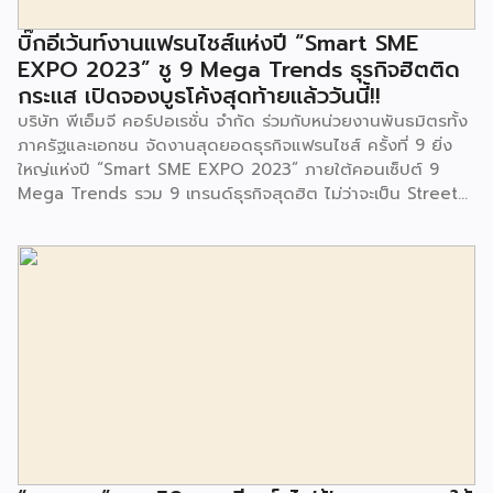
สำนักงานเขตประเวศ ผู้แทนจากศูนย์กำจัดมูลฝอยอ่อนนุช ตลอด
จนประชาชนในชุมชนและพื้นที่ใกล้เคียง รวมถึงคณะครู ผู้ปกครอง
บิ๊กอีเว้นท์งานแฟรนไชส์แห่งปี “Smart SME
และนักเรียนจากศูนย์พัฒนาเด็กเล็กก่อนวัยเรียน ชุมชนเกาะมุสลิม
EXPO 2023” ชู 9 Mega Trends ธุรกิจฮิตติด
ร่วมเป็นเกียรติในพิธีดังกล่าว โครงการกำจัดมูลฝอยด้วยวิธีการ
กระแส เปิดจองบูธโค้งสุดท้ายแล้ววันนี้!!
เผาไหม้ฯ ยังมีกิจกรรมเพื่อสังคมหรือ CSR อื่นๆ อีกมากมาย กับ
บริษัท พีเอ็มจี คอร์ปอเรชั่น จำกัด ร่วมกับหน่วยงานพันธมิตรทั้ง
ชุมชนรอบๆ พื้นที่โครงการอย่างต่อเนื่อง อาทิ การลงพื้นที่
ภาครัฐและเอกชน จัดงานสุดยอดธุรกิจแฟรนไชส์ ครั้งที่ 9 ยิ่ง
ประชาสัมพันธ์ […]
ใหญ่แห่งปี “Smart SME EXPO 2023” ภายใต้คอนเซ็ปต์ 9
Mega Trends รวม 9 เทรนด์ธุรกิจสุดฮิต ไม่ว่าจะเป็น Street
Food Trends, Technology Trends, Customer Service
Trends, Coffee & Beverage Trends, Education Trends,
Health & Wellness Trends, E-Commerce Trends,
Beauty Trends และ Franchise Trends จัดเต็มธุรกิจแฟรน
ไชส์เด่นดังพาเหรดมาให้เลือกลงทุนหลายระดับร่วม 250 บูธ ใน
งบลงทุนเริ่มต้นหลักพัน หลักหมื่น ไปจนถึงหลักล้าน นอกจากนี้
ยังมีกิจกรรมเจรจาจับคู่ธุรกิจทั้งในและต่างประเทศ สินเชื่อ
ดอกเบี้ยต่ำสำหรับเอสเอ็มอีจากสถาบันการเงินชั้นนำมากมาย
พร้อมโซลูชั่นส์ดี […]