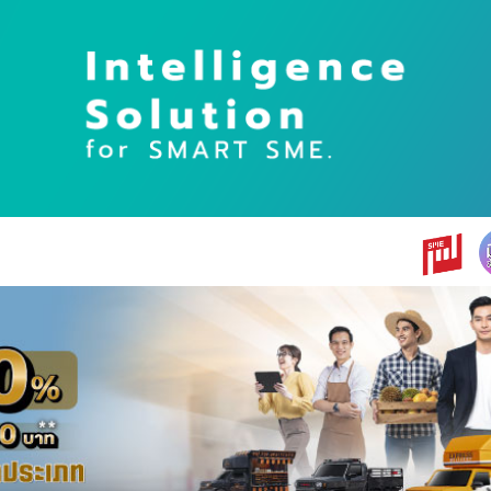
earch
r: