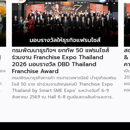
กรมพัฒนาธุรกิจฯ ยกทัพ 50 แฟรนไชส์
สต
่
ร่วมงาน Franchise Expo Thailand
&
2026 มอบรางวัล DBD Thailand
คา
Franchise Award
ของ
เป
20
กรมพัฒนาธุรกิจการค้า กระทรวงพาณิชย์ นำธุรกิจแฟรน
ำ
เอ
ไชส์ 50 ราย เข้าร่วมงานใหญ่แห่งปี ‘Franchise Expo
คร
Thailand by Smart SME Expo’ ระหว่างวันที่ 6-9
“ไ
สิงหาคม 2569 ณ Hall 6-8 ศูนย์แสดงสินค้าและการ
ทุน
ค่
ประชุมอิมแพ็ค เมืองทองธานี พร้อมจัดพิธีมอบรางวัล
บน
DBD Thailand Franchise Award 2026 ให้แก่ผู้ประ
ัย
รา
กอบธุรกิจแฟรนไชส์ที่อยู่ในการส่งเสริมสนับสนุนของก
ย
ใน
รมฯ นายพูนพงษ์ นัยนาภากรณ์ อธิบดีกรมพัฒนา
สดง
ให้
ธุรกิจการค้า กระทรวงพาณิชย์ เปิดเผยภายหลังเป็น