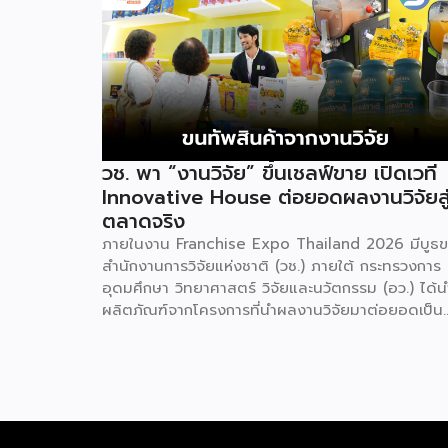
วช. พา “งานวิจัย” ขึ้นเชลฟ์ขาย เปิดเวที
Innovative House ต่อยอดผลงานวิจัยสู
ตลาดจริง
ภายในงาน Franchise Expo Thailand 2026 มีบูธ
สำนักงานการวิจัยแห่งชาติ (วช.) ภายใต้ กระทรวงการ
อุดมศึกษา วิทยาศาสตร์ วิจัยและนวัตกรรม (อว.) ได้น
ผลิตภัณฑ์จากโครงการที่นำผลงานวิจัยมาต่อยอดเป็น
สินค้าเชิงพาณิชย์มาแสดง พร้อมจัดจำหน่ายให้กับผู้ที่
สนใจได้เลือกซื้อ สำหรับ วช. มีภารกิจหลัก คือการให้
วิจัย ดูแลเรื่องการวิจัยในภาพรวม รวมถึงการให้รางวัล
และสนับสนุนนักวิจัย ตั้งแต่ระดับเยาวชนไปจนถึงนักวิจ
อาวุโส แน่นอนว่านี่เป็นหน่วยงานผู้อยู่เบื้องหลังงานวิจั
ไทยตั้งแต่ต้นน้ำยันปลายน้ำ กิจกรรมที่นำมาจัดแ