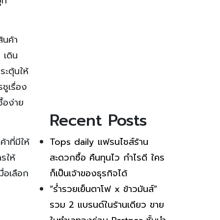
ี่
ินค้า
 เดิน
ะตุ้นให้
ชูเรื่อง
ื้อง่าย
Recent Posts
ที่มีให้
Tops daily แฟรนไชส์ร้าน
รให้
สะดวกซื้อ คืนทุนไว กำไรดี ใคร
ื่อเลือก
ก็เป็นเจ้าของธุรกิจได้
“ร่ำรวยเย็นตาโฟ x ข้าวมันส์”
รวม 2 แบรนด์ในร้านเดียว ขาย