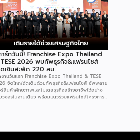
าร์ทวันนี้! Franchise Expo Thailand
 TESE 2026 พบทัพธุรกิจ&แฟรนไชส์
ดเงินสะพัด 220 ลบ.
ิดงานวันแรก Franchise Expo Thailand & TESE
26 จัดใหญ่จัดเต็มด้วยทัพธุรกิจ&แฟรนไชส์ ซัพพลาย
อร์สินค้าศักยภาพและโมเดลธุรกิจสร้างอาชีพไว้อย่าง
บวงจรในงานเดียว พร้อมแนวร่วมแฟรนไชส์โครงการ
ทยช่วยไทย แฟรนไชส์สร้างอาชีพ พลัส” ที่รัฐช่วยจ่าย
าแฟรนไชส์ 50% มาเสริมทัพในงาน รวมกว่า 250 บูธ
พื้นที่ 15,000 ตารางเมตร หวังเป็นทางเลือกสร้าง
ยได้เพิ่มและพยุงเศรษฐกิจไทยให้ฟื้นตัว เสิร์ฟครบจบ
งานด้วยสินเชื่อ และทำเลทองทั่วประเทศ พร้อมเสวนา
ความรู้โดยผู้ทรงคุณวุฒิคับคั่ง และกิจกรรมเจรจาจับคู่