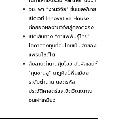
ในทำเลทองร่วม Partner ชั้นนำ
วช. พา “งานวิจัย” ขึ้นเชลฟ์ขาย
เปิดเวที Innovative House
ต่อยอดผลงานวิจัยสู่ตลาดจริง
เปิดเส้นทาง “กาแฟพันธุ์ไทย”
โอกาสลงทุนที่คนไทยเป็นเจ้าของ
แฟรนไชส์ได้
สืบสานตำนานกุ้ยโจว สัมผัสเสน่ห์
“กุนซานจู” นาฏศิลป์พื้นเมือง
ระดับตำนาน ถอดรหัส
ประวัติศาสตร์และจิตวิญญาณ
ชนเผ่าเหมียว