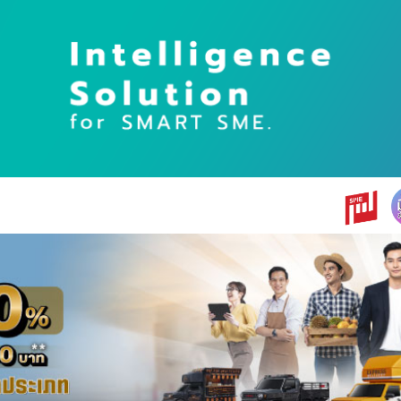
earch
r: