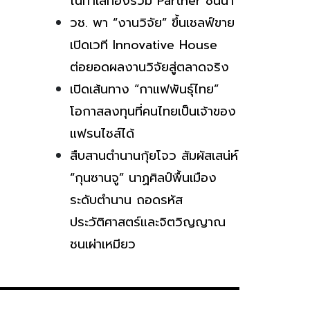
ในทำเลทองร่วม Partner ชั้นนำ
วช. พา “งานวิจัย” ขึ้นเชลฟ์ขาย
เปิดเวที Innovative House
ต่อยอดผลงานวิจัยสู่ตลาดจริง
เปิดเส้นทาง “กาแฟพันธุ์ไทย”
โอกาสลงทุนที่คนไทยเป็นเจ้าของ
แฟรนไชส์ได้
สืบสานตำนานกุ้ยโจว สัมผัสเสน่ห์
“กุนซานจู” นาฏศิลป์พื้นเมือง
ระดับตำนาน ถอดรหัส
ประวัติศาสตร์และจิตวิญญาณ
ชนเผ่าเหมียว