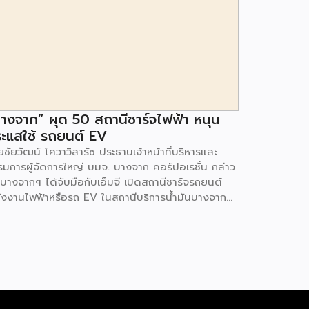
างจาก” ผุด 50 สถานีชาร์จไฟฟ้า หนุน
ะแสใช้ รถยนต์ EV
ชัยวัฒน์ โควาวิสารัช ประธานเจ้าหน้าที่บริหารและ
รมการผู้จัดการใหญ่ บมจ. บางจาก คอร์ปอเรชั่น กล่าว
 บางจากฯ ได้จับมือกับเอ็มจี เปิดสถานีชาร์จรถยนต์
ังงานไฟฟ้าหรือรถ EV ในสถานีบริการน้ำมันบางจาก
มนโยบายการเปลี่ยนผ่านพลังงาน ที่จะนำไทยสู่การใช้
งงานสะอาด เพื่อคุณภาพชีวิตและสิ่งแวดล้อมที่ยั่งยืน
ี่ผ่านมา บางจากฯ ได้ขยายสถานีชาร์จรถ EV ภายใน
านีบริการน้ำมันบางจากอย่างต่อเนื่องเพื่ออำนวยความ
วกให้ผู้ใช้รถ EV ที่เพิ่มขึ้น สำหรับความร่วมมือครั้งนี้
ำให้สถานีบริการน้ำมันบางจากมีสถานีชาร์จรถ EV ทั้ง
กรุงเทพฯ และต่างจังหวัด ครอบคลุมทั่วประเทศ .โดย