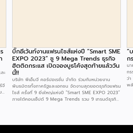
าร
บิ๊กอีเว้นท์งานแฟรนไชส์แห่งปี “Smart SME
“บ
ก
EXPO 2023” ชู 9 Mega Trends ธุรกิจ
กร
ฮิตติดกระแส เปิดจองบูธโค้งสุดท้ายแล้ววัน
นาย
นี้!!
กร
และ
ว่า
บริษัท พีเอ็มจี คอร์ปอเรชั่น จำกัด ร่วมกับหน่วยงาน
พล
์จี
พันธมิตรทั้งภาครัฐและเอกชน จัดงานสุดยอดธุรกิจแฟรน
ตา
ย
ไชส์ ครั้งที่ 9 ยิ่งใหญ่แห่งปี “Smart SME EXPO 2023”
พลั
้อย
ภายใต้คอนเซ็ปต์ 9 Mega Trends รวม 9 เทรนด์ธุรกิจ
.ท
สุดฮิต ไม่ว่าจะเป็น Street Food Trends,
สถ
Technology Trends, Customer Service Trends,
สะด
วง
Coffee & Beverage Trends, Education Trends,
จะท
Health & Wellness Trends, E-Commerce
ใน
น
Trends, Beauty Trends และ Franchise Trends จัด