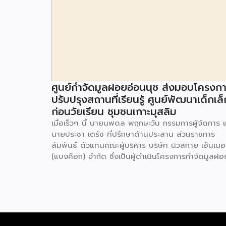
ศูนย์กำจัดมูลฝอยอ่อนนุช ส่งมอบโครงก
ปรับปรุงสถานที่เรียนรู้ ศูนย์พัฒนาเด็กเล็
ก่อนวัยเรียน ชุมชนเกาะมุสลิม
เมื่อเร็วๆ นี้ นายนพดล พฤกษะวัน กรรมการผู้จัดการ 
นายประชา เตรัช ที่ปรึกษาด้านประสาน ส่วนราชการ
สัมพันธ์ ตัวแทนคณะผู้บริหาร บริษัท นิวสกาย เอ็นเนอร
(แบงค็อก) จํากัด ซึ่งเป็นผู้ดำเนินโครงการกำจัดมูลฝอ
ด้วยวิธีการเผาไหม้ เพื่อผลิตพลังงานไฟฟ้า ขนาดไม่น
กว่า 1,000 ตันต่อวัน ศูนย์กำจัดมูลฝอยอ่อนนุช เป็น
ประธานในพิธีส่งมอบโครงการปรับปรุงสถานที่เรียนรู้
ศูนย์พัฒนาเด็กเล็ก ก่อนวัยเรียน ชุมชนเกาะมุสลิม แข
ประเวศ เขตประเวศ กรุงเทพมหานคร ทั้งนี้โครงการ
ปรับปรุงสถานที่เรียนรู้ ศูนย์พัฒนาเด็กเล็กก่อนวัยเรีย