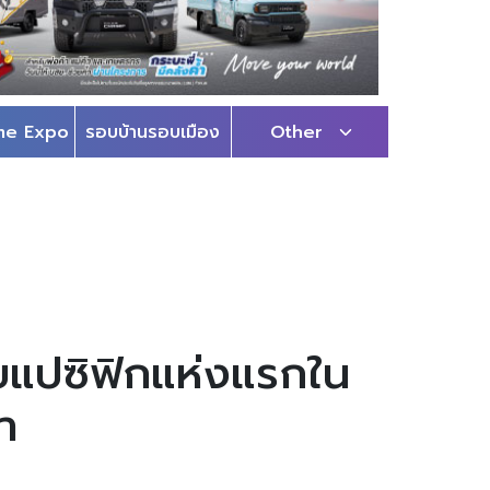
me Expo
รอบบ้านรอบเมือง
Other
ียแปซิฟิกแห่งแรกใน
า