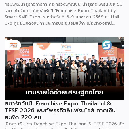
กรมพัฒนาธุรกิจการค้า กระทรวงพาณิชย์ นำธุรกิจแฟรนไชส์ 50
ราย เข้าร่วมงานใหญ่แห่งปี ‘Franchise Expo Thailand by
Smart SME Expo’ ระหว่างวันที่ 6-9 สิงหาคม 2569 ณ Hall
6-8 ศูนย์แสดงสินค้าและการประชุมอิมแพ็ค เมืองทองธานี
พร้อมจัดพิธีมอบรางวัล DBD Thailand Franchise Award
2026 ให้แก่ผู้ประกอบธุรกิจแฟรนไชส์ที่อยู่ในการส่งเสริมสนับสนุน
ของกรมฯ นายพูนพงษ์ นัยนาภากรณ์ อธิบดีกรมพัฒนาธุรกิจ
การค้า กระทรวงพาณิชย์ เปิดเผยภายหลังเป็นประธานเปิดงาน
“งานแฟรนไชส์ เอ็กซ์โป ไทยแลนด์ บาย สมาร์ท เอสเอ็มอี เอ็กซ์
โป (Franchise Expo Thailand by Smart SME Expo)” ซึ่ง
เป็นงานแสดงธุรกิจแฟรนไชส์ชั้นนำที่จัดขึ้นโดย บริษัท พีเอ็มจี
คอร์ปอเรชัน จำกัด เพื่อยกระดับศักยภาพของผู้ประกอบการและ
เจ้าของธุรกิจที่ต้องการขยายกิจการผ่านระบบแฟรนไชส์ […]
สตาร์ทวันนี้! Franchise Expo Thailand &
TESE 2026 พบทัพธุรกิจ&แฟรนไชส์ คาดเงิน
สะพัด 220 ลบ.
เปิดงานวันแรก Franchise Expo Thailand & TESE 2026 จัด