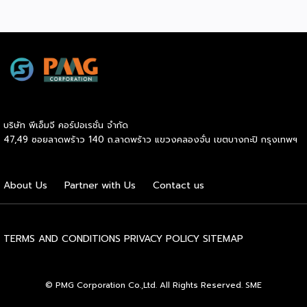
สู่เกณฑ์มาตรฐานคุณภาพการบริหารจัดการธุรกิจแฟรนไชส์
(Franchise Standard) มุ่งเป้าบ่มเพาะศักยภาพผู้ประกอบการราย
ใหม่ พร้อมการันตีคุณภาพมาตรฐานเพื่อสร้างความเชี่ยวชาญและ
ความน่าเชื่อถือในตลาดโลก นายพูนพงษ์ นัยนาภากรณ์ อธิบดี
กรมพัฒนาธุรกิจการค้า กระทรวงพาณิชย์ เปิดเผยภายหลังเป็น
ประธานมอบประกาศนียบัตรแก่ผู้ประกอบการแฟรนไชส์ใน 2
กิจกรรมว่า “ขอแสดงความยินดีกับทุกกิจการที่ได้รับ
ประกาศนียบัตรในวันนี้ (วันพุธที่ 15 กรกฎาคม 2569) โดย
บริษัท พีเอ็มจี คอร์ปอเรชั่น จำกัด
กิจกรรมแรกเป็นการอบรมหลักสูตรการบริหารจัดการธุรกิจแฟรน
47,49 ซอยลาดพร้าว 140 ถ.ลาดพร้าว แขวงคลองจั่น เขตบางกะปิ กรุงเทพฯ
ไชส์ (DBD Franchise Program: DBD-FP) รุ่นที่ 29 ซึ่งเป็น
หลักสูตรระยะยาวที่จัดขึ้นตั้งแต่วันที่ 3 ธันวาคม 2568 – วันที่ 2
เมษายน 2569 รวม 23 วัน โดยได้รับเกียรติจากวิทยากรผู้ทรง
About Us
Partner with Us
Contact us
คุณวุฒิจากภาครัฐ ภาคเอกชน และสถาบันการศึกษา ที่มาร่วมบ่ม
เพาะความรู้เชิงปฏิบัติการให้แก่ผู้ประกอบธุรกิจแฟรนไชส์อย่างเข้ม
ข้นรวม […]
TERMS AND CONDITIONS
PRIVACY POLICY
SITEMAP
© PMG Corporation Co.,Ltd. All Rights Reserved. SME