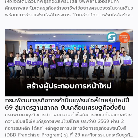
ใหญ่จัดเต็มด้วยทัพธุรกิจ&แฟรนไชส์ ซัพพลายเออร์สินค้า
ศักยภาพและโมเดลธุรกิจสร้างอาชีพไว้อย่างครบวงจรในงานเดียว
พร้อมแนวร่วมแฟรนไชส์โครงการ “ไทยช่วยไทย แฟรนไชส์สร้าง
อาชีพ พลัส” ที่รัฐช่วยจ่ายค่าแฟรนไชส์ 50% มาเสริมทัพในงาน
รวมกว่า 250 บูธ บนพื้นที่ 15,000 ตารางเมตร หวังเป็นทาง
เลือกสร้างรายได้เพิ่มและพยุงเศรษฐกิจไทยให้ฟื้นตัว เสิร์ฟครบ
จบในงานด้วยสินเชื่อ และทำเลทองทั่วประเทศ พร้อมเสวนาให้
ความรู้โดยผู้ทรงคุณวุฒิคับคั่ง และกิจกรรมเจรจาจับคู่ธุรกิจทั้งใน
และต่างประเทศ งานจัดต่อเนื่องระหว่างวันที่ 6-9 สิงหาคมนี้ ที่
ฮอลล์ 6-8 อิมแพ็คเมืองทองธานี คาดเม็ดเงินสะพัดในงานราว
220 ล้านบาท นายพูนพงษ์ นัยนาภากรณ์ อธิบดีกรมพัฒนา
ธุรกิจการค้า กระทรวงพาณิชย์ กล่าวว่า งาน ” Franchise Expo
Thailand & Thailand E-Commerce Selection Expo
(TESE 2026) เป็นเวทีแสดงธุรกิจแฟรนไชส์และโซลูชั่นส์แบบครบ
วงจร […]
กรมพัฒนาธุรกิจการค้าปั้นแฟรนไชส์ไทยรุ่นใหม่ปี
69 สู่มาตรฐานสากล ขับเคลื่อนเศรษฐกิจยั่งยืน
กรมพัฒนาธุรกิจการค้า เผยความสำเร็จในการขับเคลื่อนและสร้าง
ความเข้มแข็งให้แก่ธุรกิจแฟรนไชส์ไทย ประจำปี 2569 ผ่าน 2
กิจกรรมหลัก ได้แก่ หลักสูตรการบริหารจัดการธุรกิจแฟรนไชส์
(DBD Franchise Program) รุ่นที่ 29 และกิจกรรมยกระดับธุรกิจ