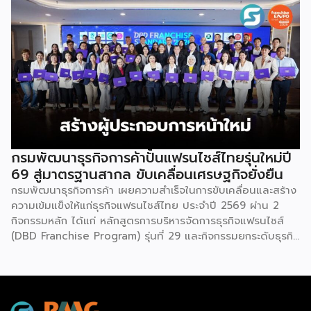
เลือกสร้างรายได้เพิ่มและพยุงเศรษฐกิจไทยให้ฟื้นตัว เสิร์ฟครบ
จบในงานด้วยสินเชื่อ และทำเลทองทั่วประเทศ พร้อมเสวนาให้
ความรู้โดยผู้ทรงคุณวุฒิคับคั่ง และกิจกรรมเจรจาจับคู่ธุรกิจทั้งใน
และต่างประเทศ งานจัดต่อเนื่องระหว่างวันที่ 6-9 สิงหาคมนี้ ที่
ฮอลล์ 6-8 อิมแพ็คเมืองทองธานี คาดเม็ดเงินสะพัดในงานราว
220 ล้านบาท นายพูนพงษ์ นัยนาภากรณ์ อธิบดีกรมพัฒนา
ธุรกิจการค้า กระทรวงพาณิชย์ กล่าวว่า งาน ” Franchise Expo
Thailand & Thailand E-Commerce Selection Expo
(TESE 2026) เป็นเวทีแสดงธุรกิจแฟรนไชส์และโซลูชั่นส์แบบครบ
วงจร […]
กรมพัฒนาธุรกิจการค้าปั้นแฟรนไชส์ไทยรุ่นใหม่ปี
69 สู่มาตรฐานสากล ขับเคลื่อนเศรษฐกิจยั่งยืน
กรมพัฒนาธุรกิจการค้า เผยความสำเร็จในการขับเคลื่อนและสร้าง
ความเข้มแข็งให้แก่ธุรกิจแฟรนไชส์ไทย ประจำปี 2569 ผ่าน 2
กิจกรรมหลัก ได้แก่ หลักสูตรการบริหารจัดการธุรกิจแฟรนไชส์
(DBD Franchise Program) รุ่นที่ 29 และกิจกรรมยกระดับธุรกิจ
สู่เกณฑ์มาตรฐานคุณภาพการบริหารจัดการธุรกิจแฟรนไชส์
(Franchise Standard) มุ่งเป้าบ่มเพาะศักยภาพผู้ประกอบการราย
ใหม่ พร้อมการันตีคุณภาพมาตรฐานเพื่อสร้างความเชี่ยวชาญและ
ความน่าเชื่อถือในตลาดโลก นายพูนพงษ์ นัยนาภากรณ์ อธิบดี