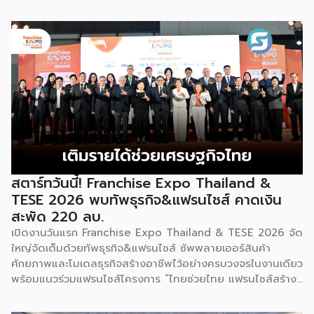
พร้อมจัดพิธีมอบรางวัล DBD Thailand Franchise Award
2026 ให้แก่ผู้ประกอบธุรกิจแฟรนไชส์ที่อยู่ในการส่งเสริมสนับสนุน
ของกรมฯ นายพูนพงษ์ นัยนาภากรณ์ อธิบดีกรมพัฒนาธุรกิจ
การค้า กระทรวงพาณิชย์ เปิดเผยภายหลังเป็นประธานเปิดงาน
“งานแฟรนไชส์ เอ็กซ์โป ไทยแลนด์ บาย สมาร์ท เอสเอ็มอี เอ็กซ์
โป (Franchise Expo Thailand by Smart SME Expo)” ซึ่ง
เป็นงานแสดงธุรกิจแฟรนไชส์ชั้นนำที่จัดขึ้นโดย บริษัท พีเอ็มจี
คอร์ปอเรชัน จำกัด เพื่อยกระดับศักยภาพของผู้ประกอบการและ
เจ้าของธุรกิจที่ต้องการขยายกิจการผ่านระบบแฟรนไชส์ […]
สตาร์ทวันนี้! Franchise Expo Thailand &
TESE 2026 พบทัพธุรกิจ&แฟรนไชส์ คาดเงิน
สะพัด 220 ลบ.
เปิดงานวันแรก Franchise Expo Thailand & TESE 2026 จัด
ใหญ่จัดเต็มด้วยทัพธุรกิจ&แฟรนไชส์ ซัพพลายเออร์สินค้า
ศักยภาพและโมเดลธุรกิจสร้างอาชีพไว้อย่างครบวงจรในงานเดียว
พร้อมแนวร่วมแฟรนไชส์โครงการ “ไทยช่วยไทย แฟรนไชส์สร้าง
อาชีพ พลัส” ที่รัฐช่วยจ่ายค่าแฟรนไชส์ 50% มาเสริมทัพในงาน
รวมกว่า 250 บูธ บนพื้นที่ 15,000 ตารางเมตร หวังเป็นทาง