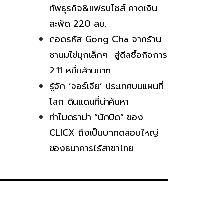
ทัพธุรกิจ&แฟรนไชส์ คาดเงิน
สะพัด 220 ลบ.
ถอดรหัส Gong Cha จากร้าน
ชานมไข่มุกเล็กๆ สู่ดีลซื้อกิจการ
2.11 หมื่นล้านบาท
รู้จัก ‘จอร์เจีย’ ประเทศบนแผนที่
โลก ดินแดนที่น่าค้นหา
ทำไมดราม่า “นักบิด” ของ
CLICX ถึงเป็นบททดสอบใหญ่
ของธนาคารไร้สาขาไทย