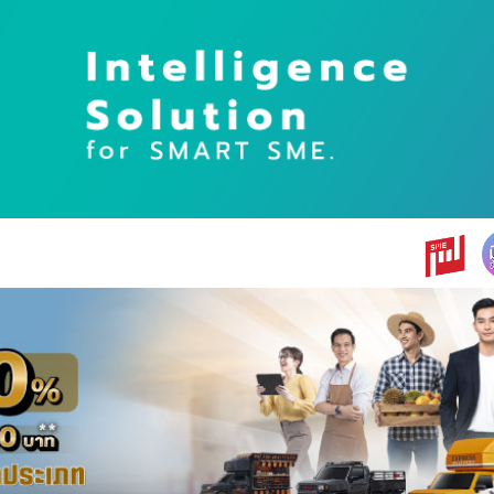
earch
r: