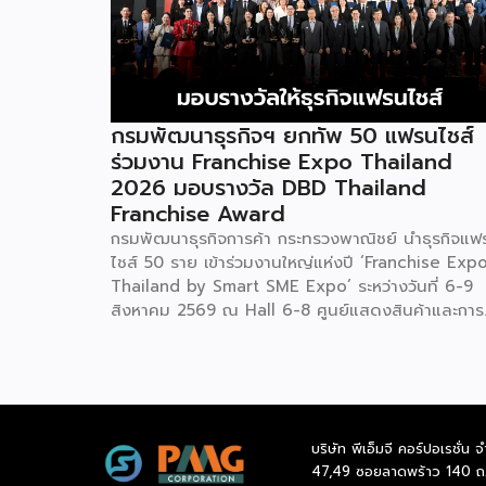
กรมพัฒนาธุรกิจฯ ยกทัพ 50 แฟรนไชส์
ร่วมงาน Franchise Expo Thailand
2026 มอบรางวัล DBD Thailand
Franchise Award
กรมพัฒนาธุรกิจการค้า กระทรวงพาณิชย์ นำธุรกิจแฟ
ไชส์ 50 ราย เข้าร่วมงานใหญ่แห่งปี ‘Franchise Exp
Thailand by Smart SME Expo’ ระหว่างวันที่ 6-9
สิงหาคม 2569 ณ Hall 6-8 ศูนย์แสดงสินค้าและการ
ประชุมอิมแพ็ค เมืองทองธานี พร้อมจัดพิธีมอบรางวัล
DBD Thailand Franchise Award 2026 ให้แก่ผู้ประ
กอบธุรกิจแฟรนไชส์ที่อยู่ในการส่งเสริมสนับสนุนของก
รมฯ นายพูนพงษ์ นัยนาภากรณ์ อธิบดีกรมพัฒนา
ธุรกิจการค้า กระทรวงพาณิชย์ เปิดเผยภายหลังเป็น
บริษัท พีเอ็มจี คอร์ปอเรชั่น จ
ประธานเปิดงาน “งานแฟรนไชส์ เอ็กซ์โป ไทยแลนด์ บ
47,49 ซอยลาดพร้าว 140 ถ
สมาร์ท เอสเอ็มอี เอ็กซ์โป (Franchise Expo Thaila