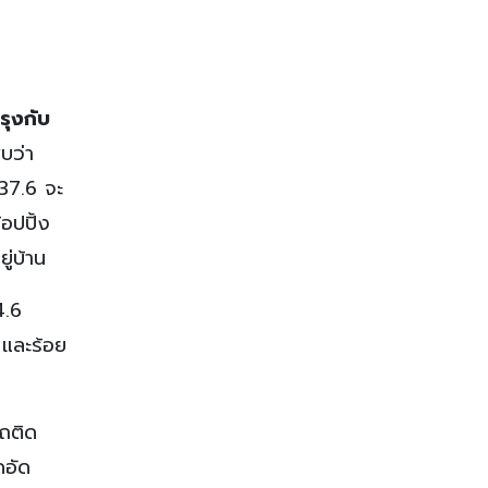
รุงกับ
บว่า
 37.6 จะ
อปปิ้ง
ู่บ้าน
4.6
 และร้อย
ถติด
ดอัด