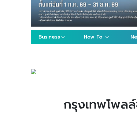
Business
How-To
N
กรุงเทพโพลล์ช