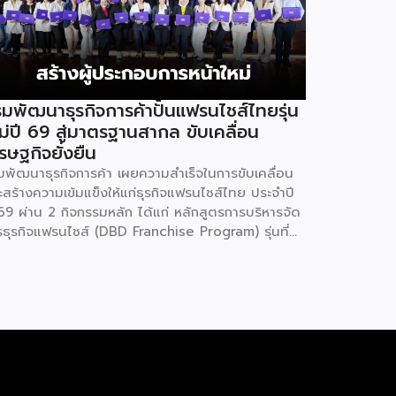
มพัฒนาธุรกิจการค้าปั้นแฟรนไชส์ไทยรุ่น
ม่ปี 69 สู่มาตรฐานสากล ขับเคลื่อน
รษฐกิจยั่งยืน
มพัฒนาธุรกิจการค้า เผยความสำเร็จในการขับเคลื่อน
ะสร้างความเข้มแข็งให้แก่ธุรกิจแฟรนไชส์ไทย ประจำปี
69 ผ่าน 2 กิจกรรมหลัก ได้แก่ หลักสูตรการบริหารจัด
รธุรกิจแฟรนไชส์ (DBD Franchise Program) รุ่นที่
 และกิจกรรมยกระดับธุรกิจสู่เกณฑ์มาตรฐานคุณภาพ
รบริหารจัดการธุรกิจแฟรนไชส์ (Franchise
andard) มุ่งเป้าบ่มเพาะศักยภาพผู้ประกอบการรายใหม่
้อมการันตีคุณภาพมาตรฐานเพื่อสร้างความเชี่ยวชาญ
ะความน่าเชื่อถือในตลาดโลก นายพูนพงษ์ นัยนาภา
ณ์ อธิบดีกรมพัฒนาธุรกิจการค้า กระทรวงพาณิชย์
ิดเผยภายหลังเป็นประธานมอบประกาศนียบัตรแก่ผู้ประ
บการแฟรนไชส์ใน 2 กิจกรรมว่า “ขอแสดงความยินดี