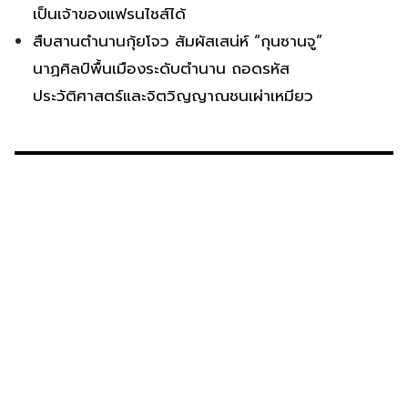
เป็นเจ้าของแฟรนไชส์ได้
สืบสานตำนานกุ้ยโจว สัมผัสเสน่ห์ “กุนซานจู”
นาฏศิลป์พื้นเมืองระดับตำนาน ถอดรหัส
ประวัติศาสตร์และจิตวิญญาณชนเผ่าเหมียว