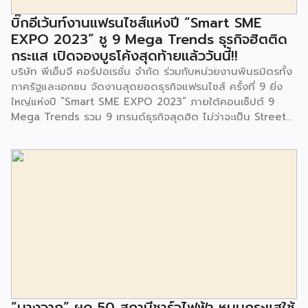
จนประชาชนในชุมชนและพื้นที่ใกล้เคียง รวมถึงคณะครู ผู้ปกครอง
บิ๊กอีเว้นท์งานแฟรนไชส์แห่งปี “Smart SME
และนักเรียนจากศูนย์พัฒนาเด็กเล็กก่อนวัยเรียน ชุมชนเกาะมุสลิม
EXPO 2023” ชู 9 Mega Trends ธุรกิจฮิตติด
ร่วมเป็นเกียรติในพิธีดังกล่าว โครงการกำจัดมูลฝอยด้วยวิธีการ
กระแส เปิดจองบูธโค้งสุดท้ายแล้ววันนี้!!
เผาไหม้ฯ ยังมีกิจกรรมเพื่อสังคมหรือ CSR อื่นๆ อีกมากมาย กับ
บริษัท พีเอ็มจี คอร์ปอเรชั่น จำกัด ร่วมกับหน่วยงานพันธมิตรทั้ง
ชุมชนรอบๆ พื้นที่โครงการอย่างต่อเนื่อง อาทิ การลงพื้นที่
ภาครัฐและเอกชน จัดงานสุดยอดธุรกิจแฟรนไชส์ ครั้งที่ 9 ยิ่ง
ประชาสัมพันธ์ […]
ใหญ่แห่งปี “Smart SME EXPO 2023” ภายใต้คอนเซ็ปต์ 9
Mega Trends รวม 9 เทรนด์ธุรกิจสุดฮิต ไม่ว่าจะเป็น Street
Food Trends, Technology Trends, Customer Service
Trends, Coffee & Beverage Trends, Education Trends,
Health & Wellness Trends, E-Commerce Trends,
Beauty Trends และ Franchise Trends จัดเต็มธุรกิจแฟรน
ไชส์เด่นดังพาเหรดมาให้เลือกลงทุนหลายระดับร่วม 250 บูธ ใน
งบลงทุนเริ่มต้นหลักพัน หลักหมื่น ไปจนถึงหลักล้าน นอกจากนี้
ยังมีกิจกรรมเจรจาจับคู่ธุรกิจทั้งในและต่างประเทศ สินเชื่อ
ดอกเบี้ยต่ำสำหรับเอสเอ็มอีจากสถาบันการเงินชั้นนำมากมาย
พร้อมโซลูชั่นส์ดี […]
“บางจาก” ผุด 50 สถานีชาร์จไฟฟ้า หนุนกระแสใช้