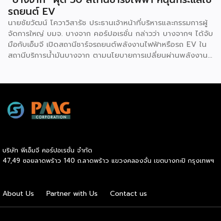
รถยนต์ EV
นายชัยวัฒน์ โควาวิสารัช ประธานเจ้าหน้าที่บริหารและกรรมการผู้
จัดการใหญ่ บมจ. บางจาก คอร์ปอเรชั่น กล่าวว่า บางจากฯ ได้จับ
มือกับเอ็มจี เปิดสถานีชาร์จรถยนต์พลังงานไฟฟ้าหรือรถ EV ใน
สถานีบริการน้ำมันบางจาก ตามนโยบายการเปลี่ยนผ่านพลังงาน
ที่จะนำไทยสู่การใช้พลังงานสะอาด เพื่อคุณภาพชีวิตและสิ่ง
แวดล้อมที่ยั่งยืน .ที่ผ่านมา บางจากฯ ได้ขยายสถานีชาร์จรถ EV
ภายในสถานีบริการน้ำมันบางจากอย่างต่อเนื่องเพื่ออำนวยความ
สะดวกให้ผู้ใช้รถ EV ที่เพิ่มขึ้น สำหรับความร่วมมือครั้งนี้ จะทำให้
สถานีบริการน้ำมันบางจากมีสถานีชาร์จรถ EV ทั้งในกรุงเทพฯ
และต่างจังหวัด ครอบคลุมทั่วประเทศ .โดยความร่วมมือครั้งนี้
เป็นการติดตั้งสถานีชาร์จรถยนต์พลังงานไฟฟ้า เพื่อรองรับการ
เติบโตของตลาดรถยนต์พลังงานไฟฟ้าภายในประเทศ โดยติดตั้ง
บริษัท พีเอ็มจี คอร์ปอเรชั่น จำกัด
สถานีชาร์จรถยนต์ไฟฟ้า “MG Super Charge” ในสถานีบริการ
47,49 ซอยลาดพร้าว 140 ถ.ลาดพร้าว แขวงคลองจั่น เขตบางกะปิ กรุงเทพฯ
น้ำมันบางจาก ครอบคลุมทั้งในเขตกรุงเทพฯ นนทบุรีและ
สมุทรปราการ ซึ่งในระยะเริ่มต้น มีเป้าหมายที่จะติดตั้งทั้งสิ้น 50
แห่งภายในปีนี้ และคาดการณ์ว่าจะเริ่มเปิดให้บริการได้ประมาณ
About Us
Partner with Us
Contact us
เดือนตุลาคมเป็นต้นไป .ด้านนายจาง ไห่โป กรรมการผู้จัดการ
บริษัท เอสเอไอซี มอเตอร์ – ซีพี จำกัด และ บริษัท […]