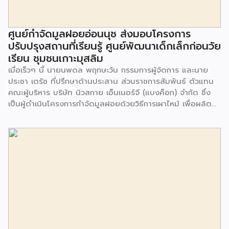
ศูนย์กำจัดมูลฝอยอ่อนนุช ส่งมอบโครงการ
ปรับปรุงสถานที่เรียนรู้ ศูนย์พัฒนาเด็กเล็กก่อนวัย
เรียน ชุมชนเกาะมุสลิม
เมื่อเร็วๆ นี้ นายนพดล พฤกษะวัน กรรมการผู้จัดการ และนาย
ประชา เตรัช ที่ปรึกษาด้านประสาน ส่วนราชการสัมพันธ์ ตัวแทน
คณะผู้บริหาร บริษัท นิวสกาย เอ็นเนอร์จี (แบงค็อก) จํากัด ซึ่ง
เป็นผู้ดำเนินโครงการกำจัดมูลฝอยด้วยวิธีการเผาไหม้ เพื่อผลิต
พลังงานไฟฟ้า ขนาดไม่น้อยกว่า 1,000 ตันต่อวัน ศูนย์กำจัด
มูลฝอยอ่อนนุช เป็นประธานในพิธีส่งมอบโครงการปรับปรุงสถาน
ที่เรียนรู้ ศูนย์พัฒนาเด็กเล็ก ก่อนวัยเรียน ชุมชนเกาะมุสลิม แขวง
ประเวศ เขตประเวศ กรุงเทพมหานคร ทั้งนี้โครงการปรับปรุงสถาน
ที่เรียนรู้ ศูนย์พัฒนาเด็กเล็กก่อนวัยเรียน ชุมชนเกาะมุสลิม ตั้งอยู่
ในซอยอ่อนนุช 86 ดำเนินการขึ้นเพื่อเพิ่มพื้นที่การเรียนรู้เพิ่มเติม
นอกห้องเรียน และใช้เป็นสถานที่จัดกิจกรรมของศูนย์เด็กเล็กฯ
ตลอดจนใช้เป็นพื้นที่จัดกิจกรรมต่างๆ ของชุมชน นอกจากนั้นยัง
มีการมอบตุ๊กตาและของเล่นเพื่อส่งเสริมพัฒนาการเรียนรู้และ
พัฒนาการกล้ามเนื้อมัดเล็กของเด็กด้วย โดยมีผู้แทนจาก
สำนักงานเขตประเวศ ผู้แทนจากศูนย์กำจัดมูลฝอยอ่อนนุช ตลอด