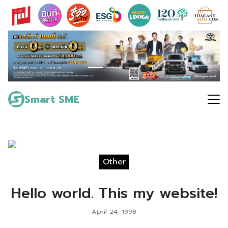
Skip
to
content
Search
for:
Smart SME
Other
Hello world. This my website!
April 24, 1998