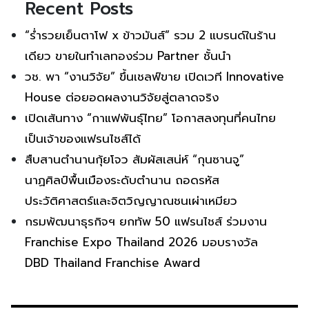
Recent Posts
“ร่ำรวยเย็นตาโฟ x ข้าวมันส์” รวม 2 แบรนด์ในร้าน
เดียว ขายในทำเลทองร่วม Partner ชั้นนำ
วช. พา “งานวิจัย” ขึ้นเชลฟ์ขาย เปิดเวที Innovative
House ต่อยอดผลงานวิจัยสู่ตลาดจริง
เปิดเส้นทาง “กาแฟพันธุ์ไทย” โอกาสลงทุนที่คนไทย
เป็นเจ้าของแฟรนไชส์ได้
สืบสานตำนานกุ้ยโจว สัมผัสเสน่ห์ “กุนซานจู”
นาฏศิลป์พื้นเมืองระดับตำนาน ถอดรหัส
ประวัติศาสตร์และจิตวิญญาณชนเผ่าเหมียว
กรมพัฒนาธุรกิจฯ ยกทัพ 50 แฟรนไชส์ ร่วมงาน
Franchise Expo Thailand 2026 มอบรางวัล
DBD Thailand Franchise Award