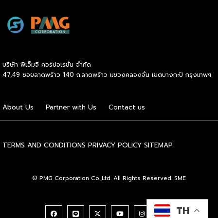
ภายในสถานีบริการน้ำมันบางจากอย่างต่อเนื่องเพื่ออำนวยความ
สะดวกให้ผู้ใช้รถ EV ที่เพิ่มขึ้น สำหรับความร่วมมือครั้งนี้ จะทำให้
สถานีบริการน้ำมันบางจากมีสถานีชาร์จรถ EV ทั้งในกรุงเทพฯ
และต่างจังหวัด ครอบคลุมทั่วประเทศ .โดยความร่วมมือครั้งนี้
เป็นการติดตั้งสถานีชาร์จรถยนต์พลังงานไฟฟ้า เพื่อรองรับการ
เติบโตของตลาดรถยนต์พลังงานไฟฟ้าภายในประเทศ โดยติดตั้ง
บริษัท พีเอ็มจี คอร์ปอเรชั่น จำกัด
สถานีชาร์จรถยนต์ไฟฟ้า “MG Super Charge” ในสถานีบริการ
47,49 ซอยลาดพร้าว 140 ถ.ลาดพร้าว แขวงคลองจั่น เขตบางกะปิ กรุงเทพฯ
น้ำมันบางจาก ครอบคลุมทั้งในเขตกรุงเทพฯ นนทบุรีและ
สมุทรปราการ ซึ่งในระยะเริ่มต้น มีเป้าหมายที่จะติดตั้งทั้งสิ้น 50
แห่งภายในปีนี้ และคาดการณ์ว่าจะเริ่มเปิดให้บริการได้ประมาณ
About Us
Partner with Us
Contact us
เดือนตุลาคมเป็นต้นไป .ด้านนายจาง ไห่โป กรรมการผู้จัดการ
บริษัท เอสเอไอซี มอเตอร์ – ซีพี จำกัด และ บริษัท […]
TERMS AND CONDITIONS
PRIVACY POLICY
SITEMAP
© PMG Corporation Co.,Ltd. All Rights Reserved. SME
TH