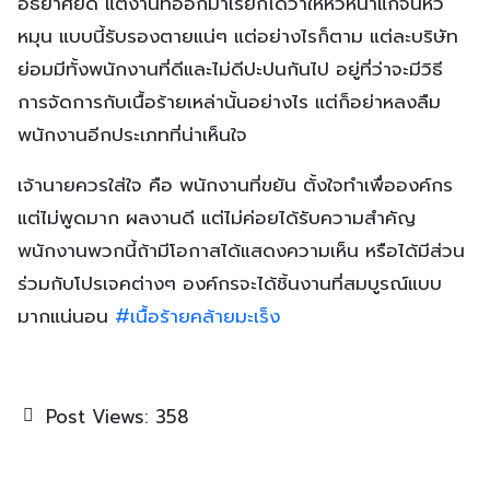
อัธยาศัยดี แต่งานที่ออกมาเรียกได้ว่าให้หัวหน้าแก้จนหัว
หมุน แบบนี้รับรองตายแน่ๆ แต่อย่างไรก็ตาม แต่ละบริษัท
ย่อมมีทั้งพนักงานที่ดีและไม่ดีปะปนกันไป อยู่ที่ว่าจะมีวิธี
การจัดการกับเนื้อร้ายเหล่านั้นอย่างไร แต่ก็อย่าหลงลืม
พนักงานอีกประเภทที่น่าเห็นใจ
เจ้านายควรใส่ใจ คือ พนักงานที่ขยัน ตั้งใจทำเพื่อองค์กร
แต่ไม่พูดมาก ผลงานดี แต่ไม่ค่อยได้รับความสำคัญ
พนักงานพวกนี้ถ้ามีโอกาสได้แสดงความเห็น หรือได้มีส่วน
ร่วมกับโปรเจคต่างๆ องค์กรจะได้ชิ้นงานที่สมบูรณ์แบบ
มากแน่นอน
#
เนื้อร้ายคล้ายมะเร็ง
Post Views:
358