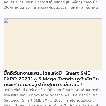
คณะผู้บริหาร บริษัท นิวสกาย เอ็นเนอร์จี (แบงค็อก) จํากัด ซึ่ง
เป็นผู้ดำเนินโครงการกำจัดมูลฝอยด้วยวิธีการเผาไหม้ เพื่อผลิต
พลังงานไฟฟ้า ขนาดไม่น้อยกว่า 1,000 ตันต่อวัน ศูนย์กำจัด
มูลฝอยอ่อนนุช เป็นประธานในพิธีส่งมอบโครงการปรับปรุงสถาน
ที่เรียนรู้ ศูนย์พัฒนาเด็กเล็ก ก่อนวัยเรียน ชุมชนเกาะมุสลิม แขวง
ประเวศ เขตประเวศ กรุงเทพมหานคร ทั้งนี้โครงการปรับปรุงสถาน
ที่เรียนรู้ ศูนย์พัฒนาเด็กเล็กก่อนวัยเรียน ชุมชนเกาะมุสลิม ตั้งอยู่
ในซอยอ่อนนุช 86 ดำเนินการขึ้นเพื่อเพิ่มพื้นที่การเรียนรู้เพิ่มเติม
นอกห้องเรียน และใช้เป็นสถานที่จัดกิจกรรมของศูนย์เด็กเล็กฯ
ตลอดจนใช้เป็นพื้นที่จัดกิจกรรมต่างๆ ของชุมชน นอกจากนั้นยัง
มีการมอบตุ๊กตาและของเล่นเพื่อส่งเสริมพัฒนาการเรียนรู้และ
พัฒนาการกล้ามเนื้อมัดเล็กของเด็กด้วย โดยมีผู้แทนจาก
สำนักงานเขตประเวศ ผู้แทนจากศูนย์กำจัดมูลฝอยอ่อนนุช ตลอด
จนประชาชนในชุมชนและพื้นที่ใกล้เคียง รวมถึงคณะครู ผู้ปกครอง
บิ๊กอีเว้นท์งานแฟรนไชส์แห่งปี “Smart SME
และนักเรียนจากศูนย์พัฒนาเด็กเล็กก่อนวัยเรียน ชุมชนเกาะมุสลิม
EXPO 2023” ชู 9 Mega Trends ธุรกิจฮิตติด
ร่วมเป็นเกียรติในพิธีดังกล่าว โครงการกำจัดมูลฝอยด้วยวิธีการ
กระแส เปิดจองบูธโค้งสุดท้ายแล้ววันนี้!!
เผาไหม้ฯ ยังมีกิจกรรมเพื่อสังคมหรือ CSR อื่นๆ อีกมากมาย กับ
บริษัท พีเอ็มจี คอร์ปอเรชั่น จำกัด ร่วมกับหน่วยงานพันธมิตรทั้ง
ชุมชนรอบๆ พื้นที่โครงการอย่างต่อเนื่อง อาทิ การลงพื้นที่
ภาครัฐและเอกชน จัดงานสุดยอดธุรกิจแฟรนไชส์ ครั้งที่ 9 ยิ่ง
ประชาสัมพันธ์ […]
ใหญ่แห่งปี “Smart SME EXPO 2023” ภายใต้คอนเซ็ปต์ 9
Mega Trends รวม 9 เทรนด์ธุรกิจสุดฮิต ไม่ว่าจะเป็น Street