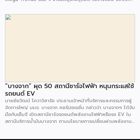
Food Trends, Technology Trends, Customer Service
Trends, Coffee & Beverage Trends, Education Trends,
Health & Wellness Trends, E-Commerce Trends,
Beauty Trends และ Franchise Trends จัดเต็มธุรกิจแฟรน
ไชส์เด่นดังพาเหรดมาให้เลือกลงทุนหลายระดับร่วม 250 บูธ ใน
งบลงทุนเริ่มต้นหลักพัน หลักหมื่น ไปจนถึงหลักล้าน นอกจากนี้
ยังมีกิจกรรมเจรจาจับคู่ธุรกิจทั้งในและต่างประเทศ สินเชื่อ
ดอกเบี้ยต่ำสำหรับเอสเอ็มอีจากสถาบันการเงินชั้นนำมากมาย
พร้อมโซลูชั่นส์ดี […]
“บางจาก” ผุด 50 สถานีชาร์จไฟฟ้า หนุนกระแสใช้
รถยนต์ EV
นายชัยวัฒน์ โควาวิสารัช ประธานเจ้าหน้าที่บริหารและกรรมการผู้
จัดการใหญ่ บมจ. บางจาก คอร์ปอเรชั่น กล่าวว่า บางจากฯ ได้จับ
มือกับเอ็มจี เปิดสถานีชาร์จรถยนต์พลังงานไฟฟ้าหรือรถ EV ใน
สถานีบริการน้ำมันบางจาก ตามนโยบายการเปลี่ยนผ่านพลังงาน
ที่จะนำไทยสู่การใช้พลังงานสะอาด เพื่อคุณภาพชีวิตและสิ่ง
แวดล้อมที่ยั่งยืน .ที่ผ่านมา บางจากฯ ได้ขยายสถานีชาร์จรถ EV