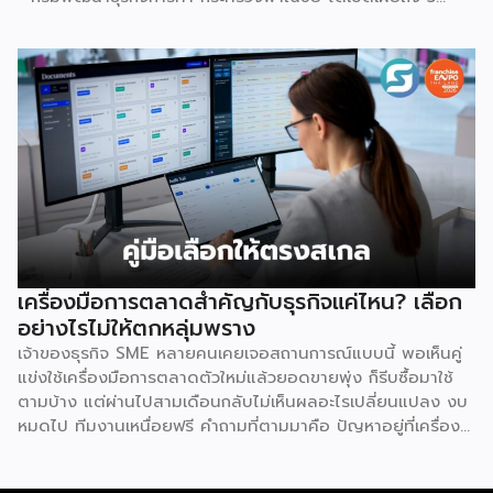
เหตุผลสำคัญที่ชี้ให้เห็นว่า ทำไมระบบแฟรนไชส์จึงเป็นทางเลือก
การลงทุนที่น่าสนใจและช่วยลดอุปสรรคสำหรับผู้เริ่มต้นได้อย่างมี
ประสิทธิภาพ เหตุผลประการแรกคือ การมีโมเดลธุรกิจที่ชัดเจน
และพร้อมนำไปใช้ทันที ซึ่งถือเป็นการลดความเสี่ยงด้านการลงทุน
ได้อย่างดีที่สุด เนื่องจากผู้ลงทุนไม่จำเป็นต้องเสียเวลาลองผิด
ลองถูกเอง ระบบแฟรนไชส์ถูกออกแบบและผ่านการพิสูจน์ความ
สำเร็จมาแล้วโดยเจ้าของแบรนด์ ซึ่งมีการจัดเตรียมอุปกรณ์
โครงสร้างร้านตามมาตรฐาน พร้อมคู่มือการปฏิบัติงานที่ชัดเจน
อีกทั้งยังมีทีมงานคอยช่วยสอนงานทั้งภาคทฤษฎีและปฏิบัติก่อน
เปิดร้านจริง ทำให้ผู้ซื้อแฟรนไชส์สามารถควบคุมคุณภาพของ
สินค้าและบริการให้เป็นไปตามมาตรฐานได้อย่างง่ายดาย เหตุผล
ประการต่อมาคือ แบรนด์มีชื่อเสียงและมีฐานลูกค้าที่แข็งแกร่งอยู่
เครื่องมือการตลาดสำคัญกับธุรกิจแค่ไหน? เลือก
แล้ว การซื้อแฟรนไชส์ทำให้ผู้ลงทุนได้ครอบครองแบรนด์ที่เป็นที่
อย่างไรไม่ให้ตกหลุ่มพราง
รู้จักในตลาด ส่งผลให้มีกลุ่มลูกค้าพร้อมอุดหนุนตั้งแต่วันแรกที่
เจ้าของธุรกิจ SME หลายคนเคยเจอสถานการณ์แบบนี้ พอเห็นคู่
เปิดทำการ นอกจากนี้ เจ้าของแบรนด์ยังทำการตลาด
แข่งใช้เครื่องมือการตลาดตัวใหม่แล้วยอดขายพุ่ง ก็รีบซื้อมาใช้
ประชาสัมพันธ์ และสร้างการรับรู้แบรนด์อย่างต่อเนื่อง ซึ่งช่วยให้
ตามบ้าง แต่ผ่านไปสามเดือนกลับไม่เห็นผลอะไรเปลี่ยนแปลง งบ
ผู้ลงทุนประหยัดงบประมาณด้านการตลาดและสร้างความเชื่อมั่น
หมดไป ทีมงานเหนื่อยฟรี คำถามที่ตามมาคือ ปัญหาอยู่ที่เครื่อง
ให้กับผู้บริโภคได้อย่างรวดเร็ว ประการที่สามคือ การมีที่ปรึกษา
มือ หรืออยู่ที่วิธีใช้กันแน่ คำตอบคือ “ทั้งสองอย่าง” และนี่คือ
คอยดูแลตลอดการทำธุรกิจ สำหรับผู้ที่ไม่เคยทำธุรกิจมาก่อน
สิ่งที่ SME ไทยควรทำความเข้าใจให้ชัดก่อนควักเงินซื้อเครื่องมือ
ความกังวลในการแก้ปัญหาบริหารจัดการมักเป็นเรื่องใหญ่ แต่ใน