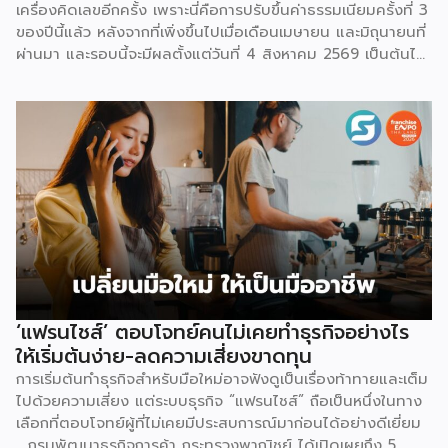
เครื่องคิดเลขอีกครั้ง เพราะนี่คือการปรับขึ้นค่าธรรมเนียมครั้งที่ 3
ของปีนี้แล้ว หลังจากที่เพิ่งขึ้นไปเมื่อเดือนเมษายน และมิถุนายนที่
ผ่านมา และรอบนี้จะมีผลตั้งแต่วันที่ 4 สิงหาคม 2569 เป็นต้นไป
สำหรับการปรับค่าธรรมเนียมการขาย จะแบ่งตามประเภทร้าน
เช่น ร้านที่เป็นแบรนด์ขนาดใหญ่ จะมีเรตสูงสุด 19.26% ในหมวด
แฟชั่น และ FMCG, ร้าน Non-Mall ทั่วไป สูงสุด 17.12% เป็นต้น
โดยตัวเลขเหล่านี้รวม VAT 7% แล้ว และยังไม่นับค่าธรรมเนียม
อื่นที่เก็บซ้อนอยู่ เช่น ค่าธรรมเนียมการชำระเงิน (เริ่มต้น 3.21%)
และค่าธรรมเนียมโครงสร้างพื้นฐาน 1.07 บาทต่อออร์เดอร์
(สำหรับร้านที่มียอดขายเกิน 100 ออร์เดอร์ต่อเดือน) ลอง
คำนวณดู หากเป็นร้าน Non-Mall ขายเสื้อยืดตัวละ 100 บาท ค่า
ส่ง 25 บาท เมื่อหักค่าธรรมเนียมการขาย […]
‘แฟรนไชส์’ ตอบโจทย์คนไม่เคยทำธุรกิจอย่างไร
ให้เริ่มต้นง่าย-ลดความเสี่ยงขาดทุน
การเริ่มต้นทำธุรกิจสำหรับมือใหม่อาจฟังดูเป็นเรื่องท้าทายและเต็ม
ไปด้วยความเสี่ยง แต่ระบบธุรกิจ “แฟรนไชส์” ถือเป็นหนึ่งในทาง
เลือกที่ตอบโจทย์ผู้ที่ไม่เคยมีประสบการณ์มาก่อนได้อย่างดีเยี่ยม
กรมพัฒนาธุรกิจการค้า กระทรวงพาณิชย์ ได้เปิดเผยถึง 5