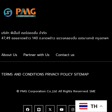
ตัวต่อไป ภาพรวมตลาดโฆษณาดิจิทัลไทยกำลังเปลี่ยนเร็ว
ระบบแฟรนไชส์ เจ้าของแบรนด์จะทำหน้าที่เป็นพี่เลี้ยงและที่ปรึกษา
รายงาน Thailand Digital Advertising ของ KANTAR และ
ทางธุรกิจอย่างใกล้ชิดตลอดระยะเวลาสัญญา คอยให้คำแนะนำ
DAAT ชี้ว่าผู้เชี่ยวชาญแนะนำให้ธุรกิจจัดสรรงบประมาณราว 30%
และร่วมแก้ปัญหาต่างๆ ทำให้ผู้ลงทุนมั่นใจได้ว่าจะไม่ได้เดินอยู่บน
ไว้สำหรับการสร้างแบรนด์ (Brand Building) ในระยะยาว แทนที่
เส้นทางธุรกิจเพียงลำพัง เหตุผลประการที่สี่คือ โอกาสเติบโต
จะทุ่มทุกบาททุกสตางค์ไปกับแคมเปญเน้นยอดขายระยะสั้นเพียง
และระยะเวลาคืนทุนที่รวดเร็ว เนื่องจากเจ้าของแบรนด์จะช่วยดูแล
อย่างเดียว เพราะในภาวะเศรษฐกิจที่ไม่แน่นอน แบรนด์ที่อยู่ใน
ให้คำปรึกษาด้านการบริหารการเงิน การประมาณการรายรับ-ราย
บริษัท พีเอ็มจี คอร์ปอเรชั่น จำกัด
Top of Mind ของผู้บริโภคจะเป็นฝ่ายได้เปรียบเมื่อสถานการณ์
จ่าย ตลอดจนการจัดการสต๊อกสินค้าอย่างเป็นระบบ ช่วยให้ระบบ
47,49 ซอยลาดพร้าว 140 ถ.ลาดพร้าว แขวงคลองจั่น เขตบางกะปิ กรุงเทพฯ
กลับมาคึกคักอีกครั้ง นี่คือจุดที่เครื่องมือการตลาดเข้ามามี
การเงินของร้านมีสภาพคล่องที่ดี เพิ่มโอกาสในการคืนทุนได้เร็ว
บทบาท มันคือ “ตัวช่วยขยายผล” ของกลยุทธ์ที่ธุรกิจวางไว้ ไม่ว่า
ขึ้น และเปิดโอกาสให้ผู้ประกอบการสามารถขยายสาขาเพื่อเติบโต
จะเป็นการเก็บข้อมูลลูกค้า การวัดผล ROI หรือการทำ Ad
ในแวดวงธุรกิจต่อไปได้ไม่ยาก และเหตุผลประการสุดท้ายคือ
About Us
Partner with Us
Contact us
Optimization ด้วย AI แต่ต้องย้ำว่าเครื่องมือทำหน้าที่ “รับใช้
การเข้าถึงแหล่งเงินทุนได้ง่ายกว่าธุรกิจทั่วไป สถาบันการเงินส่วน
กลยุทธ์” […]
ใหญ่ให้ความไว้วางใจและอนุมัติสินเชื่อแก่ผู้ขอซื้อแฟรนไชส์ที่เป็น
แบรนด์มาตรฐานมีชื่อเสียง […]
TERMS AND CONDITIONS
PRIVACY POLICY
SITEMAP
© PMG Corporation Co.,Ltd. All Rights Reserved. SME
TH