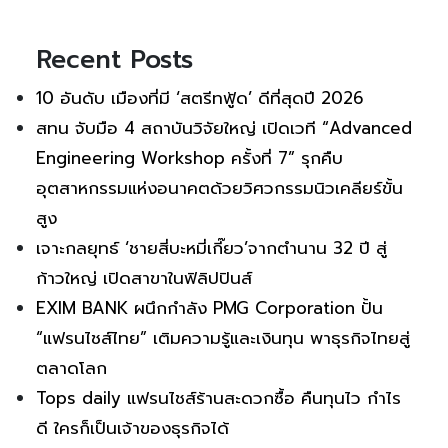
Recent Posts
10 อันดับ เมืองที่มี ‘สตรีทฟู้ด’ ดีที่สุดปี 2026
สทน จับมือ 4 สถาบันวิจัยใหญ่ เปิดเวที “Advanced
Engineering Workshop ครั้งที่ 7” รุกคืบ
อุตสาหกรรมแห่งอนาคตด้วยวิศวกรรมนิวเคลียร์ขั้น
สูง
เจาะกลยุทธ์ ‘ชายสี่บะหมี่เกี๊ยว’จากตำนาน 32 ปี สู่
ก้าวใหญ่ เปิดสาขาในฟิลิปปินส์
EXIM BANK ผนึกกำลัง PMG Corporation ปั้น
“แฟรนไชส์ไทย” เติมความรู้และเงินทุน พาธุรกิจไทยสู่
ตลาดโลก
Tops daily แฟรนไชส์ร้านสะดวกซื้อ คืนทุนไว กำไร
ดี ใครก็เป็นเจ้าของธุรกิจได้