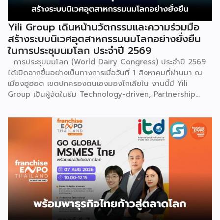
ระบำลู่เซิงอันเป็นเอกลักษณ์ เพื่อรำลึกถึงความกล้าหาญและหยาด
เหงื่อแรงกายของบรรพบุรุษ โดยทุกท่วงท่าการกลิ้งตัวคือการ
Yili Group เดินหน้านวัตกรรมและความร่วมมือ
คารวะต่อบรรพชน และทุกการกระโดดสะท้อนถึงจิตวิญญาณอัน
สร้างระบบนิเวศอุตสาหกรรมนมโลกอย่างยั่งยืน
แรงกล้าของชนเผ่าเหมียว กุนซานจูถือเป็นหนึ่งในศิลปะการ
ในการประชุมนมโลก ประจำปี 2569
เต้นรำที่ปราบเซียนและท้าทายที่สุดของชนเผ่าเหมียว ผู้แสดงจะ
การประชุมนมโลก (World Dairy Congress) ประจำปี 2569
สวมเสื้อนอกสีขาวปักลายอันประณีต และสวมหมวกขนไก่ฟ้า
ได้เปิดฉากขึ้นอย่างเป็นทางการเมื่อวันที่ 1 สิงหาคมที่ผ่านมา ณ
พร้อมบรรเลงลู่เซิงแบบ 6 ท่อ จุดที่ท้าทายที่สุดคือเสียงเพลงจะ
เมืองฮูฮอต เขตปกครองตนเองมองโกเลียใน งานนี้มี Yili
ต้องพลิ้วไหวอย่างต่อเนื่อง นักเต้นจึงต้องเป่าลู่เซิงอย่าง
Group เป็นผู้จัดในธีม Technology-driven, Partnership
สม่ำเสมอโดยไม่สะดุด แม้ในยามที่ต้องโลดโผนด้วยท่วงท่าที่ยาก
Oriented, Co-building a Sustainable Global Dairy
และซับซ้อนก็ตาม ในระหว่างการแสดง นักเต้นจะกลิ้งและหมุนตัว
Ecosystem (ขับเคลื่อนด้วยเทคโนโลยี มุ่งกระชับความร่วมมือ
ผ่านชามใส่น้ำที่วางเรียงเอาไว้ โดยต้องทรงตัวด้วยความแม่นยำ
สร้างระบบนิเวศอุตสาหกรรมนมโลกอย่างยั่งยืน) ถือเป็นเวทีระดับ
อย่างน่าอัศจรรย์ พร้อมรังสรรค์ลีลาท่ารำอันตื่นตาตื่นใจ ไม่ว่าจะ
โลกที่รวบรวมผู้นำจากสมาคมการค้านานาชาติ นักวิชาการ และผู้
เป็นท่านางแอ่นบิน พีระมิดมนุษย์ หรือท่ามังกรพลิกกาย การ
บริหารระดับสูงตลอดห่วงโซ่คุณค่าของอุตสาหกรรมนมทั่วโลก
ผสานท่วงทำนอง การเคลื่อนไหว ลมหายใจ และพละกำลังเข้าด้วย
ฮูฮอตขึ้นแท่นเมืองหลวงแห่งอุตสาหกรรมนมโลกอย่างเป็น
กันอย่างสมบูรณ์แบบนี้เอง ที่หล่อหลอมให้เกิดเป็นสุนทรียศาสตร์
ทางการ ในพิธีเปิดการประชุม สหพันธ์วิทยาศาสตร์และ
อันเป็นเอกลักษณ์ของศิลปะโบราณชนิดนี้ นับตั้งแต่คริสต์
เทคโนโลยีการอาหารนานาชาติ (IUFoST) ได้มอบป้ายประกาศ
ทศวรรษ 1990 เป็นต้นมา กุนซานจูได้รับการยอมรับอย่างกว้าง
เกียรติคุณและรางวัลที่ระลึก เพื่อรับรองให้เมืองฮูฮอตดำรง
ขวางทั้งในและต่างประเทศ […]
ตำแหน่ง World Dairy Capital หรือเมืองหลวงแห่ง
อุตสาหกรรมนมโลก อย่างเป็นทางการ ดร.ภาวิณี ชินะโชติ