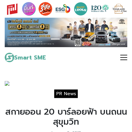
Skip
to
content
Search
for:
Smart SME
PR News
สกายออน 20 บาร์ลอยฟ้า บนถนน
สุขุมวิท