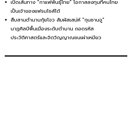
เปิดเส้นทาง “กาแฟพันธุ์ไทย” โอกาสลงทุนที่คนไทย
เป็นเจ้าของแฟรนไชส์ได้
สืบสานตำนานกุ้ยโจว สัมผัสเสน่ห์ “กุนซานจู”
นาฏศิลป์พื้นเมืองระดับตำนาน ถอดรหัส
ประวัติศาสตร์และจิตวิญญาณชนเผ่าเหมียว