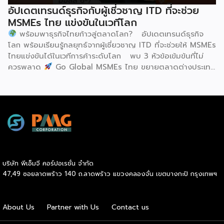
ประธานบริหาร IUFoST กล่าวในพิธีเปิดว่า การมอบตำแหน่งดัง
อัปเดตเทรนด์ธุรกิจกับผู้เชี่วชาญ ITD ที่จะช่วย
กล่าวถือเป็นสัญญาณแห่งความสำเร็จที่สะท้อนความมุ่งมั่นทุ่มเท
MSMEs ไทย แข่งขันในเวทีโลก
ของเมืองฮูฮอตในการยกระดับอุตสาหกรรมนม พร้อมกล่าวเสริม
พร้อมพาธุรกิจไทยก้าวสู่ตลาดโลก? อัปเดตเทรนด์ธุรกิจ
ว่า รางวัลอันทรงเกียรตินี้ยังมุ่งหวังให้เป็นแรงขับเคลื่อนแก่
โลก พร้อมเรียนรู้กลยุทธ์จากผู้เชี่ยวชาญ ITD ที่จะช่วยให้ MSMEs
องค์กรระดับแถวหน้าอย่าง Yili Group […]
ไทยแข่งขันได้ในเวทีการค้าระดับโลก พบ 3 หัวข้อเข้มข้นที่ไม่
ควรพลาด
Go Global MSMEs ไทย ขยายตลาดต่างประเทศ
อย่างมั่นใจ
Green & ESG ปรับธุรกิจให้พร้อมรับกติกาการ
ค้าใหม่ สร้างความได้เปรียบในการแข่งขัน Cross Border E-
Commerce เปิดตลาดจีน ติดอาวุธ SMEs ไทย สู่ผู้บริโภค
ออนไลน์ ครบทั้งความรู้ เทรนด์ และโอกาสใหม่สำหรับเจ้าของ
ธุรกิจ ผู้ประกอบการ และผู้ที่กำลังวางแผนขยายตลาด
7
สิงหาคม 2569 | 10.00 – 12.15 น.
Franchise […]
บริษัท พีเอ็มจี คอร์ปอเรชั่น จำกัด
47,49 ซอยลาดพร้าว 140 ถ.ลาดพร้าว แขวงคลองจั่น เขตบางกะปิ กรุงเทพฯ
About Us
Partner with Us
Contact us