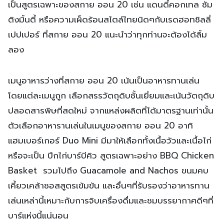
เป็นสูตรเฉพาะของสกาย ออน 20 เช่น แดนดี้คอกเทล ซัม
ติงมิ้นตี้ หรือความเผ็ดร้อนสไตล์ไทยนิดๆกับเรดฮอทชิลลี่
เปปเปอร์ ที่สกาย ออน 20 แนะนำว่าทุกท่านจะต้องได้ลิ้ม
ลอง
เมนูอาหารว่างที่สกาย ออน 20 เน้นเป็นอาหารทานเล่น
โดยแต่ละเมนูถูก เลือกสรรวัตถุดิบชั้นเยี่ยมและเน้นวัตถุดิบ
ปลอดสารพิษที่สดใหม่ จากแหล่งผลิตที่ได้มาตรฐานเท่านั้น
ตัวเลือกอาหารานเล่นในเมนูของสกาย ออน 20 อาทิ
แฮมเบอร์เกอร์ Duo Mini มีมาให้เลือกทั้งเนื้อวัวและเนื้อไก่
หรือจะเป็น ปีกไก่บาร์บีคิว สูตรเฉพาะอย่าง BBQ Chicken
Basket รวมไปถึง Guacamole and Nachos ขนมคบ
เคี้ยวเคล้าซอสสูตรเข้มข้น และอื่นๆที่รับรองว่าอาหารทาน
เล่นเหล่านี้เหมาะกับการจิบเครื่องดื่มและชมบรรยากาศดีๆที่
บาร์แห่งนี้แน่นอน