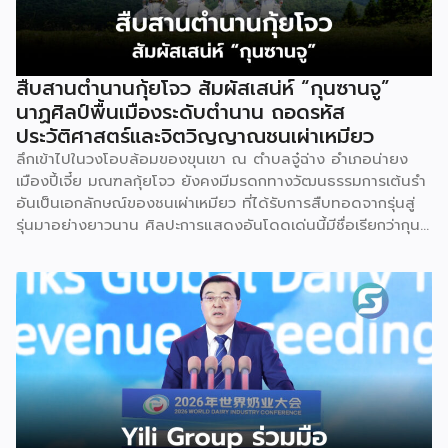
สืบสานตำนานกุ้ยโจว สัมผัสเสน่ห์ “กุนซานจู”
นาฏศิลป์พื้นเมืองระดับตำนาน ถอดรหัส
ประวัติศาสตร์และจิตวิญญาณชนเผ่าเหมียว
ลึกเข้าไปในวงโอบล้อมของขุนเขา ณ ตำบลจู๋ฉ่าง อำเภอน่ายง
เมืองปี้เจี๋ย มณฑลกุ้ยโจว ยังคงมีมรดกทางวัฒนธรรมการเต้นรำ
อันเป็นเอกลักษณ์ของชนเผ่าเหมียว ที่ได้รับการสืบทอดจากรุ่นสู่
รุ่นมาอย่างยาวนาน ศิลปะการแสดงอันโดดเด่นนี้มีชื่อเรียกว่ากุน
ซานจู (Gunshanzhu) หรือเจ้าของฉายา “ไข่มุกแห่งที่ราบสูงกุ้ย
โจว” ซึ่งทรงคุณค่าเป็นยิ่งกว่าการแสดง เพราะทำหน้าที่จดบันทึก
ประวัติศาสตร์การอพยพย้ายถิ่นฐาน สะท้อนภูมิปัญญาทาง
วัฒนธรรมอันรุ่มรวย และตอกย้ำจิตวิญญาณอันแข็งแกร่งของ
ชนเผ่าเหมียวไว้ได้อย่างงดงาม ตำนานเล่าว่า ยามอพยพย้าย
ถิ่นฐานในอดีตกาล เส้นทางของชาวเหมียวต้องเผชิญกับเทือกเขา
สูงชันและพงหนามรกร้าง เพื่อเปิดทางให้เพื่อนพ้องเดินทางผ่าน
พงไพร เหล่าผู้กล้าหาญจึงใช้ร่างกายของตนกลิ้งทับพงหนาม
อย่างไม่เกรงกลัวเพื่อถางทางให้คนในเผ่า ด้วยเหตุนี้ คนรุ่นหลังจึง
ได้จำลองท่วงท่าการกลิ้งตัวดังกล่าวมาต่อยอดและรังสรรค์เป็น