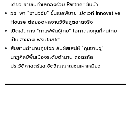
เดียว ขายในทำเลทองร่วม Partner ชั้นนำ
วช. พา “งานวิจัย” ขึ้นเชลฟ์ขาย เปิดเวที Innovative
House ต่อยอดผลงานวิจัยสู่ตลาดจริง
เปิดเส้นทาง “กาแฟพันธุ์ไทย” โอกาสลงทุนที่คนไทย
เป็นเจ้าของแฟรนไชส์ได้
สืบสานตำนานกุ้ยโจว สัมผัสเสน่ห์ “กุนซานจู”
นาฏศิลป์พื้นเมืองระดับตำนาน ถอดรหัส
ประวัติศาสตร์และจิตวิญญาณชนเผ่าเหมียว