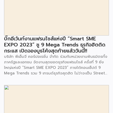
ในซอยอ่อนนุช 86 ดำเนินการขึ้นเพื่อเพิ่มพื้นที่การเรียนรู้เพิ่มเติม
นอกห้องเรียน และใช้เป็นสถานที่จัดกิจกรรมของศูนย์เด็กเล็กฯ
ตลอดจนใช้เป็นพื้นที่จัดกิจกรรมต่างๆ ของชุมชน นอกจากนั้นยัง
มีการมอบตุ๊กตาและของเล่นเพื่อส่งเสริมพัฒนาการเรียนรู้และ
พัฒนาการกล้ามเนื้อมัดเล็กของเด็กด้วย โดยมีผู้แทนจาก
สำนักงานเขตประเวศ ผู้แทนจากศูนย์กำจัดมูลฝอยอ่อนนุช ตลอด
จนประชาชนในชุมชนและพื้นที่ใกล้เคียง รวมถึงคณะครู ผู้ปกครอง
บิ๊กอีเว้นท์งานแฟรนไชส์แห่งปี “Smart SME
และนักเรียนจากศูนย์พัฒนาเด็กเล็กก่อนวัยเรียน ชุมชนเกาะมุสลิม
EXPO 2023” ชู 9 Mega Trends ธุรกิจฮิตติด
ร่วมเป็นเกียรติในพิธีดังกล่าว โครงการกำจัดมูลฝอยด้วยวิธีการ
กระแส เปิดจองบูธโค้งสุดท้ายแล้ววันนี้!!
เผาไหม้ฯ ยังมีกิจกรรมเพื่อสังคมหรือ CSR อื่นๆ อีกมากมาย กับ
บริษัท พีเอ็มจี คอร์ปอเรชั่น จำกัด ร่วมกับหน่วยงานพันธมิตรทั้ง
ชุมชนรอบๆ พื้นที่โครงการอย่างต่อเนื่อง อาทิ การลงพื้นที่
ภาครัฐและเอกชน จัดงานสุดยอดธุรกิจแฟรนไชส์ ครั้งที่ 9 ยิ่ง
ประชาสัมพันธ์ […]
ใหญ่แห่งปี “Smart SME EXPO 2023” ภายใต้คอนเซ็ปต์ 9
Mega Trends รวม 9 เทรนด์ธุรกิจสุดฮิต ไม่ว่าจะเป็น Street
Food Trends, Technology Trends, Customer Service
Trends, Coffee & Beverage Trends, Education Trends,
Health & Wellness Trends, E-Commerce Trends,
Beauty Trends และ Franchise Trends จัดเต็มธุรกิจแฟรน
ไชส์เด่นดังพาเหรดมาให้เลือกลงทุนหลายระดับร่วม 250 บูธ ใน
งบลงทุนเริ่มต้นหลักพัน หลักหมื่น ไปจนถึงหลักล้าน นอกจากนี้
ยังมีกิจกรรมเจรจาจับคู่ธุรกิจทั้งในและต่างประเทศ สินเชื่อ