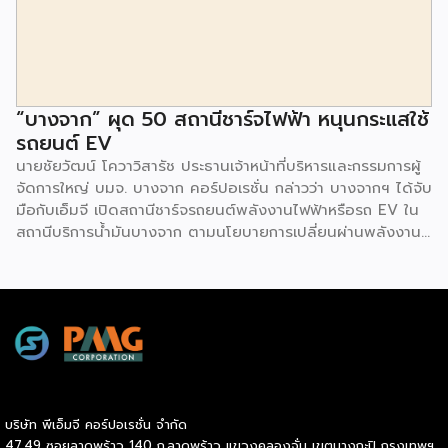
ดอกเบี้ยต่ำสำหรับเอสเอ็มอีจากสถาบันการเงินชั้นนำมากมาย
พร้อมโซลูชั่นส์ดี […]
“บางจาก” ผุด 50 สถานีชาร์จไฟฟ้า หนุนกระแสใช้
รถยนต์ EV
นายชัยวัฒน์ โควาวิสารัช ประธานเจ้าหน้าที่บริหารและกรรมการผู้
จัดการใหญ่ บมจ. บางจาก คอร์ปอเรชั่น กล่าวว่า บางจากฯ ได้จับ
มือกับเอ็มจี เปิดสถานีชาร์จรถยนต์พลังงานไฟฟ้าหรือรถ EV ใน
สถานีบริการน้ำมันบางจาก ตามนโยบายการเปลี่ยนผ่านพลังงาน
ที่จะนำไทยสู่การใช้พลังงานสะอาด เพื่อคุณภาพชีวิตและสิ่ง
แวดล้อมที่ยั่งยืน .ที่ผ่านมา บางจากฯ ได้ขยายสถานีชาร์จรถ EV
ภายในสถานีบริการน้ำมันบางจากอย่างต่อเนื่องเพื่ออำนวยความ
สะดวกให้ผู้ใช้รถ EV ที่เพิ่มขึ้น สำหรับความร่วมมือครั้งนี้ จะทำให้
สถานีบริการน้ำมันบางจากมีสถานีชาร์จรถ EV ทั้งในกรุงเทพฯ
และต่างจังหวัด ครอบคลุมทั่วประเทศ .โดยความร่วมมือครั้งนี้
เป็นการติดตั้งสถานีชาร์จรถยนต์พลังงานไฟฟ้า เพื่อรองรับการ
เติบโตของตลาดรถยนต์พลังงานไฟฟ้าภายในประเทศ โดยติดตั้ง
บริษัท พีเอ็มจี คอร์ปอเรชั่น จำกัด
สถานีชาร์จรถยนต์ไฟฟ้า “MG Super Charge” ในสถานีบริการ
47,49 ซอยลาดพร้าว 140 ถ.ลาดพร้าว แขวงคลองจั่น เขตบางกะปิ กรุงเทพฯ