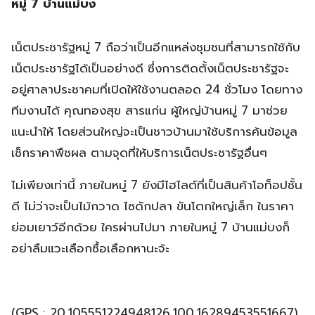
หมู่ 7 บ้านแม่บง
เน็ตประชารัฐหมู่ 7 ถือว่าเป็นอีกแหล่งชุมชนที่สามารถใช้กับ
เน็ตประชารัฐได้เป็นอย่างดี ซึ่งการติดตั้งเน็ตประชารัฐจะ
อยู่ศาลาประชาคมที่เปิดให้ใช้งานตลอด 24 ชั่วโมง โดยทาง
ทีมงานได้ คุณทองสุข สารแก่น ผู้ใหญ่บ้านหมู่ 7 มาช่วย
แนะนำให้ โดยส่วนใหญ่จะเป็นชาวบ้านมาใช้บริการค้นข้อมูล
เช็กราคาพืชผล ตามจุดที่ให้บริการเน็ตประชารัฐอื่นๆ
ไม่เพียงเท่านี้ ภายในหมู่ 7 ยังมีไฮไลต์ที่เป็นสินค้าโอท็อปชั้น
ดี ไม่ว่าจะเป็นไม้กวาด ไซดักปลา ขันโตกใหญ่เล็ก ในราคา
ย่อมเยาว์อีกด้วย ใครผ่านไปมา ภายในหมู่ 7 บ้านแม่บงก็
อย่าลืมแวะเลือกซื้อเลือกหานะจ้ะ
(GPS : 20.105551224948126,100.16289453551667)