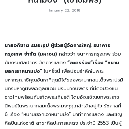
January 22, 2018
นายอภิชาต รมยะรูป ผู้ช่วยผู้จัดการใหญ่ ธนาคาร
กรุงเทพ จำกัด (มหาชน)
กล่าวว่า ธนาคารกรุงเทพ ร่วม
กับกรมศิลปากร จัดการแสดง
“ละครร้อง”เรื่อง “หนาม
ยอกเอาหนามบ่ง”
ในครั้งนี้ เพื่อน้อมรำลึกในพระ
มหากรุณาธิคุณอันหาที่สุดมิได้ของพระบาทสมเด็จพระปรมิ
นทรมหาภูมิพลอดุลยเดช บรมนาถบพิตร ที่มีต่อปวงชน
ชาวไทยพร้อมกับเทิดพระเกียรติ โดยอัญเชิญบทพระราช
นิพนธ์ในพระบาทสมเด็จพระมงกุฎเกล้าเจ้าอยู่หัว รัชกาลที่
6 เรื่อง “หนามยอกเอาหนามบ่ง” มาทำการแสดง และเชิญ
ศิลปินแห่งชาติ สาขาศิลปะการแสดง ประจำปี 2553 เป็นผู้