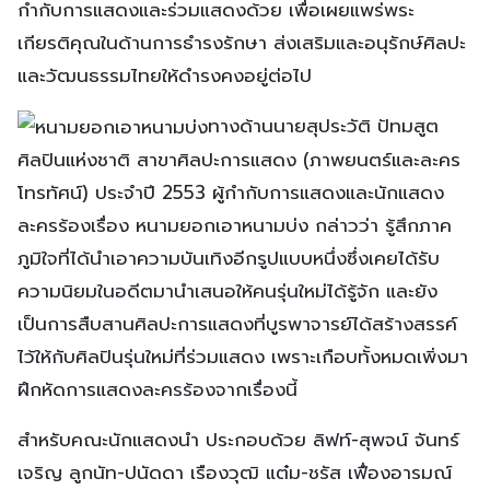
กำกับการแสดงและร่วมแสดงด้วย เพื่อเผยแพร่พระ
เกียรติคุณในด้านการธำรงรักษา ส่งเสริมและอนุรักษ์ศิลปะ
และวัฒนธรรมไทยให้ดำรงคงอยู่ต่อไป
ทางด้านนายสุประวัติ ปัทมสูต
ศิลปินแห่งชาติ สาขาศิลปะการแสดง (ภาพยนตร์และละคร
โทรทัศน์) ประจำปี 2553 ผู้กำกับการแสดงและนักแสดง
ละครร้องเรื่อง หนามยอกเอาหนามบ่ง กล่าวว่า รู้สึกภาค
ภูมิใจที่ได้นำเอาความบันเทิงอีกรูปแบบหนึ่งซึ่งเคยได้รับ
ความนิยมในอดีตมานำเสนอให้คนรุ่นใหม่ได้รู้จัก และยัง
เป็นการสืบสานศิลปะการแสดงที่บูรพาจารย์ได้สร้างสรรค์
ไว้ให้กับศิลปินรุ่นใหม่ที่ร่วมแสดง เพราะเกือบทั้งหมดเพิ่งมา
ฝึกหัดการแสดงละครร้องจากเรื่องนี้
สำหรับคณะนักแสดงนำ ประกอบด้วย ลิฟท์-สุพจน์ จันทร์
เจริญ ลูกนัท-ปนัดดา เรืองวุฒิ แต๋ม-ชรัส เฟื่องอารมณ์