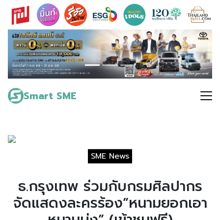
Skip
to
content
Search
for:
Smart SME
SME News
ธ.กรุงเทพ ร่วมกับกรมศิลปากร
จัดแสดงละครร้อง”หนามยอกเอา
หนามบ่ง” (เข้าชมฟรี)