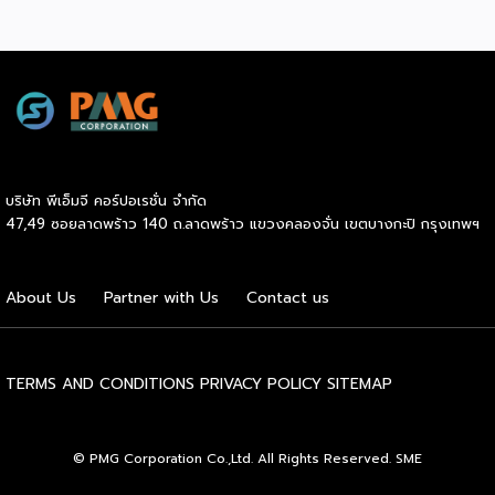
นวัตกรรมเพื่อคุณภาพชีวิตแห่งอนาคต ที่พร้อมใจจัดโปรโมชั่นพิ
เศษช่วงกลางปีเต็มพื้นที่รวมกว่า 300 บูธ เต็มอิ่มกับเสวนาให้
ความรู้โดยวิทยากรผู้ทรงคุณวุฒิจากเมืองไทยและต่างประเทศ
ตลอดทั้งสามวัน เปิดประสบการณ์กับกิจกรรมสร้างสีสันครบรส
พร้อมเวทีเจรจาจับคู่ธุรกิจทั้งในและต่างประเทศ งานจัดต่อเนื่อง
ตั้งแต่วันนี้ถึง 27 มิถุนายน 2569 ณ ฮอลล์ 101, 102 ไบเทค
บางนา หวังยกระดับธุรกิจสุขภาพและเวลเนสไทยผงาดในเวทีโลก
คาดเม็ดเงินสะพัดในงานกว่า 500 ล้านบาท ดร.อรรชกา สีบุญ
บริษัท พีเอ็มจี คอร์ปอเรชั่น จำกัด
เรือง อดีตรัฐมนตรีว่าการกระทรวงวิทยาศาสตร์และเทคโนโลยี
47,49 ซอยลาดพร้าว 140 ถ.ลาดพร้าว แขวงคลองจั่น เขตบางกะปิ กรุงเทพฯ
อดีตรัฐมนตรีว่าการกระทรวงอุตสาหกรรม กรรมการสำนักงานส่ง
เสริมการจัดประชุมและนิทรรศการ (TCEB) และกรรมการ
สำนักงานส่งเสริมเศรษฐกิจสร้างสรรค์ (CEA) กล่าวว่า
About Us
Partner with Us
Contact us
“ประเทศไทยมีฐานแข็งแกร่งในเรื่องอุตสาหกรรมการแพทย์และสุข
ภาวะติดอันดับต้นๆ ในระดับโลก รัฐบาลจึงได้กำหนดให้สุขภาวะ
และการแพทย์เป็นหนึ่งในอุตสาหกรรมเป้าหมายและยุทธศาสตร์ ใน
การขับเคลื่อนเศรษฐกิจมูลค่าสูงของประเทศ ผมมั่นใจว่างาน […]
TERMS AND CONDITIONS
PRIVACY POLICY
SITEMAP
© PMG Corporation Co.,Ltd. All Rights Reserved. SME