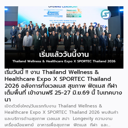
ทั้งเงินอุดหนุน พื้นที่ค้าขาย แหล่งเงินทุน และการเชื่อมโยงตลาด
ดิจิทัล เพื่อสร้างอาชีพ เพิ่มรายได้ และเสริมความเข้มแข็งให้
เศรษฐกิจฐานราก นางศุภจี สุธรรมพันธุ์ รองนายกรัฐมนตรีและ
รัฐมนตรีว่าการกระทรวงพาณิชย์ เป็นประธานเปิดโครงการ “ไทย
ช่วยไทย แฟรนไชส์สร้างอาชีพ พลัส” ณ ห้องบุรฉัตรไชยากร
สำนักงานปลัดกระทรวงพาณิชย์ โดยมีนายนภินทร ศรีสรรพางค์
รัฐมนตรีประจำสำนักนายกรัฐมนตรี ผู้กำกับดูแลสำนักงานส่ง
เสริมวิสาหกิจขนาดกลางและขนาดย่อม (สสว.) พร้อมผู้บริหาร
หน่วยงานภาครัฐ ภาคเอกชน และผู้ประกอบธุรกิจแฟรนไชส์เข้า
ร่วม นางศุภจี กล่าวว่า โครงการนี้เกิดจากความร่วมมือระหว่าง
กระทรวงพาณิชย์ และ สสว. ภายใต้นโยบายของรัฐบาลที่มุ่งดูแล
เริ่มวันนี้ !! งาน Thailand Wellness &
ค่าครองชีพของประชาชนควบคู่กับการสร้างรายได้ โดยกรม
Healthcare Expo X SPORTEC Thailand
พัฒนาธุรกิจการค้าได้พัฒนาธุรกิจแฟรนไชส์มาอย่างต่อเนื่อง
2026 อลังการทั้งเวลเนส สุขภาพ ฟิตเนส กีฬา
เพื่อเปิดโอกาสให้ผู้ที่ต้องการมีอาชีพหรือหารายได้เพิ่มเติม
เต็มพื้นที่ เข้างานฟรี 25-27 มิ.ย.69 นี้ ไบเทคบาง
สามารถเริ่มต้นธุรกิจได้ง่ายขึ้นผ่านระบบแฟรนไชส์ ซึ่งปัจจุบันมี
นา
ธุรกิจแฟรนไชส์จดทะเบียนกับกรมพัฒนาธุรกิจการค้ากว่า 500
ราย และได้คัดเลือกแฟรนไชส์มาตรฐานที่มีมูลค่าการลงทุนไม่เกิน
เปิดตัวยิ่งใหญ่วันแรกกับงาน Thailand Wellness &
100,000 บาท เข้าร่วมโครงการกว่า […]
Healthcare Expo X SPORTEC Thailand 2026 พบสินค้า
และบริการด้านสุขภาพ เวลเนส สปา Longevity ความงาม
เครื่องมือแพทย์ อาหารเพื่อสุขภาพ ฟิตเนส กีฬา และ