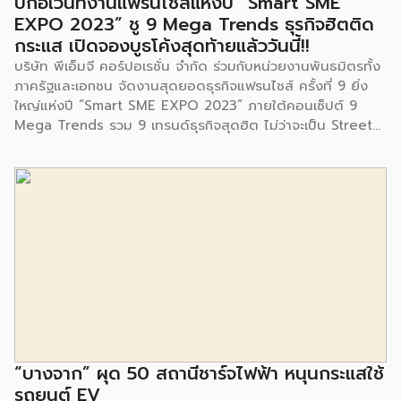
บิ๊กอีเว้นท์งานแฟรนไชส์แห่งปี “Smart SME
และนักเรียนจากศูนย์พัฒนาเด็กเล็กก่อนวัยเรียน ชุมชนเกาะมุสลิม
EXPO 2023” ชู 9 Mega Trends ธุรกิจฮิตติด
ร่วมเป็นเกียรติในพิธีดังกล่าว โครงการกำจัดมูลฝอยด้วยวิธีการ
กระแส เปิดจองบูธโค้งสุดท้ายแล้ววันนี้!!
เผาไหม้ฯ ยังมีกิจกรรมเพื่อสังคมหรือ CSR อื่นๆ อีกมากมาย กับ
บริษัท พีเอ็มจี คอร์ปอเรชั่น จำกัด ร่วมกับหน่วยงานพันธมิตรทั้ง
ชุมชนรอบๆ พื้นที่โครงการอย่างต่อเนื่อง อาทิ การลงพื้นที่
ภาครัฐและเอกชน จัดงานสุดยอดธุรกิจแฟรนไชส์ ครั้งที่ 9 ยิ่ง
ประชาสัมพันธ์ […]
ใหญ่แห่งปี “Smart SME EXPO 2023” ภายใต้คอนเซ็ปต์ 9
Mega Trends รวม 9 เทรนด์ธุรกิจสุดฮิต ไม่ว่าจะเป็น Street
Food Trends, Technology Trends, Customer Service
Trends, Coffee & Beverage Trends, Education Trends,
Health & Wellness Trends, E-Commerce Trends,
Beauty Trends และ Franchise Trends จัดเต็มธุรกิจแฟรน
ไชส์เด่นดังพาเหรดมาให้เลือกลงทุนหลายระดับร่วม 250 บูธ ใน
งบลงทุนเริ่มต้นหลักพัน หลักหมื่น ไปจนถึงหลักล้าน นอกจากนี้
ยังมีกิจกรรมเจรจาจับคู่ธุรกิจทั้งในและต่างประเทศ สินเชื่อ
ดอกเบี้ยต่ำสำหรับเอสเอ็มอีจากสถาบันการเงินชั้นนำมากมาย
พร้อมโซลูชั่นส์ดี […]
“บางจาก” ผุด 50 สถานีชาร์จไฟฟ้า หนุนกระแสใช้