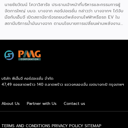
รถยนต์ EV
นายชัยวัฒน์ โควาวิสารัช ประธานเจ้าหน้าที่บริหารและกรรมการผู้
จัดการใหญ่ บมจ. บางจาก คอร์ปอเรชั่น กล่าวว่า บางจากฯ ได้จับ
มือกับเอ็มจี เปิดสถานีชาร์จรถยนต์พลังงานไฟฟ้าหรือรถ EV ใน
สถานีบริการน้ำมันบางจาก ตามนโยบายการเปลี่ยนผ่านพลังงาน
ที่จะนำไทยสู่การใช้พลังงานสะอาด เพื่อคุณภาพชีวิตและสิ่ง
แวดล้อมที่ยั่งยืน .ที่ผ่านมา บางจากฯ ได้ขยายสถานีชาร์จรถ EV
ภายในสถานีบริการน้ำมันบางจากอย่างต่อเนื่องเพื่ออำนวยความ
สะดวกให้ผู้ใช้รถ EV ที่เพิ่มขึ้น สำหรับความร่วมมือครั้งนี้ จะทำให้
สถานีบริการน้ำมันบางจากมีสถานีชาร์จรถ EV ทั้งในกรุงเทพฯ
และต่างจังหวัด ครอบคลุมทั่วประเทศ .โดยความร่วมมือครั้งนี้
เป็นการติดตั้งสถานีชาร์จรถยนต์พลังงานไฟฟ้า เพื่อรองรับการ
เติบโตของตลาดรถยนต์พลังงานไฟฟ้าภายในประเทศ โดยติดตั้ง
บริษัท พีเอ็มจี คอร์ปอเรชั่น จำกัด
สถานีชาร์จรถยนต์ไฟฟ้า “MG Super Charge” ในสถานีบริการ
47,49 ซอยลาดพร้าว 140 ถ.ลาดพร้าว แขวงคลองจั่น เขตบางกะปิ กรุงเทพฯ
น้ำมันบางจาก ครอบคลุมทั้งในเขตกรุงเทพฯ นนทบุรีและ
สมุทรปราการ ซึ่งในระยะเริ่มต้น มีเป้าหมายที่จะติดตั้งทั้งสิ้น 50
แห่งภายในปีนี้ และคาดการณ์ว่าจะเริ่มเปิดให้บริการได้ประมาณ
About Us
Partner with Us
Contact us
เดือนตุลาคมเป็นต้นไป .ด้านนายจาง ไห่โป กรรมการผู้จัดการ
บริษัท เอสเอไอซี มอเตอร์ – ซีพี จำกัด และ บริษัท […]
TERMS AND CONDITIONS
PRIVACY POLICY
SITEMAP