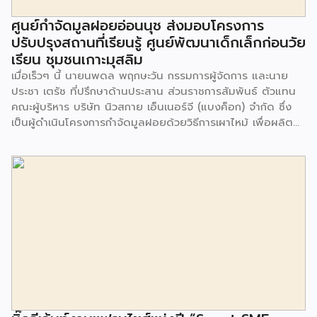
ศูนย์กำจัดมูลฝอยอ่อนนุช ส่งมอบโครงการ
ปรับปรุงสถานที่เรียนรู้ ศูนย์พัฒนาเด็กเล็กก่อนวัย
เรียน ชุมชนเกาะมุสลิม
เมื่อเร็วๆ นี้ นายนพดล พฤกษะวัน กรรมการผู้จัดการ และนาย
ประชา เตรัช ที่ปรึกษาด้านประสาน ส่วนราชการสัมพันธ์ ตัวแทน
คณะผู้บริหาร บริษัท นิวสกาย เอ็นเนอร์จี (แบงค็อก) จํากัด ซึ่ง
เป็นผู้ดำเนินโครงการกำจัดมูลฝอยด้วยวิธีการเผาไหม้ เพื่อผลิต
พลังงานไฟฟ้า ขนาดไม่น้อยกว่า 1,000 ตันต่อวัน ศูนย์กำจัด
มูลฝอยอ่อนนุช เป็นประธานในพิธีส่งมอบโครงการปรับปรุงสถาน
ที่เรียนรู้ ศูนย์พัฒนาเด็กเล็ก ก่อนวัยเรียน ชุมชนเกาะมุสลิม แขวง
ประเวศ เขตประเวศ กรุงเทพมหานคร ทั้งนี้โครงการปรับปรุงสถาน
ที่เรียนรู้ ศูนย์พัฒนาเด็กเล็กก่อนวัยเรียน ชุมชนเกาะมุสลิม ตั้งอยู่
ในซอยอ่อนนุช 86 ดำเนินการขึ้นเพื่อเพิ่มพื้นที่การเรียนรู้เพิ่มเติม
นอกห้องเรียน และใช้เป็นสถานที่จัดกิจกรรมของศูนย์เด็กเล็กฯ
ตลอดจนใช้เป็นพื้นที่จัดกิจกรรมต่างๆ ของชุมชน นอกจากนั้นยัง
มีการมอบตุ๊กตาและของเล่นเพื่อส่งเสริมพัฒนาการเรียนรู้และ
พัฒนาการกล้ามเนื้อมัดเล็กของเด็กด้วย โดยมีผู้แทนจาก
สำนักงานเขตประเวศ ผู้แทนจากศูนย์กำจัดมูลฝอยอ่อนนุช ตลอด
จนประชาชนในชุมชนและพื้นที่ใกล้เคียง รวมถึงคณะครู ผู้ปกครอง