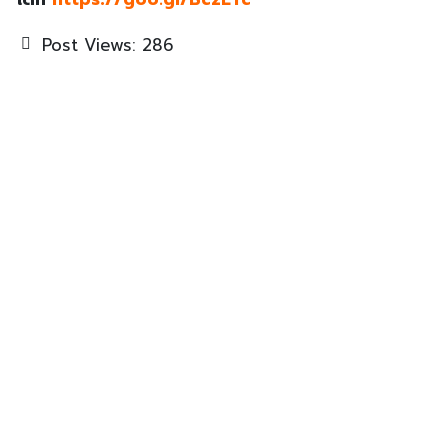
ได้ที่
https://goo.gl/BczETc
Post Views:
286