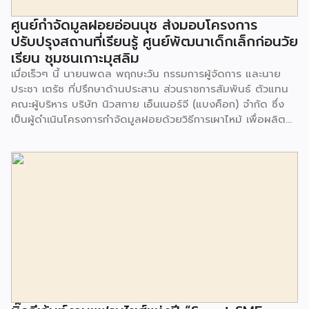
ศูนย์กำจัดมูลฝอยอ่อนนุช ส่งมอบโครงการ
ปรับปรุงสถานที่เรียนรู้ ศูนย์พัฒนาเด็กเล็กก่อนวัย
เรียน ชุมชนเกาะมุสลิม
เมื่อเร็วๆ นี้ นายนพดล พฤกษะวัน กรรมการผู้จัดการ และนาย
ประชา เตรัช ที่ปรึกษาด้านประสาน ส่วนราชการสัมพันธ์ ตัวแทน
คณะผู้บริหาร บริษัท นิวสกาย เอ็นเนอร์จี (แบงค็อก) จํากัด ซึ่ง
เป็นผู้ดำเนินโครงการกำจัดมูลฝอยด้วยวิธีการเผาไหม้ เพื่อผลิต
พลังงานไฟฟ้า ขนาดไม่น้อยกว่า 1,000 ตันต่อวัน ศูนย์กำจัด
มูลฝอยอ่อนนุช เป็นประธานในพิธีส่งมอบโครงการปรับปรุงสถาน
ที่เรียนรู้ ศูนย์พัฒนาเด็กเล็ก ก่อนวัยเรียน ชุมชนเกาะมุสลิม แขวง
ประเวศ เขตประเวศ กรุงเทพมหานคร ทั้งนี้โครงการปรับปรุงสถาน
ที่เรียนรู้ ศูนย์พัฒนาเด็กเล็กก่อนวัยเรียน ชุมชนเกาะมุสลิม ตั้งอยู่
ในซอยอ่อนนุช 86 ดำเนินการขึ้นเพื่อเพิ่มพื้นที่การเรียนรู้เพิ่มเติม
นอกห้องเรียน และใช้เป็นสถานที่จัดกิจกรรมของศูนย์เด็กเล็กฯ
ตลอดจนใช้เป็นพื้นที่จัดกิจกรรมต่างๆ ของชุมชน นอกจากนั้นยัง
มีการมอบตุ๊กตาและของเล่นเพื่อส่งเสริมพัฒนาการเรียนรู้และ
พัฒนาการกล้ามเนื้อมัดเล็กของเด็กด้วย โดยมีผู้แทนจาก
สำนักงานเขตประเวศ ผู้แทนจากศูนย์กำจัดมูลฝอยอ่อนนุช ตลอด
จนประชาชนในชุมชนและพื้นที่ใกล้เคียง รวมถึงคณะครู ผู้ปกครอง