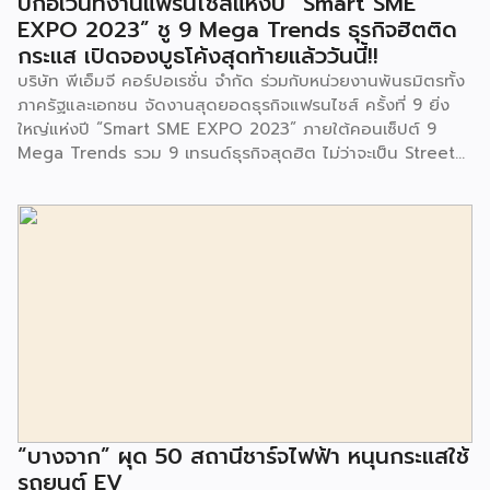
บิ๊กอีเว้นท์งานแฟรนไชส์แห่งปี “Smart SME
และนักเรียนจากศูนย์พัฒนาเด็กเล็กก่อนวัยเรียน ชุมชนเกาะมุสลิม
EXPO 2023” ชู 9 Mega Trends ธุรกิจฮิตติด
ร่วมเป็นเกียรติในพิธีดังกล่าว โครงการกำจัดมูลฝอยด้วยวิธีการ
กระแส เปิดจองบูธโค้งสุดท้ายแล้ววันนี้!!
เผาไหม้ฯ ยังมีกิจกรรมเพื่อสังคมหรือ CSR อื่นๆ อีกมากมาย กับ
บริษัท พีเอ็มจี คอร์ปอเรชั่น จำกัด ร่วมกับหน่วยงานพันธมิตรทั้ง
ชุมชนรอบๆ พื้นที่โครงการอย่างต่อเนื่อง อาทิ การลงพื้นที่
ภาครัฐและเอกชน จัดงานสุดยอดธุรกิจแฟรนไชส์ ครั้งที่ 9 ยิ่ง
ประชาสัมพันธ์ […]
ใหญ่แห่งปี “Smart SME EXPO 2023” ภายใต้คอนเซ็ปต์ 9
Mega Trends รวม 9 เทรนด์ธุรกิจสุดฮิต ไม่ว่าจะเป็น Street
Food Trends, Technology Trends, Customer Service
Trends, Coffee & Beverage Trends, Education Trends,
Health & Wellness Trends, E-Commerce Trends,
Beauty Trends และ Franchise Trends จัดเต็มธุรกิจแฟรน
ไชส์เด่นดังพาเหรดมาให้เลือกลงทุนหลายระดับร่วม 250 บูธ ใน
งบลงทุนเริ่มต้นหลักพัน หลักหมื่น ไปจนถึงหลักล้าน นอกจากนี้
ยังมีกิจกรรมเจรจาจับคู่ธุรกิจทั้งในและต่างประเทศ สินเชื่อ
ดอกเบี้ยต่ำสำหรับเอสเอ็มอีจากสถาบันการเงินชั้นนำมากมาย
พร้อมโซลูชั่นส์ดี […]
“บางจาก” ผุด 50 สถานีชาร์จไฟฟ้า หนุนกระแสใช้
รถยนต์ EV