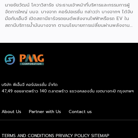
นายชัยวัฒน์ โควาวิสารัช ประธานเจ้าหน้าที่บริหารและกรรมการผู้
จัดการใหญ่ บมจ. บางจาก คอร์ปอเรชั่น กล่าวว่า บางจากฯ ได้จับ
มือกับเอ็มจี เปิดสถานีชาร์จรถยนต์พลังงานไฟฟ้าหรือรถ EV ใน
สถานีบริการน้ำมันบางจาก ตามนโยบายการเปลี่ยนผ่านพลังงาน
ที่จะนำไทยสู่การใช้พลังงานสะอาด เพื่อคุณภาพชีวิตและสิ่ง
แวดล้อมที่ยั่งยืน .ที่ผ่านมา บางจากฯ ได้ขยายสถานีชาร์จรถ EV
ภายในสถานีบริการน้ำมันบางจากอย่างต่อเนื่องเพื่ออำนวยความ
สะดวกให้ผู้ใช้รถ EV ที่เพิ่มขึ้น สำหรับความร่วมมือครั้งนี้ จะทำให้
สถานีบริการน้ำมันบางจากมีสถานีชาร์จรถ EV ทั้งในกรุงเทพฯ
และต่างจังหวัด ครอบคลุมทั่วประเทศ .โดยความร่วมมือครั้งนี้
เป็นการติดตั้งสถานีชาร์จรถยนต์พลังงานไฟฟ้า เพื่อรองรับการ
เติบโตของตลาดรถยนต์พลังงานไฟฟ้าภายในประเทศ โดยติดตั้ง
บริษัท พีเอ็มจี คอร์ปอเรชั่น จำกัด
สถานีชาร์จรถยนต์ไฟฟ้า “MG Super Charge” ในสถานีบริการ
47,49 ซอยลาดพร้าว 140 ถ.ลาดพร้าว แขวงคลองจั่น เขตบางกะปิ กรุงเทพฯ
น้ำมันบางจาก ครอบคลุมทั้งในเขตกรุงเทพฯ นนทบุรีและ
สมุทรปราการ ซึ่งในระยะเริ่มต้น มีเป้าหมายที่จะติดตั้งทั้งสิ้น 50
แห่งภายในปีนี้ และคาดการณ์ว่าจะเริ่มเปิดให้บริการได้ประมาณ
About Us
Partner with Us
Contact us
เดือนตุลาคมเป็นต้นไป .ด้านนายจาง ไห่โป กรรมการผู้จัดการ
บริษัท เอสเอไอซี มอเตอร์ – ซีพี จำกัด และ บริษัท […]
TERMS AND CONDITIONS
PRIVACY POLICY
SITEMAP