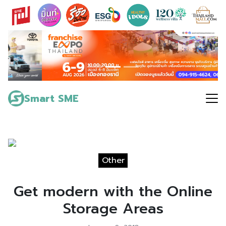
Skip
to
content
Search
for:
Smart SME
Other
Get modern with the Online
Storage Areas