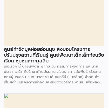
ศูนย์กำจัดมูลฝอยอ่อนนุช ส่งมอบโครงการ
ปรับปรุงสถานที่เรียนรู้ ศูนย์พัฒนาเด็กเล็กก่อนวัย
เรียน ชุมชนเกาะมุสลิม
เมื่อเร็วๆ นี้ นายนพดล พฤกษะวัน กรรมการผู้จัดการ และนาย
ประชา เตรัช ที่ปรึกษาด้านประสาน ส่วนราชการสัมพันธ์ ตัวแทน
คณะผู้บริหาร บริษัท นิวสกาย เอ็นเนอร์จี (แบงค็อก) จํากัด ซึ่ง
เป็นผู้ดำเนินโครงการกำจัดมูลฝอยด้วยวิธีการเผาไหม้ เพื่อผลิต
พลังงานไฟฟ้า ขนาดไม่น้อยกว่า 1,000 ตันต่อวัน ศูนย์กำจัด
มูลฝอยอ่อนนุช เป็นประธานในพิธีส่งมอบโครงการปรับปรุงสถาน
ที่เรียนรู้ ศูนย์พัฒนาเด็กเล็ก ก่อนวัยเรียน ชุมชนเกาะมุสลิม แขวง
ประเวศ เขตประเวศ กรุงเทพมหานคร ทั้งนี้โครงการปรับปรุงสถาน