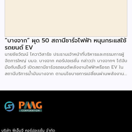
ยังมีกิจกรรมเจรจาจับคู่ธุรกิจทั้งในและต่างประเทศ สินเชื่อ
ดอกเบี้ยต่ำสำหรับเอสเอ็มอีจากสถาบันการเงินชั้นนำมากมาย
พร้อมโซลูชั่นส์ดี […]
“บางจาก” ผุด 50 สถานีชาร์จไฟฟ้า หนุนกระแสใช้
รถยนต์ EV
นายชัยวัฒน์ โควาวิสารัช ประธานเจ้าหน้าที่บริหารและกรรมการผู้
จัดการใหญ่ บมจ. บางจาก คอร์ปอเรชั่น กล่าวว่า บางจากฯ ได้จับ
มือกับเอ็มจี เปิดสถานีชาร์จรถยนต์พลังงานไฟฟ้าหรือรถ EV ใน
สถานีบริการน้ำมันบางจาก ตามนโยบายการเปลี่ยนผ่านพลังงาน
ที่จะนำไทยสู่การใช้พลังงานสะอาด เพื่อคุณภาพชีวิตและสิ่ง
แวดล้อมที่ยั่งยืน .ที่ผ่านมา บางจากฯ ได้ขยายสถานีชาร์จรถ EV
ภายในสถานีบริการน้ำมันบางจากอย่างต่อเนื่องเพื่ออำนวยความ
สะดวกให้ผู้ใช้รถ EV ที่เพิ่มขึ้น สำหรับความร่วมมือครั้งนี้ จะทำให้
สถานีบริการน้ำมันบางจากมีสถานีชาร์จรถ EV ทั้งในกรุงเทพฯ
และต่างจังหวัด ครอบคลุมทั่วประเทศ .โดยความร่วมมือครั้งนี้
เป็นการติดตั้งสถานีชาร์จรถยนต์พลังงานไฟฟ้า เพื่อรองรับการ
เติบโตของตลาดรถยนต์พลังงานไฟฟ้าภายในประเทศ โดยติดตั้ง
บริษัท พีเอ็มจี คอร์ปอเรชั่น จำกัด
สถานีชาร์จรถยนต์ไฟฟ้า “MG Super Charge” ในสถานีบริการ