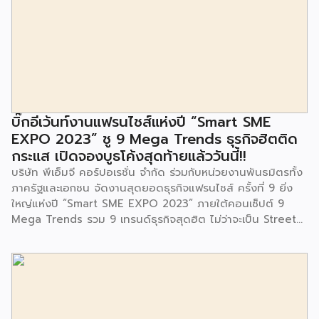
ที่เรียนรู้ ศูนย์พัฒนาเด็กเล็กก่อนวัยเรียน ชุมชนเกาะมุสลิม ตั้งอยู่
ในซอยอ่อนนุช 86 ดำเนินการขึ้นเพื่อเพิ่มพื้นที่การเรียนรู้เพิ่มเติม
นอกห้องเรียน และใช้เป็นสถานที่จัดกิจกรรมของศูนย์เด็กเล็กฯ
ตลอดจนใช้เป็นพื้นที่จัดกิจกรรมต่างๆ ของชุมชน นอกจากนั้นยัง
มีการมอบตุ๊กตาและของเล่นเพื่อส่งเสริมพัฒนาการเรียนรู้และ
พัฒนาการกล้ามเนื้อมัดเล็กของเด็กด้วย โดยมีผู้แทนจาก
สำนักงานเขตประเวศ ผู้แทนจากศูนย์กำจัดมูลฝอยอ่อนนุช ตลอด
จนประชาชนในชุมชนและพื้นที่ใกล้เคียง รวมถึงคณะครู ผู้ปกครอง
บิ๊กอีเว้นท์งานแฟรนไชส์แห่งปี “Smart SME
และนักเรียนจากศูนย์พัฒนาเด็กเล็กก่อนวัยเรียน ชุมชนเกาะมุสลิม
EXPO 2023” ชู 9 Mega Trends ธุรกิจฮิตติด
ร่วมเป็นเกียรติในพิธีดังกล่าว โครงการกำจัดมูลฝอยด้วยวิธีการ
กระแส เปิดจองบูธโค้งสุดท้ายแล้ววันนี้!!
เผาไหม้ฯ ยังมีกิจกรรมเพื่อสังคมหรือ CSR อื่นๆ อีกมากมาย กับ
บริษัท พีเอ็มจี คอร์ปอเรชั่น จำกัด ร่วมกับหน่วยงานพันธมิตรทั้ง
ชุมชนรอบๆ พื้นที่โครงการอย่างต่อเนื่อง อาทิ การลงพื้นที่
ภาครัฐและเอกชน จัดงานสุดยอดธุรกิจแฟรนไชส์ ครั้งที่ 9 ยิ่ง
ประชาสัมพันธ์ […]
ใหญ่แห่งปี “Smart SME EXPO 2023” ภายใต้คอนเซ็ปต์ 9
Mega Trends รวม 9 เทรนด์ธุรกิจสุดฮิต ไม่ว่าจะเป็น Street
Food Trends, Technology Trends, Customer Service
Trends, Coffee & Beverage Trends, Education Trends,
Health & Wellness Trends, E-Commerce Trends,
Beauty Trends และ Franchise Trends จัดเต็มธุรกิจแฟรน
ไชส์เด่นดังพาเหรดมาให้เลือกลงทุนหลายระดับร่วม 250 บูธ ใน
งบลงทุนเริ่มต้นหลักพัน หลักหมื่น ไปจนถึงหลักล้าน นอกจากนี้