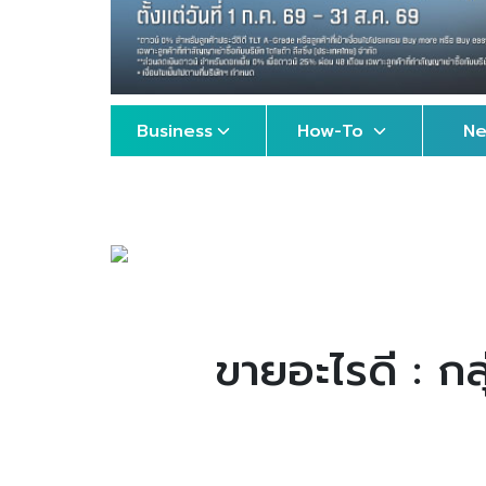
Business
How-To
N
ขายอะไรดี : ก