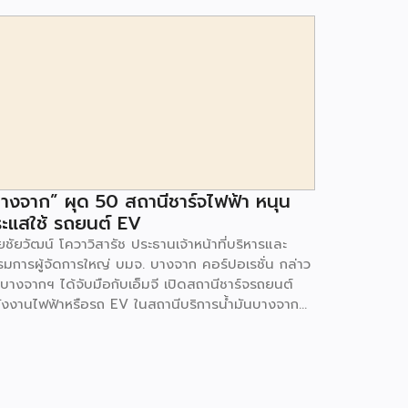
างจาก” ผุด 50 สถานีชาร์จไฟฟ้า หนุน
ะแสใช้ รถยนต์ EV
ชัยวัฒน์ โควาวิสารัช ประธานเจ้าหน้าที่บริหารและ
รมการผู้จัดการใหญ่ บมจ. บางจาก คอร์ปอเรชั่น กล่าว
 บางจากฯ ได้จับมือกับเอ็มจี เปิดสถานีชาร์จรถยนต์
ังงานไฟฟ้าหรือรถ EV ในสถานีบริการน้ำมันบางจาก
มนโยบายการเปลี่ยนผ่านพลังงาน ที่จะนำไทยสู่การใช้
งงานสะอาด เพื่อคุณภาพชีวิตและสิ่งแวดล้อมที่ยั่งยืน
ี่ผ่านมา บางจากฯ ได้ขยายสถานีชาร์จรถ EV ภายใน
านีบริการน้ำมันบางจากอย่างต่อเนื่องเพื่ออำนวยความ
วกให้ผู้ใช้รถ EV ที่เพิ่มขึ้น สำหรับความร่วมมือครั้งนี้