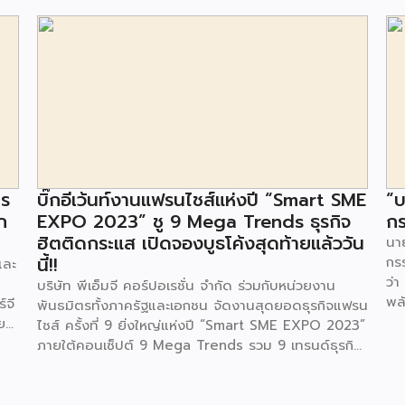
าร
บิ๊กอีเว้นท์งานแฟรนไชส์แห่งปี “Smart SME
“บ
ก
EXPO 2023” ชู 9 Mega Trends ธุรกิจ
กร
ฮิตติดกระแส เปิดจองบูธโค้งสุดท้ายแล้ววัน
นาย
นี้!!
กร
และ
ว่า
บริษัท พีเอ็มจี คอร์ปอเรชั่น จำกัด ร่วมกับหน่วยงาน
พล
์จี
พันธมิตรทั้งภาครัฐและเอกชน จัดงานสุดยอดธุรกิจแฟรน
ตา
ย
ไชส์ ครั้งที่ 9 ยิ่งใหญ่แห่งปี “Smart SME EXPO 2023”
พลั
้อย
ภายใต้คอนเซ็ปต์ 9 Mega Trends รวม 9 เทรนด์ธุรกิจ
.ท
สุดฮิต ไม่ว่าจะเป็น Street Food Trends,
สถ
Technology Trends, Customer Service Trends,
สะด
วง