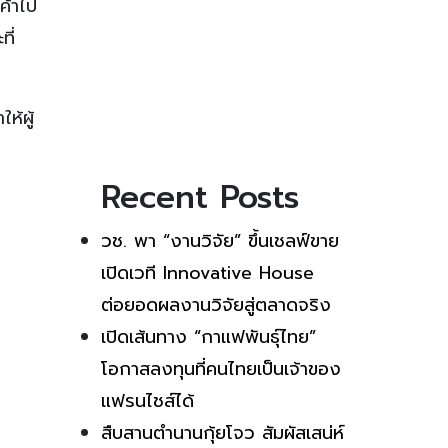
ค้าไป
ี่
ห้ผู้
Recent Posts
วช. พา “งานวิจัย” ขึ้นเชลฟ์ขาย
เปิดเวที Innovative House
ต่อยอดผลงานวิจัยสู่ตลาดจริง
เปิดเส้นทาง “กาแฟพันธุ์ไทย”
โอกาสลงทุนที่คนไทยเป็นเจ้าของ
แฟรนไชส์ได้
สืบสานตำนานกุ้ยโจว สัมผัสเสน่ห์