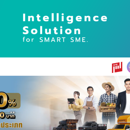
earch
r: