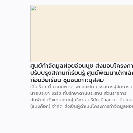
ศูนย์กำจัดมูลฝอยอ่อนนุช ส่งมอบโครงก
ปรับปรุงสถานที่เรียนรู้ ศูนย์พัฒนาเด็กเล็
ก่อนวัยเรียน ชุมชนเกาะมุสลิม
เมื่อเร็วๆ นี้ นายนพดล พฤกษะวัน กรรมการผู้จัดการ 
นายประชา เตรัช ที่ปรึกษาด้านประสาน ส่วนราชการ
สัมพันธ์ ตัวแทนคณะผู้บริหาร บริษัท นิวสกาย เอ็นเนอร
(แบงค็อก) จํากัด ซึ่งเป็นผู้ดำเนินโครงการกำจัดมูลฝอ
ด้วยวิธีการเผาไหม้ เพื่อผลิตพลังงานไฟฟ้า ขนาดไม่น
กว่า 1,000 ตันต่อวัน ศูนย์กำจัดมูลฝอยอ่อนนุช เป็น
ประธานในพิธีส่งมอบโครงการปรับปรุงสถานที่เรียนรู้
ศูนย์พัฒนาเด็กเล็ก ก่อนวัยเรียน ชุมชนเกาะมุสลิม แข