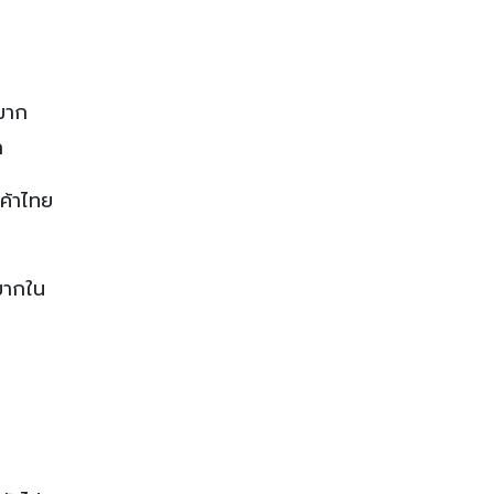
งมาก
า
ค้าไทย
กมากใน