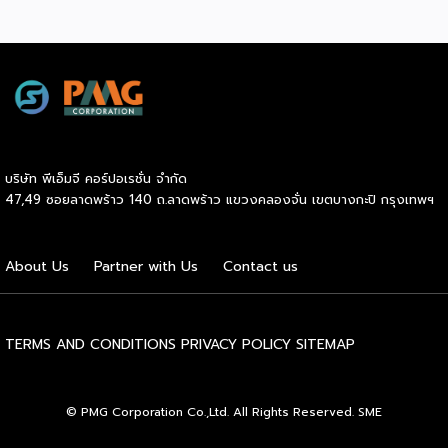
ที่จะนำไทยสู่การใช้พลังงานสะอาด เพื่อคุณภาพชีวิตและสิ่ง
แวดล้อมที่ยั่งยืน .ที่ผ่านมา บางจากฯ ได้ขยายสถานีชาร์จรถ EV
ภายในสถานีบริการน้ำมันบางจากอย่างต่อเนื่องเพื่ออำนวยความ
สะดวกให้ผู้ใช้รถ EV ที่เพิ่มขึ้น สำหรับความร่วมมือครั้งนี้ จะทำให้
สถานีบริการน้ำมันบางจากมีสถานีชาร์จรถ EV ทั้งในกรุงเทพฯ
และต่างจังหวัด ครอบคลุมทั่วประเทศ .โดยความร่วมมือครั้งนี้
เป็นการติดตั้งสถานีชาร์จรถยนต์พลังงานไฟฟ้า เพื่อรองรับการ
เติบโตของตลาดรถยนต์พลังงานไฟฟ้าภายในประเทศ โดยติดตั้ง
บริษัท พีเอ็มจี คอร์ปอเรชั่น จำกัด
สถานีชาร์จรถยนต์ไฟฟ้า “MG Super Charge” ในสถานีบริการ
47,49 ซอยลาดพร้าว 140 ถ.ลาดพร้าว แขวงคลองจั่น เขตบางกะปิ กรุงเทพฯ
น้ำมันบางจาก ครอบคลุมทั้งในเขตกรุงเทพฯ นนทบุรีและ
สมุทรปราการ ซึ่งในระยะเริ่มต้น มีเป้าหมายที่จะติดตั้งทั้งสิ้น 50
แห่งภายในปีนี้ และคาดการณ์ว่าจะเริ่มเปิดให้บริการได้ประมาณ
About Us
Partner with Us
Contact us
เดือนตุลาคมเป็นต้นไป .ด้านนายจาง ไห่โป กรรมการผู้จัดการ
บริษัท เอสเอไอซี มอเตอร์ – ซีพี จำกัด และ บริษัท […]
TERMS AND CONDITIONS
PRIVACY POLICY
SITEMAP
© PMG Corporation Co.,Ltd. All Rights Reserved. SME