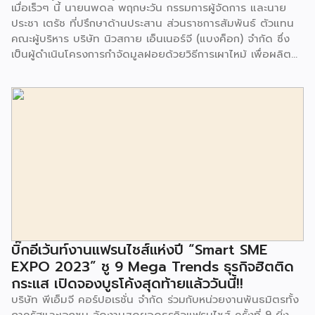
เมื่อเร็วๆ นี้ นายนพดล พฤกษะวัน กรรมการผู้จัดการ และนาย
ประชา เตรัช ที่ปรึกษาด้านประสาน ส่วนราชการสัมพันธ์ ตัวแทน
คณะผู้บริหาร บริษัท นิวสกาย เอ็นเนอร์จี (แบงค็อก) จํากัด ซึ่ง
เป็นผู้ดำเนินโครงการกำจัดมูลฝอยด้วยวิธีการเผาไหม้ เพื่อผลิต
พลังงานไฟฟ้า ขนาดไม่น้อยกว่า 1,000 ตันต่อวัน ศูนย์กำจัด
มูลฝอยอ่อนนุช เป็นประธานในพิธีส่งมอบโครงการปรับปรุงสถาน
ที่เรียนรู้ ศูนย์พัฒนาเด็กเล็ก ก่อนวัยเรียน ชุมชนเกาะมุสลิม แขวง
ประเวศ เขตประเวศ กรุงเทพมหานคร ทั้งนี้โครงการปรับปรุงสถาน
ที่เรียนรู้ ศูนย์พัฒนาเด็กเล็กก่อนวัยเรียน ชุมชนเกาะมุสลิม ตั้งอยู่
ในซอยอ่อนนุช 86 ดำเนินการขึ้นเพื่อเพิ่มพื้นที่การเรียนรู้เพิ่มเติม
นอกห้องเรียน และใช้เป็นสถานที่จัดกิจกรรมของศูนย์เด็กเล็กฯ
ตลอดจนใช้เป็นพื้นที่จัดกิจกรรมต่างๆ ของชุมชน นอกจากนั้นยัง
มีการมอบตุ๊กตาและของเล่นเพื่อส่งเสริมพัฒนาการเรียนรู้และ
พัฒนาการกล้ามเนื้อมัดเล็กของเด็กด้วย โดยมีผู้แทนจาก
สำนักงานเขตประเวศ ผู้แทนจากศูนย์กำจัดมูลฝอยอ่อนนุช ตลอด
จนประชาชนในชุมชนและพื้นที่ใกล้เคียง รวมถึงคณะครู ผู้ปกครอง
บิ๊กอีเว้นท์งานแฟรนไชส์แห่งปี “Smart SME
และนักเรียนจากศูนย์พัฒนาเด็กเล็กก่อนวัยเรียน ชุมชนเกาะมุสลิม
EXPO 2023” ชู 9 Mega Trends ธุรกิจฮิตติด
ร่วมเป็นเกียรติในพิธีดังกล่าว โครงการกำจัดมูลฝอยด้วยวิธีการ
กระแส เปิดจองบูธโค้งสุดท้ายแล้ววันนี้!!
เผาไหม้ฯ ยังมีกิจกรรมเพื่อสังคมหรือ CSR อื่นๆ อีกมากมาย กับ
บริษัท พีเอ็มจี คอร์ปอเรชั่น จำกัด ร่วมกับหน่วยงานพันธมิตรทั้ง
ชุมชนรอบๆ พื้นที่โครงการอย่างต่อเนื่อง อาทิ การลงพื้นที่
ภาครัฐและเอกชน จัดงานสุดยอดธุรกิจแฟรนไชส์ ครั้งที่ 9 ยิ่ง