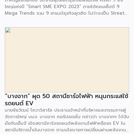
ประชาสัมพันธ์ […]
ใหญ่แห่งปี “Smart SME EXPO 2023” ภายใต้คอนเซ็ปต์ 9
Mega Trends รวม 9 เทรนด์ธุรกิจสุดฮิต ไม่ว่าจะเป็น Street
Food Trends, Technology Trends, Customer Service
Trends, Coffee & Beverage Trends, Education Trends,
Health & Wellness Trends, E-Commerce Trends,
Beauty Trends และ Franchise Trends จัดเต็มธุรกิจแฟรน
ไชส์เด่นดังพาเหรดมาให้เลือกลงทุนหลายระดับร่วม 250 บูธ ใน
งบลงทุนเริ่มต้นหลักพัน หลักหมื่น ไปจนถึงหลักล้าน นอกจากนี้
ยังมีกิจกรรมเจรจาจับคู่ธุรกิจทั้งในและต่างประเทศ สินเชื่อ
ดอกเบี้ยต่ำสำหรับเอสเอ็มอีจากสถาบันการเงินชั้นนำมากมาย
พร้อมโซลูชั่นส์ดี […]
“บางจาก” ผุด 50 สถานีชาร์จไฟฟ้า หนุนกระแสใช้
รถยนต์ EV
นายชัยวัฒน์ โควาวิสารัช ประธานเจ้าหน้าที่บริหารและกรรมการผู้
จัดการใหญ่ บมจ. บางจาก คอร์ปอเรชั่น กล่าวว่า บางจากฯ ได้จับ
มือกับเอ็มจี เปิดสถานีชาร์จรถยนต์พลังงานไฟฟ้าหรือรถ EV ใน
สถานีบริการน้ำมันบางจาก ตามนโยบายการเปลี่ยนผ่านพลังงาน