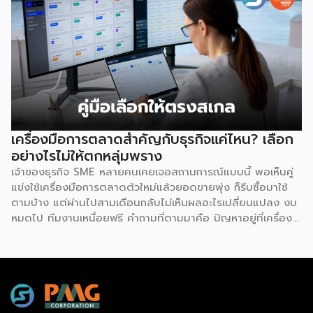
และพร้อมนำไปใช้ทันที ซึ่งถือเป็นการลดความเสี่ยงด้านการลงทุน
ได้อย่างดีที่สุด เนื่องจากผู้ลงทุนไม่จำเป็นต้องเสียเวลาลองผิด
ลองถูกเอง ระบบแฟรนไชส์ถูกออกแบบและผ่านการพิสูจน์ความ
สำเร็จมาแล้วโดยเจ้าของแบรนด์ ซึ่งมีการจัดเตรียมอุปกรณ์
โครงสร้างร้านตามมาตรฐาน พร้อมคู่มือการปฏิบัติงานที่ชัดเจน
อีกทั้งยังมีทีมงานคอยช่วยสอนงานทั้งภาคทฤษฎีและปฏิบัติก่อน
เปิดร้านจริง ทำให้ผู้ซื้อแฟรนไชส์สามารถควบคุมคุณภาพของ
สินค้าและบริการให้เป็นไปตามมาตรฐานได้อย่างง่ายดาย เหตุผล
ประการต่อมาคือ แบรนด์มีชื่อเสียงและมีฐานลูกค้าที่แข็งแกร่งอยู่
เครื่องมือการตลาดสำคัญกับธุรกิจแค่ไหน? เลือก
แล้ว การซื้อแฟรนไชส์ทำให้ผู้ลงทุนได้ครอบครองแบรนด์ที่เป็นที่
อย่างไรไม่ให้ตกหลุ่มพราง
รู้จักในตลาด ส่งผลให้มีกลุ่มลูกค้าพร้อมอุดหนุนตั้งแต่วันแรกที่
เจ้าของธุรกิจ SME หลายคนเคยเจอสถานการณ์แบบนี้ พอเห็นคู่
เปิดทำการ นอกจากนี้ เจ้าของแบรนด์ยังทำการตลาด
แข่งใช้เครื่องมือการตลาดตัวใหม่แล้วยอดขายพุ่ง ก็รีบซื้อมาใช้
ประชาสัมพันธ์ และสร้างการรับรู้แบรนด์อย่างต่อเนื่อง ซึ่งช่วยให้
ตามบ้าง แต่ผ่านไปสามเดือนกลับไม่เห็นผลอะไรเปลี่ยนแปลง งบ
ผู้ลงทุนประหยัดงบประมาณด้านการตลาดและสร้างความเชื่อมั่น
หมดไป ทีมงานเหนื่อยฟรี คำถามที่ตามมาคือ ปัญหาอยู่ที่เครื่อง
ให้กับผู้บริโภคได้อย่างรวดเร็ว ประการที่สามคือ การมีที่ปรึกษา
มือ หรืออยู่ที่วิธีใช้กันแน่ คำตอบคือ “ทั้งสองอย่าง” และนี่คือ
คอยดูแลตลอดการทำธุรกิจ สำหรับผู้ที่ไม่เคยทำธุรกิจมาก่อน
สิ่งที่ SME ไทยควรทำความเข้าใจให้ชัดก่อนควักเงินซื้อเครื่องมือ
ความกังวลในการแก้ปัญหาบริหารจัดการมักเป็นเรื่องใหญ่ แต่ใน
ตัวต่อไป ภาพรวมตลาดโฆษณาดิจิทัลไทยกำลังเปลี่ยนเร็ว
ระบบแฟรนไชส์ เจ้าของแบรนด์จะทำหน้าที่เป็นพี่เลี้ยงและที่ปรึกษา
รายงาน Thailand Digital Advertising ของ KANTAR และ
ทางธุรกิจอย่างใกล้ชิดตลอดระยะเวลาสัญญา คอยให้คำแนะนำ
DAAT ชี้ว่าผู้เชี่ยวชาญแนะนำให้ธุรกิจจัดสรรงบประมาณราว 30%
และร่วมแก้ปัญหาต่างๆ ทำให้ผู้ลงทุนมั่นใจได้ว่าจะไม่ได้เดินอยู่บน
ไว้สำหรับการสร้างแบรนด์ (Brand Building) ในระยะยาว แทนที่