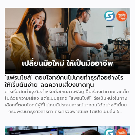
สำหรับการปรับค่าธรรมเนียมการขาย จะแบ่งตามประเภทร้าน
เช่น ร้านที่เป็นแบรนด์ขนาดใหญ่ จะมีเรตสูงสุด 19.26% ในหมวด
แฟชั่น และ FMCG, ร้าน Non-Mall ทั่วไป สูงสุด 17.12% เป็นต้น
โดยตัวเลขเหล่านี้รวม VAT 7% แล้ว และยังไม่นับค่าธรรมเนียม
อื่นที่เก็บซ้อนอยู่ เช่น ค่าธรรมเนียมการชำระเงิน (เริ่มต้น 3.21%)
และค่าธรรมเนียมโครงสร้างพื้นฐาน 1.07 บาทต่อออร์เดอร์
(สำหรับร้านที่มียอดขายเกิน 100 ออร์เดอร์ต่อเดือน) ลอง
คำนวณดู หากเป็นร้าน Non-Mall ขายเสื้อยืดตัวละ 100 บาท ค่า
ส่ง 25 บาท เมื่อหักค่าธรรมเนียมการขาย […]
‘แฟรนไชส์’ ตอบโจทย์คนไม่เคยทำธุรกิจอย่างไร
ให้เริ่มต้นง่าย-ลดความเสี่ยงขาดทุน
การเริ่มต้นทำธุรกิจสำหรับมือใหม่อาจฟังดูเป็นเรื่องท้าทายและเต็ม
ไปด้วยความเสี่ยง แต่ระบบธุรกิจ “แฟรนไชส์” ถือเป็นหนึ่งในทาง
เลือกที่ตอบโจทย์ผู้ที่ไม่เคยมีประสบการณ์มาก่อนได้อย่างดีเยี่ยม
กรมพัฒนาธุรกิจการค้า กระทรวงพาณิชย์ ได้เปิดเผยถึง 5
เหตุผลสำคัญที่ชี้ให้เห็นว่า ทำไมระบบแฟรนไชส์จึงเป็นทางเลือก
การลงทุนที่น่าสนใจและช่วยลดอุปสรรคสำหรับผู้เริ่มต้นได้อย่างมี
ประสิทธิภาพ เหตุผลประการแรกคือ การมีโมเดลธุรกิจที่ชัดเจน