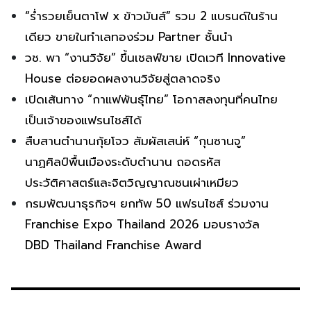
“ร่ำรวยเย็นตาโฟ x ข้าวมันส์” รวม 2 แบรนด์ในร้าน
เดียว ขายในทำเลทองร่วม Partner ชั้นนำ
วช. พา “งานวิจัย” ขึ้นเชลฟ์ขาย เปิดเวที Innovative
House ต่อยอดผลงานวิจัยสู่ตลาดจริง
เปิดเส้นทาง “กาแฟพันธุ์ไทย” โอกาสลงทุนที่คนไทย
เป็นเจ้าของแฟรนไชส์ได้
สืบสานตำนานกุ้ยโจว สัมผัสเสน่ห์ “กุนซานจู”
นาฏศิลป์พื้นเมืองระดับตำนาน ถอดรหัส
ประวัติศาสตร์และจิตวิญญาณชนเผ่าเหมียว
กรมพัฒนาธุรกิจฯ ยกทัพ 50 แฟรนไชส์ ร่วมงาน
Franchise Expo Thailand 2026 มอบรางวัล
DBD Thailand Franchise Award