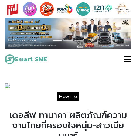
Skip
to
content
Search
for:
Smart SME
How-To
เดอลีฟ ทานาคา ผลิตภัณฑ์ความ
งามไทยที่ครองใจหนุ่ม-สาวเมีย
นมาร์