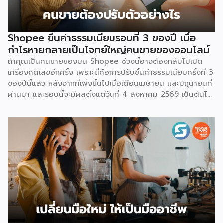
Shopee ขึ้นค่าธรรมเนียมรอบที่ 3 ของปี เมื่อ
กำไรหายกลายเป็นโจทย์ใหญ่คนขายของออนไลน์
ถ้าคุณเป็นคนขายของบน Shopee ช่วงนี้อาจต้องกลับไปเปิด
เครื่องคิดเลขอีกครั้ง เพราะนี่คือการปรับขึ้นค่าธรรมเนียมครั้งที่ 3
ของปีนี้แล้ว หลังจากที่เพิ่งขึ้นไปเมื่อเดือนเมษายน และมิถุนายนที่
ผ่านมา และรอบนี้จะมีผลตั้งแต่วันที่ 4 สิงหาคม 2569 เป็นต้นไป
สำหรับการปรับค่าธรรมเนียมการขาย จะแบ่งตามประเภทร้าน
เช่น ร้านที่เป็นแบรนด์ขนาดใหญ่ จะมีเรตสูงสุด 19.26% ในหมวด
แฟชั่น และ FMCG, ร้าน Non-Mall ทั่วไป สูงสุด 17.12% เป็นต้น
โดยตัวเลขเหล่านี้รวม VAT 7% แล้ว และยังไม่นับค่าธรรมเนียม
อื่นที่เก็บซ้อนอยู่ เช่น ค่าธรรมเนียมการชำระเงิน (เริ่มต้น 3.21%)
และค่าธรรมเนียมโครงสร้างพื้นฐาน 1.07 บาทต่อออร์เดอร์
(สำหรับร้านที่มียอดขายเกิน 100 ออร์เดอร์ต่อเดือน) ลอง
คำนวณดู หากเป็นร้าน Non-Mall ขายเสื้อยืดตัวละ 100 บาท ค่า
ส่ง 25 บาท เมื่อหักค่าธรรมเนียมการขาย […]