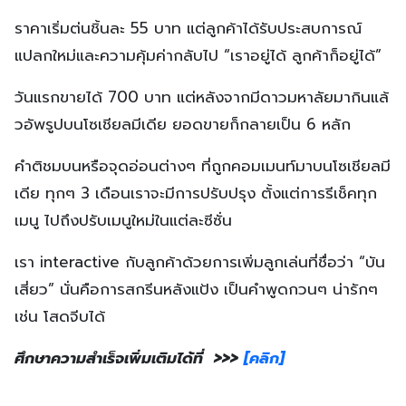
ราคาเริ่มต่นชิ้นละ 55 บาท แต่ลูกค้าได้รับประสบการณ์
แปลกใหม่และความคุ้มค่ากลับไป “เราอยู่ได้ ลูกค้าก็อยู่ได้”
วันแรกขายได้ 700 บาท แต่หลังจากมีดาวมหาลัยมากินแล้
วอัพรูปบนโซเชียลมีเดีย ยอดขายก็กลายเป็น 6 หลัก
คำติชมบนหรือจุดอ่อนต่างๆ ที่ถูกคอมเมนท์มาบนโซเชียลมี
เดีย ทุกๆ 3 เดือนเราจะมีการปรับปรุง ตั้งแต่การรีเช็คทุก
เมนู ไปถึงปรับเมนูใหม่ในแต่ละซีซั่น
เรา interactive กับลูกค้าด้วยการเพิ่มลูกเล่นที่ชื่อว่า “บัน
เสี่ยว” นั่นคือการสกรีนหลังแป้ง เป็นคำพูดกวนๆ น่ารักๆ
เช่น โสดจีบได้
ศึกษาความสำเร็จเพิ่มเติมได้ที่ >>>
[คลิก]