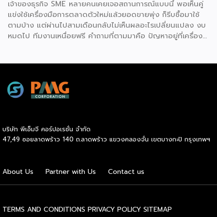
เจ้าของธุรกิจ SME หลายคนเคยเจอสถานการณ์แบบนี้ พอเห็นคู่
เปิดทำการ นอกจากนี้ เจ้าของแบรนด์ยังทำการตลาด
แข่งใช้เครื่องมือการตลาดตัวใหม่แล้วยอดขายพุ่ง ก็รีบซื้อมาใช้
ประชาสัมพันธ์ และสร้างการรับรู้แบรนด์อย่างต่อเนื่อง ซึ่งช่วยให้
ตามบ้าง แต่ผ่านไปสามเดือนกลับไม่เห็นผลอะไรเปลี่ยนแปลง งบ
ผู้ลงทุนประหยัดงบประมาณด้านการตลาดและสร้างความเชื่อมั่น
หมดไป ทีมงานเหนื่อยฟรี คำถามที่ตามมาคือ ปัญหาอยู่ที่เครื่อง
ให้กับผู้บริโภคได้อย่างรวดเร็ว ประการที่สามคือ การมีที่ปรึกษา
มือ หรืออยู่ที่วิธีใช้กันแน่ คำตอบคือ “ทั้งสองอย่าง” และนี่คือ
คอยดูแลตลอดการทำธุรกิจ สำหรับผู้ที่ไม่เคยทำธุรกิจมาก่อน
สิ่งที่ SME ไทยควรทำความเข้าใจให้ชัดก่อนควักเงินซื้อเครื่องมือ
ความกังวลในการแก้ปัญหาบริหารจัดการมักเป็นเรื่องใหญ่ แต่ใน
ตัวต่อไป ภาพรวมตลาดโฆษณาดิจิทัลไทยกำลังเปลี่ยนเร็ว
ระบบแฟรนไชส์ เจ้าของแบรนด์จะทำหน้าที่เป็นพี่เลี้ยงและที่ปรึกษา
รายงาน Thailand Digital Advertising ของ KANTAR และ
ทางธุรกิจอย่างใกล้ชิดตลอดระยะเวลาสัญญา คอยให้คำแนะนำ
DAAT ชี้ว่าผู้เชี่ยวชาญแนะนำให้ธุรกิจจัดสรรงบประมาณราว 30%
และร่วมแก้ปัญหาต่างๆ ทำให้ผู้ลงทุนมั่นใจได้ว่าจะไม่ได้เดินอยู่บน
ไว้สำหรับการสร้างแบรนด์ (Brand Building) ในระยะยาว แทนที่
เส้นทางธุรกิจเพียงลำพัง เหตุผลประการที่สี่คือ โอกาสเติบโต
จะทุ่มทุกบาททุกสตางค์ไปกับแคมเปญเน้นยอดขายระยะสั้นเพียง
และระยะเวลาคืนทุนที่รวดเร็ว เนื่องจากเจ้าของแบรนด์จะช่วยดูแล
อย่างเดียว เพราะในภาวะเศรษฐกิจที่ไม่แน่นอน แบรนด์ที่อยู่ใน
ให้คำปรึกษาด้านการบริหารการเงิน การประมาณการรายรับ-ราย
บริษัท พีเอ็มจี คอร์ปอเรชั่น จำกัด
Top of Mind ของผู้บริโภคจะเป็นฝ่ายได้เปรียบเมื่อสถานการณ์
จ่าย ตลอดจนการจัดการสต๊อกสินค้าอย่างเป็นระบบ ช่วยให้ระบบ
47,49 ซอยลาดพร้าว 140 ถ.ลาดพร้าว แขวงคลองจั่น เขตบางกะปิ กรุงเทพฯ
กลับมาคึกคักอีกครั้ง นี่คือจุดที่เครื่องมือการตลาดเข้ามามี
การเงินของร้านมีสภาพคล่องที่ดี เพิ่มโอกาสในการคืนทุนได้เร็ว
บทบาท มันคือ “ตัวช่วยขยายผล” ของกลยุทธ์ที่ธุรกิจวางไว้ ไม่ว่า
ขึ้น และเปิดโอกาสให้ผู้ประกอบการสามารถขยายสาขาเพื่อเติบโต
จะเป็นการเก็บข้อมูลลูกค้า การวัดผล ROI หรือการทำ Ad
ในแวดวงธุรกิจต่อไปได้ไม่ยาก และเหตุผลประการสุดท้ายคือ
About Us
Partner with Us
Contact us
Optimization ด้วย AI แต่ต้องย้ำว่าเครื่องมือทำหน้าที่ “รับใช้
การเข้าถึงแหล่งเงินทุนได้ง่ายกว่าธุรกิจทั่วไป สถาบันการเงินส่วน
กลยุทธ์” […]
ใหญ่ให้ความไว้วางใจและอนุมัติสินเชื่อแก่ผู้ขอซื้อแฟรนไชส์ที่เป็น
แบรนด์มาตรฐานมีชื่อเสียง […]
TERMS AND CONDITIONS
PRIVACY POLICY
SITEMAP