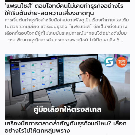
‘แฟรนไชส์’ ตอบโจทย์คนไม่เคยทำธุรกิจอย่างไร
ให้เริ่มต้นง่าย-ลดความเสี่ยงขาดทุน
การเริ่มต้นทำธุรกิจสำหรับมือใหม่อาจฟังดูเป็นเรื่องท้าทายและเต็ม
ไปด้วยความเสี่ยง แต่ระบบธุรกิจ “แฟรนไชส์” ถือเป็นหนึ่งในทาง
เลือกที่ตอบโจทย์ผู้ที่ไม่เคยมีประสบการณ์มาก่อนได้อย่างดีเยี่ยม
กรมพัฒนาธุรกิจการค้า กระทรวงพาณิชย์ ได้เปิดเผยถึง 5
เหตุผลสำคัญที่ชี้ให้เห็นว่า ทำไมระบบแฟรนไชส์จึงเป็นทางเลือก
การลงทุนที่น่าสนใจและช่วยลดอุปสรรคสำหรับผู้เริ่มต้นได้อย่างมี
ประสิทธิภาพ เหตุผลประการแรกคือ การมีโมเดลธุรกิจที่ชัดเจน
และพร้อมนำไปใช้ทันที ซึ่งถือเป็นการลดความเสี่ยงด้านการลงทุน
ได้อย่างดีที่สุด เนื่องจากผู้ลงทุนไม่จำเป็นต้องเสียเวลาลองผิด
ลองถูกเอง ระบบแฟรนไชส์ถูกออกแบบและผ่านการพิสูจน์ความ
สำเร็จมาแล้วโดยเจ้าของแบรนด์ ซึ่งมีการจัดเตรียมอุปกรณ์
โครงสร้างร้านตามมาตรฐาน พร้อมคู่มือการปฏิบัติงานที่ชัดเจน
อีกทั้งยังมีทีมงานคอยช่วยสอนงานทั้งภาคทฤษฎีและปฏิบัติก่อน
เปิดร้านจริง ทำให้ผู้ซื้อแฟรนไชส์สามารถควบคุมคุณภาพของ
สินค้าและบริการให้เป็นไปตามมาตรฐานได้อย่างง่ายดาย เหตุผล
ประการต่อมาคือ แบรนด์มีชื่อเสียงและมีฐานลูกค้าที่แข็งแกร่งอยู่
เครื่องมือการตลาดสำคัญกับธุรกิจแค่ไหน? เลือก
แล้ว การซื้อแฟรนไชส์ทำให้ผู้ลงทุนได้ครอบครองแบรนด์ที่เป็นที่
อย่างไรไม่ให้ตกหลุ่มพราง
รู้จักในตลาด ส่งผลให้มีกลุ่มลูกค้าพร้อมอุดหนุนตั้งแต่วันแรกที่