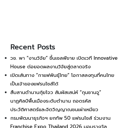
Recent Posts
วช. พา “งานวิจัย” ขึ้นเชลฟ์ขาย เปิดเวที Innovative
House ต่อยอดผลงานวิจัยสู่ตลาดจริง
เปิดเส้นทาง “กาแฟพันธุ์ไทย” โอกาสลงทุนที่คนไทย
เป็นเจ้าของแฟรนไชส์ได้
สืบสานตำนานกุ้ยโจว สัมผัสเสน่ห์ “กุนซานจู”
นาฏศิลป์พื้นเมืองระดับตำนาน ถอดรหัส
ประวัติศาสตร์และจิตวิญญาณชนเผ่าเหมียว
กรมพัฒนาธุรกิจฯ ยกทัพ 50 แฟรนไชส์ ร่วมงาน
Franchise Expo Thailand 2026 มอบรางวัล