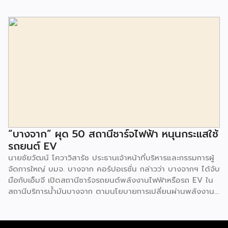
Food Trends, Technology Trends, Customer Service
Trends, Coffee & Beverage Trends, Education Trends,
Health & Wellness Trends, E-Commerce Trends,
Beauty Trends และ Franchise Trends จัดเต็มธุรกิจแฟรน
ไชส์เด่นดังพาเหรดมาให้เลือกลงทุนหลายระดับร่วม 250 บูธ ใน
งบลงทุนเริ่มต้นหลักพัน หลักหมื่น ไปจนถึงหลักล้าน นอกจากนี้
ยังมีกิจกรรมเจรจาจับคู่ธุรกิจทั้งในและต่างประเทศ สินเชื่อ
ดอกเบี้ยต่ำสำหรับเอสเอ็มอีจากสถาบันการเงินชั้นนำมากมาย
พร้อมโซลูชั่นส์ดี […]
“บางจาก” ผุด 50 สถานีชาร์จไฟฟ้า หนุนกระแสใช้
รถยนต์ EV
นายชัยวัฒน์ โควาวิสารัช ประธานเจ้าหน้าที่บริหารและกรรมการผู้
จัดการใหญ่ บมจ. บางจาก คอร์ปอเรชั่น กล่าวว่า บางจากฯ ได้จับ
มือกับเอ็มจี เปิดสถานีชาร์จรถยนต์พลังงานไฟฟ้าหรือรถ EV ใน
สถานีบริการน้ำมันบางจาก ตามนโยบายการเปลี่ยนผ่านพลังงาน
ที่จะนำไทยสู่การใช้พลังงานสะอาด เพื่อคุณภาพชีวิตและสิ่ง
แวดล้อมที่ยั่งยืน .ที่ผ่านมา บางจากฯ ได้ขยายสถานีชาร์จรถ EV
ภายในสถานีบริการน้ำมันบางจากอย่างต่อเนื่องเพื่ออำนวยความ