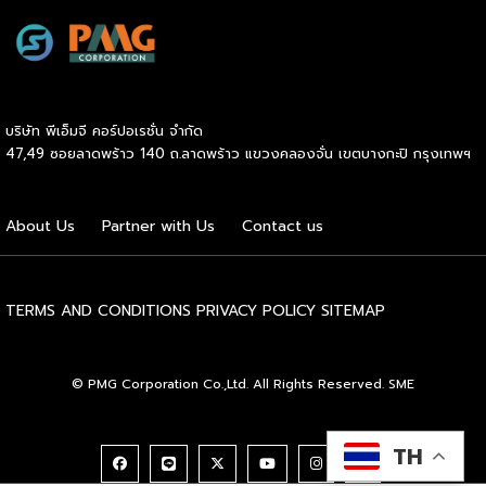
สะดวกให้ผู้ใช้รถ EV ที่เพิ่มขึ้น สำหรับความร่วมมือครั้งนี้ จะทำให้
สถานีบริการน้ำมันบางจากมีสถานีชาร์จรถ EV ทั้งในกรุงเทพฯ
และต่างจังหวัด ครอบคลุมทั่วประเทศ .โดยความร่วมมือครั้งนี้
เป็นการติดตั้งสถานีชาร์จรถยนต์พลังงานไฟฟ้า เพื่อรองรับการ
เติบโตของตลาดรถยนต์พลังงานไฟฟ้าภายในประเทศ โดยติดตั้ง
บริษัท พีเอ็มจี คอร์ปอเรชั่น จำกัด
สถานีชาร์จรถยนต์ไฟฟ้า “MG Super Charge” ในสถานีบริการ
47,49 ซอยลาดพร้าว 140 ถ.ลาดพร้าว แขวงคลองจั่น เขตบางกะปิ กรุงเทพฯ
น้ำมันบางจาก ครอบคลุมทั้งในเขตกรุงเทพฯ นนทบุรีและ
สมุทรปราการ ซึ่งในระยะเริ่มต้น มีเป้าหมายที่จะติดตั้งทั้งสิ้น 50
แห่งภายในปีนี้ และคาดการณ์ว่าจะเริ่มเปิดให้บริการได้ประมาณ
About Us
Partner with Us
Contact us
เดือนตุลาคมเป็นต้นไป .ด้านนายจาง ไห่โป กรรมการผู้จัดการ
บริษัท เอสเอไอซี มอเตอร์ – ซีพี จำกัด และ บริษัท […]
TERMS AND CONDITIONS
PRIVACY POLICY
SITEMAP
© PMG Corporation Co.,Ltd. All Rights Reserved. SME
TH