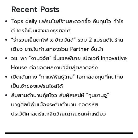
Recent Posts
Tops daily แฟรนไชส์ร้านสะดวกซื้อ คืนทุนไว กำไร
ดี ใครก็เป็นเจ้าของธุรกิจได้
“ร่ำรวยเย็นตาโฟ x ข้าวมันส์” รวม 2 แบรนด์ในร้าน
เดียว ขายในทำเลทองร่วม Partner ชั้นนำ
วช. พา “งานวิจัย” ขึ้นเชลฟ์ขาย เปิดเวที Innovative
House ต่อยอดผลงานวิจัยสู่ตลาดจริง
เปิดเส้นทาง “กาแฟพันธุ์ไทย” โอกาสลงทุนที่คนไทย
เป็นเจ้าของแฟรนไชส์ได้
สืบสานตำนานกุ้ยโจว สัมผัสเสน่ห์ “กุนซานจู”
นาฏศิลป์พื้นเมืองระดับตำนาน ถอดรหัส
ประวัติศาสตร์และจิตวิญญาณชนเผ่าเหมียว