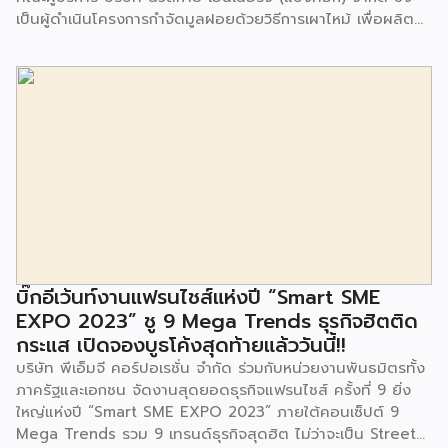
เป็นผู้ดำเนินโครงการกำจัดมูลฝอยด้วยวิธีการเผาไหม้ เพื่อผลิต
พลังงานไฟฟ้า ขนาดไม่น้อยกว่า 1,000 ตันต่อวัน ศูนย์กำจัด
มูลฝอยอ่อนนุช เป็นประธานในพิธีส่งมอบโครงการปรับปรุงสถาน
ที่เรียนรู้ ศูนย์พัฒนาเด็กเล็ก ก่อนวัยเรียน ชุมชนเกาะมุสลิม แขวง
ประเวศ เขตประเวศ กรุงเทพมหานคร ทั้งนี้โครงการปรับปรุงสถาน
ที่เรียนรู้ ศูนย์พัฒนาเด็กเล็กก่อนวัยเรียน ชุมชนเกาะมุสลิม ตั้งอยู่
ในซอยอ่อนนุช 86 ดำเนินการขึ้นเพื่อเพิ่มพื้นที่การเรียนรู้เพิ่มเติม
นอกห้องเรียน และใช้เป็นสถานที่จัดกิจกรรมของศูนย์เด็กเล็กฯ
ตลอดจนใช้เป็นพื้นที่จัดกิจกรรมต่างๆ ของชุมชน นอกจากนั้นยัง
มีการมอบตุ๊กตาและของเล่นเพื่อส่งเสริมพัฒนาการเรียนรู้และ
พัฒนาการกล้ามเนื้อมัดเล็กของเด็กด้วย โดยมีผู้แทนจาก
สำนักงานเขตประเวศ ผู้แทนจากศูนย์กำจัดมูลฝอยอ่อนนุช ตลอด
จนประชาชนในชุมชนและพื้นที่ใกล้เคียง รวมถึงคณะครู ผู้ปกครอง
บิ๊กอีเว้นท์งานแฟรนไชส์แห่งปี “Smart SME
และนักเรียนจากศูนย์พัฒนาเด็กเล็กก่อนวัยเรียน ชุมชนเกาะมุสลิม
EXPO 2023” ชู 9 Mega Trends ธุรกิจฮิตติด
ร่วมเป็นเกียรติในพิธีดังกล่าว โครงการกำจัดมูลฝอยด้วยวิธีการ
กระแส เปิดจองบูธโค้งสุดท้ายแล้ววันนี้!!
เผาไหม้ฯ ยังมีกิจกรรมเพื่อสังคมหรือ CSR อื่นๆ อีกมากมาย กับ
บริษัท พีเอ็มจี คอร์ปอเรชั่น จำกัด ร่วมกับหน่วยงานพันธมิตรทั้ง
ชุมชนรอบๆ พื้นที่โครงการอย่างต่อเนื่อง อาทิ การลงพื้นที่
ภาครัฐและเอกชน จัดงานสุดยอดธุรกิจแฟรนไชส์ ครั้งที่ 9 ยิ่ง
ประชาสัมพันธ์ […]
ใหญ่แห่งปี “Smart SME EXPO 2023” ภายใต้คอนเซ็ปต์ 9
Mega Trends รวม 9 เทรนด์ธุรกิจสุดฮิต ไม่ว่าจะเป็น Street