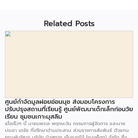
Related Posts
ศูนย์กำจัดมูลฝอยอ่อนนุช ส่งมอบโครงการ
ปรับปรุงสถานที่เรียนรู้ ศูนย์พัฒนาเด็กเล็กก่อนวัย
เรียน ชุมชนเกาะมุสลิม
เมื่อเร็วๆ นี้ นายนพดล พฤกษะวัน กรรมการผู้จัดการ และนาย
ประชา เตรัช ที่ปรึกษาด้านประสาน ส่วนราชการสัมพันธ์ ตัวแทน
คณะผู้บริหาร บริษัท นิวสกาย เอ็นเนอร์จี (แบงค็อก) จํากัด ซึ่ง