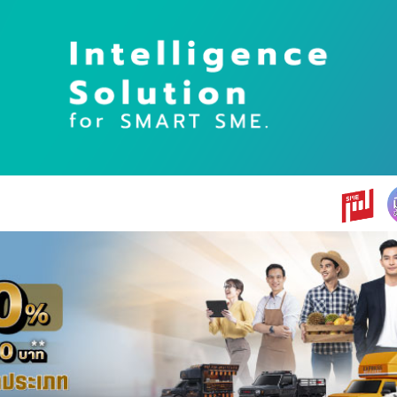
earch
r: