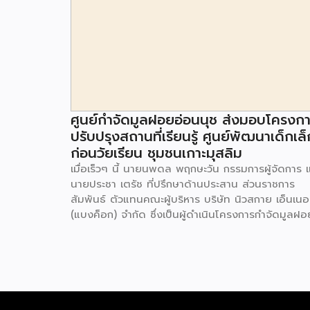
ศูนย์กำจัดมูลฝอยอ่อนนุช ส่งมอบโครงก
ปรับปรุงสถานที่เรียนรู้ ศูนย์พัฒนาเด็กเล็
ก่อนวัยเรียน ชุมชนเกาะมุสลิม
เมื่อเร็วๆ นี้ นายนพดล พฤกษะวัน กรรมการผู้จัดการ 
นายประชา เตรัช ที่ปรึกษาด้านประสาน ส่วนราชการ
สัมพันธ์ ตัวแทนคณะผู้บริหาร บริษัท นิวสกาย เอ็นเนอร
(แบงค็อก) จํากัด ซึ่งเป็นผู้ดำเนินโครงการกำจัดมูลฝอ
ด้วยวิธีการเผาไหม้ เพื่อผลิตพลังงานไฟฟ้า ขนาดไม่น
กว่า 1,000 ตันต่อวัน ศูนย์กำจัดมูลฝอยอ่อนนุช เป็น
ประธานในพิธีส่งมอบโครงการปรับปรุงสถานที่เรียนรู้
ศูนย์พัฒนาเด็กเล็ก ก่อนวัยเรียน ชุมชนเกาะมุสลิม แข
ประเวศ เขตประเวศ กรุงเทพมหานคร ทั้งนี้โครงการ
ปรับปรุงสถานที่เรียนรู้ ศูนย์พัฒนาเด็กเล็กก่อนวัยเรีย