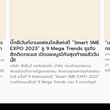
าร
บิ๊กอีเว้นท์งานแฟรนไชส์แห่งปี “Smart SME
“บ
ก
EXPO 2023” ชู 9 Mega Trends ธุรกิจ
กร
ฮิตติดกระแส เปิดจองบูธโค้งสุดท้ายแล้ววัน
นาย
นี้!!
กร
และ
ว่า
บริษัท พีเอ็มจี คอร์ปอเรชั่น จำกัด ร่วมกับหน่วยงาน
พล
์จี
พันธมิตรทั้งภาครัฐและเอกชน จัดงานสุดยอดธุรกิจแฟรน
ตา
ย
ไชส์ ครั้งที่ 9 ยิ่งใหญ่แห่งปี “Smart SME EXPO 2023”
พลั
้อย
ภายใต้คอนเซ็ปต์ 9 Mega Trends รวม 9 เทรนด์ธุรกิจ
.ท
สุดฮิต ไม่ว่าจะเป็น Street Food Trends,
สถ
Technology Trends, Customer Service Trends,
สะด
วง
Coffee & Beverage Trends, Education Trends,
จะท
Health & Wellness Trends, E-Commerce
ใน
น
Trends, Beauty Trends และ Franchise Trends จัด