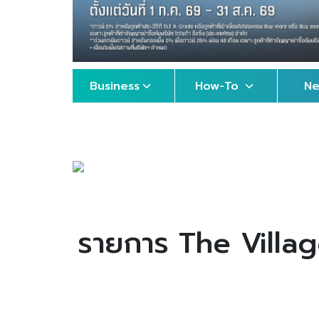
Business
How-To
N
รายการ The Village