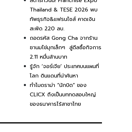
สตาร์ทวันนี้! Franchise Expo
Thailand & TESE 2026 พบ
ทัพธุรกิจ&แฟรนไชส์ คาดเงิน
สะพัด 220 ลบ.
ถอดรหัส Gong Cha จากร้าน
ชานมไข่มุกเล็กๆ สู่ดีลซื้อกิจการ
2.11 หมื่นล้านบาท
รู้จัก ‘จอร์เจีย’ ประเทศบนแผนที่
โลก ดินแดนที่น่าค้นหา
ทำไมดราม่า “นักบิด” ของ
CLICX ถึงเป็นบททดสอบใหญ่
ของธนาคารไร้สาขาไทย