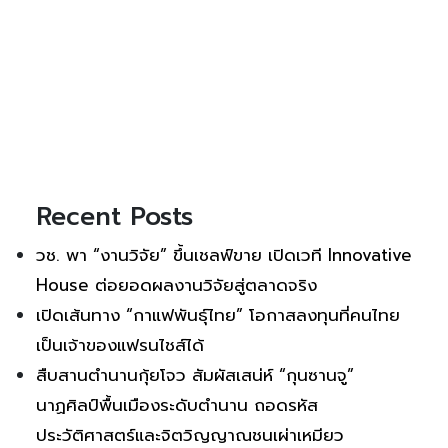
Recent Posts
วช. พา “งานวิจัย” ขึ้นเชลฟ์ขาย เปิดเวที Innovative
House ต่อยอดผลงานวิจัยสู่ตลาดจริง
เปิดเส้นทาง “กาแฟพันธุ์ไทย” โอกาสลงทุนที่คนไทย
เป็นเจ้าของแฟรนไชส์ได้
สืบสานตำนานกุ้ยโจว สัมผัสเสน่ห์ “กุนซานจู”
นาฏศิลป์พื้นเมืองระดับตำนาน ถอดรหัส
ประวัติศาสตร์และจิตวิญญาณชนเผ่าเหมียว