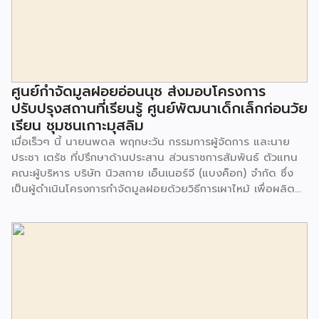
ศูนย์กำจัดมูลฝอยอ่อนนุช ส่งมอบโครงการ
ปรับปรุงสถานที่เรียนรู้ ศูนย์พัฒนาเด็กเล็กก่อนวัย
เรียน ชุมชนเกาะมุสลิม
เมื่อเร็วๆ นี้ นายนพดล พฤกษะวัน กรรมการผู้จัดการ และนาย
ประชา เตรัช ที่ปรึกษาด้านประสาน ส่วนราชการสัมพันธ์ ตัวแทน
คณะผู้บริหาร บริษัท นิวสกาย เอ็นเนอร์จี (แบงค็อก) จํากัด ซึ่ง
เป็นผู้ดำเนินโครงการกำจัดมูลฝอยด้วยวิธีการเผาไหม้ เพื่อผลิต
พลังงานไฟฟ้า ขนาดไม่น้อยกว่า 1,000 ตันต่อวัน ศูนย์กำจัด
มูลฝอยอ่อนนุช เป็นประธานในพิธีส่งมอบโครงการปรับปรุงสถาน
ที่เรียนรู้ ศูนย์พัฒนาเด็กเล็ก ก่อนวัยเรียน ชุมชนเกาะมุสลิม แขวง
ประเวศ เขตประเวศ กรุงเทพมหานคร ทั้งนี้โครงการปรับปรุงสถาน
ที่เรียนรู้ ศูนย์พัฒนาเด็กเล็กก่อนวัยเรียน ชุมชนเกาะมุสลิม ตั้งอยู่
ในซอยอ่อนนุช 86 ดำเนินการขึ้นเพื่อเพิ่มพื้นที่การเรียนรู้เพิ่มเติม
นอกห้องเรียน และใช้เป็นสถานที่จัดกิจกรรมของศูนย์เด็กเล็กฯ
ตลอดจนใช้เป็นพื้นที่จัดกิจกรรมต่างๆ ของชุมชน นอกจากนั้นยัง