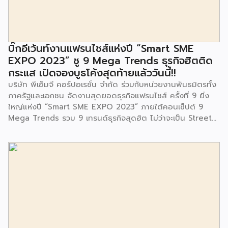
มีการมอบตุ๊กตาและของเล่นเพื่อส่งเสริมพัฒนาการเรียนรู้และ
พัฒนาการกล้ามเนื้อมัดเล็กของเด็กด้วย โดยมีผู้แทนจาก
สำนักงานเขตประเวศ ผู้แทนจากศูนย์กำจัดมูลฝอยอ่อนนุช ตลอด
จนประชาชนในชุมชนและพื้นที่ใกล้เคียง รวมถึงคณะครู ผู้ปกครอง
บิ๊กอีเว้นท์งานแฟรนไชส์แห่งปี “Smart SME
และนักเรียนจากศูนย์พัฒนาเด็กเล็กก่อนวัยเรียน ชุมชนเกาะมุสลิม
EXPO 2023” ชู 9 Mega Trends ธุรกิจฮิตติด
ร่วมเป็นเกียรติในพิธีดังกล่าว โครงการกำจัดมูลฝอยด้วยวิธีการ
กระแส เปิดจองบูธโค้งสุดท้ายแล้ววันนี้!!
เผาไหม้ฯ ยังมีกิจกรรมเพื่อสังคมหรือ CSR อื่นๆ อีกมากมาย กับ
บริษัท พีเอ็มจี คอร์ปอเรชั่น จำกัด ร่วมกับหน่วยงานพันธมิตรทั้ง
ชุมชนรอบๆ พื้นที่โครงการอย่างต่อเนื่อง อาทิ การลงพื้นที่
ภาครัฐและเอกชน จัดงานสุดยอดธุรกิจแฟรนไชส์ ครั้งที่ 9 ยิ่ง
ประชาสัมพันธ์ […]
ใหญ่แห่งปี “Smart SME EXPO 2023” ภายใต้คอนเซ็ปต์ 9
Mega Trends รวม 9 เทรนด์ธุรกิจสุดฮิต ไม่ว่าจะเป็น Street
Food Trends, Technology Trends, Customer Service
Trends, Coffee & Beverage Trends, Education Trends,
Health & Wellness Trends, E-Commerce Trends,
Beauty Trends และ Franchise Trends จัดเต็มธุรกิจแฟรน
ไชส์เด่นดังพาเหรดมาให้เลือกลงทุนหลายระดับร่วม 250 บูธ ใน
งบลงทุนเริ่มต้นหลักพัน หลักหมื่น ไปจนถึงหลักล้าน นอกจากนี้
ยังมีกิจกรรมเจรจาจับคู่ธุรกิจทั้งในและต่างประเทศ สินเชื่อ
ดอกเบี้ยต่ำสำหรับเอสเอ็มอีจากสถาบันการเงินชั้นนำมากมาย
พร้อมโซลูชั่นส์ดี […]