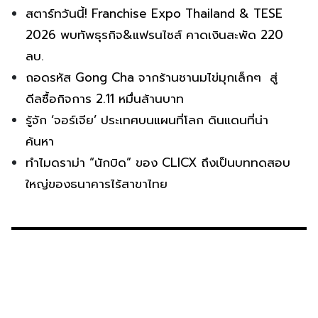
สตาร์ทวันนี้! Franchise Expo Thailand & TESE
2026 พบทัพธุรกิจ&แฟรนไชส์ คาดเงินสะพัด 220
ลบ.
ถอดรหัส Gong Cha จากร้านชานมไข่มุกเล็กๆ สู่
ดีลซื้อกิจการ 2.11 หมื่นล้านบาท
รู้จัก ‘จอร์เจีย’ ประเทศบนแผนที่โลก ดินแดนที่น่า
ค้นหา
ทำไมดราม่า “นักบิด” ของ CLICX ถึงเป็นบททดสอบ
ใหญ่ของธนาคารไร้สาขาไทย