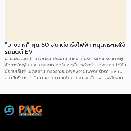
งบลงทุนเริ่มต้นหลักพัน หลักหมื่น ไปจนถึงหลักล้าน นอกจากนี้
ยังมีกิจกรรมเจรจาจับคู่ธุรกิจทั้งในและต่างประเทศ สินเชื่อ
ดอกเบี้ยต่ำสำหรับเอสเอ็มอีจากสถาบันการเงินชั้นนำมากมาย
พร้อมโซลูชั่นส์ดี […]
“บางจาก” ผุด 50 สถานีชาร์จไฟฟ้า หนุนกระแสใช้
รถยนต์ EV
นายชัยวัฒน์ โควาวิสารัช ประธานเจ้าหน้าที่บริหารและกรรมการผู้
จัดการใหญ่ บมจ. บางจาก คอร์ปอเรชั่น กล่าวว่า บางจากฯ ได้จับ
มือกับเอ็มจี เปิดสถานีชาร์จรถยนต์พลังงานไฟฟ้าหรือรถ EV ใน
สถานีบริการน้ำมันบางจาก ตามนโยบายการเปลี่ยนผ่านพลังงาน
ที่จะนำไทยสู่การใช้พลังงานสะอาด เพื่อคุณภาพชีวิตและสิ่ง
แวดล้อมที่ยั่งยืน .ที่ผ่านมา บางจากฯ ได้ขยายสถานีชาร์จรถ EV
ภายในสถานีบริการน้ำมันบางจากอย่างต่อเนื่องเพื่ออำนวยความ
สะดวกให้ผู้ใช้รถ EV ที่เพิ่มขึ้น สำหรับความร่วมมือครั้งนี้ จะทำให้
สถานีบริการน้ำมันบางจากมีสถานีชาร์จรถ EV ทั้งในกรุงเทพฯ
และต่างจังหวัด ครอบคลุมทั่วประเทศ .โดยความร่วมมือครั้งนี้
เป็นการติดตั้งสถานีชาร์จรถยนต์พลังงานไฟฟ้า เพื่อรองรับการ
เติบโตของตลาดรถยนต์พลังงานไฟฟ้าภายในประเทศ โดยติดตั้ง