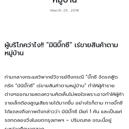
March 29, 2018
ผู้บริโภคว่าไง!! “มินิบิ๊กซี” เร่ขายสินค้าตาม
หมู่บ้าน
ท่ามกลางกระแสวิพากย์วิจารย์ถึงกรณี “บิ๊กซี จัดรถฟู้ด
ทรัค “มินิบิ๊กซี” เร่ขายสินค้าตามหมู่บ้าน” ทำให้ผู้ค้าราย
ต่างๆออกมาแสดงความคิดเห็นไม่พอใจเพราะอาจทำให้ผู้ค้า
รายเล็กต้องสูญเสียรายได้มากขึ้น อย่างไรก็ตาม ทางบิ๊กซี
ได้แถลงถึงภาพดังกล่าวว่า มินิบิ๊กซี มีแค่ 1 คัน และเป็นแค่
รถทดลองวิ่งในเขตกรุงเทพฯ – ปริมณฑล ขณะนี้อยู่
ระหว่างศึกษาตลาด