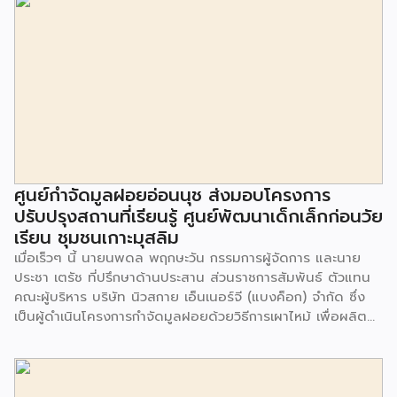
ศูนย์กำจัดมูลฝอยอ่อนนุช ส่งมอบโครงการ
ปรับปรุงสถานที่เรียนรู้ ศูนย์พัฒนาเด็กเล็กก่อนวัย
เรียน ชุมชนเกาะมุสลิม
เมื่อเร็วๆ นี้ นายนพดล พฤกษะวัน กรรมการผู้จัดการ และนาย
ประชา เตรัช ที่ปรึกษาด้านประสาน ส่วนราชการสัมพันธ์ ตัวแทน
คณะผู้บริหาร บริษัท นิวสกาย เอ็นเนอร์จี (แบงค็อก) จํากัด ซึ่ง
เป็นผู้ดำเนินโครงการกำจัดมูลฝอยด้วยวิธีการเผาไหม้ เพื่อผลิต
พลังงานไฟฟ้า ขนาดไม่น้อยกว่า 1,000 ตันต่อวัน ศูนย์กำจัด
มูลฝอยอ่อนนุช เป็นประธานในพิธีส่งมอบโครงการปรับปรุงสถาน
ที่เรียนรู้ ศูนย์พัฒนาเด็กเล็ก ก่อนวัยเรียน ชุมชนเกาะมุสลิม แขวง
ประเวศ เขตประเวศ กรุงเทพมหานคร ทั้งนี้โครงการปรับปรุงสถาน