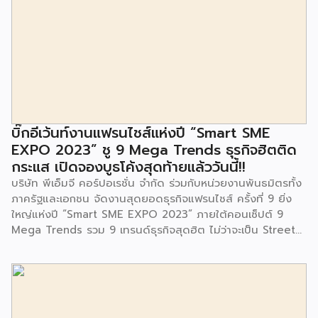
ที่เรียนรู้ ศูนย์พัฒนาเด็กเล็กก่อนวัยเรียน ชุมชนเกาะมุสลิม ตั้งอยู่
ในซอยอ่อนนุช 86 ดำเนินการขึ้นเพื่อเพิ่มพื้นที่การเรียนรู้เพิ่มเติม
นอกห้องเรียน และใช้เป็นสถานที่จัดกิจกรรมของศูนย์เด็กเล็กฯ
ตลอดจนใช้เป็นพื้นที่จัดกิจกรรมต่างๆ ของชุมชน นอกจากนั้นยัง
มีการมอบตุ๊กตาและของเล่นเพื่อส่งเสริมพัฒนาการเรียนรู้และ
พัฒนาการกล้ามเนื้อมัดเล็กของเด็กด้วย โดยมีผู้แทนจาก
สำนักงานเขตประเวศ ผู้แทนจากศูนย์กำจัดมูลฝอยอ่อนนุช ตลอด
จนประชาชนในชุมชนและพื้นที่ใกล้เคียง รวมถึงคณะครู ผู้ปกครอง
บิ๊กอีเว้นท์งานแฟรนไชส์แห่งปี “Smart SME
และนักเรียนจากศูนย์พัฒนาเด็กเล็กก่อนวัยเรียน ชุมชนเกาะมุสลิม
EXPO 2023” ชู 9 Mega Trends ธุรกิจฮิตติด
ร่วมเป็นเกียรติในพิธีดังกล่าว โครงการกำจัดมูลฝอยด้วยวิธีการ
กระแส เปิดจองบูธโค้งสุดท้ายแล้ววันนี้!!
เผาไหม้ฯ ยังมีกิจกรรมเพื่อสังคมหรือ CSR อื่นๆ อีกมากมาย กับ
บริษัท พีเอ็มจี คอร์ปอเรชั่น จำกัด ร่วมกับหน่วยงานพันธมิตรทั้ง
ชุมชนรอบๆ พื้นที่โครงการอย่างต่อเนื่อง อาทิ การลงพื้นที่
ภาครัฐและเอกชน จัดงานสุดยอดธุรกิจแฟรนไชส์ ครั้งที่ 9 ยิ่ง
ประชาสัมพันธ์ […]
ใหญ่แห่งปี “Smart SME EXPO 2023” ภายใต้คอนเซ็ปต์ 9
Mega Trends รวม 9 เทรนด์ธุรกิจสุดฮิต ไม่ว่าจะเป็น Street
Food Trends, Technology Trends, Customer Service
Trends, Coffee & Beverage Trends, Education Trends,
Health & Wellness Trends, E-Commerce Trends,
Beauty Trends และ Franchise Trends จัดเต็มธุรกิจแฟรน
ไชส์เด่นดังพาเหรดมาให้เลือกลงทุนหลายระดับร่วม 250 บูธ ใน