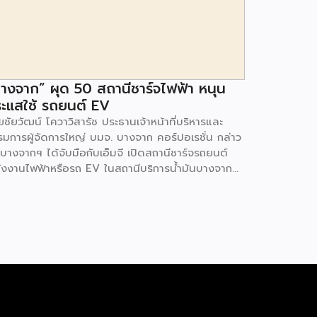
างจาก” ผุด 50 สถานีชาร์จไฟฟ้า หนุน
ะแสใช้ รถยนต์ EV
ชัยวัฒน์ โควาวิสารัช ประธานเจ้าหน้าที่บริหารและ
รมการผู้จัดการใหญ่ บมจ. บางจาก คอร์ปอเรชั่น กล่าว
 บางจากฯ ได้จับมือกับเอ็มจี เปิดสถานีชาร์จรถยนต์
ังงานไฟฟ้าหรือรถ EV ในสถานีบริการน้ำมันบางจาก
มนโยบายการเปลี่ยนผ่านพลังงาน ที่จะนำไทยสู่การใช้
งงานสะอาด เพื่อคุณภาพชีวิตและสิ่งแวดล้อมที่ยั่งยืน
ี่ผ่านมา บางจากฯ ได้ขยายสถานีชาร์จรถ EV ภายใน
านีบริการน้ำมันบางจากอย่างต่อเนื่องเพื่ออำนวยความ
วกให้ผู้ใช้รถ EV ที่เพิ่มขึ้น สำหรับความร่วมมือครั้งนี้
ำให้สถานีบริการน้ำมันบางจากมีสถานีชาร์จรถ EV ทั้ง
กรุงเทพฯ และต่างจังหวัด ครอบคลุมทั่วประเทศ .โดย
มร่วมมือครั้งนี้ เป็นการติดตั้งสถานีชาร์จรถยนต์
ังงานไฟฟ้า เพื่อรองรับการเติบโตของตลาดรถยนต์