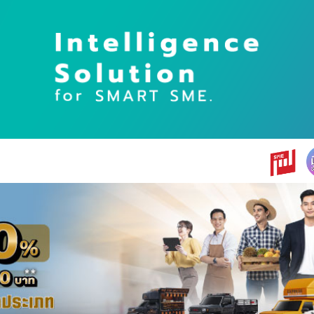
earch
r: