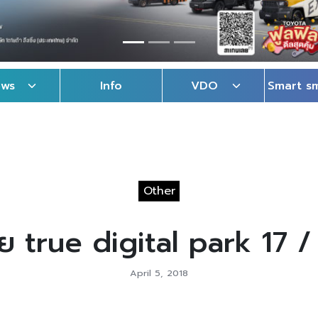
ews
Info
VDO
Smart s
Other
วย true digital park 17 
April 5, 2018