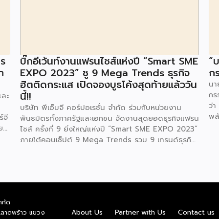
าร
บิ๊กอีเว้นท์งานแฟรนไชส์แห่งปี “Smart SME
“บ
ก
EXPO 2023” ชู 9 Mega Trends ธุรกิจ
กร
ฮิตติดกระแส เปิดจองบูธโค้งสุดท้ายแล้ววัน
นาย
นี้!!
กร
และ
ว่า
บริษัท พีเอ็มจี คอร์ปอเรชั่น จำกัด ร่วมกับหน่วยงาน
พล
์จี
พันธมิตรทั้งภาครัฐและเอกชน จัดงานสุดยอดธุรกิจแฟรน
ตา
ย
ไชส์ ครั้งที่ 9 ยิ่งใหญ่แห่งปี “Smart SME EXPO 2023”
พลั
้อย
ภายใต้คอนเซ็ปต์ 9 Mega Trends รวม 9 เทรนด์ธุรกิจ
.ท
สุดฮิต ไม่ว่าจะเป็น Street Food Trends,
สถ
Technology Trends, Customer Service Trends,
สะด
วง
Coffee & Beverage Trends, Education Trends,
จะท
Health & Wellness Trends, E-Commerce
ใน
น
Trends, Beauty Trends และ Franchise Trends จัด
ควา
ำกัด
้น
เต็มธุรกิจแฟรนไชส์เด่นดังพาเหรดมาให้เลือกลงทุนหลาย
About Us
Partner with Us
Contact us
.ลาดพร้าว แขวง
พล
็น
ระดับร่วม 250 บูธ ในงบลงทุนเริ่มต้นหลักพัน หลักหมื่น