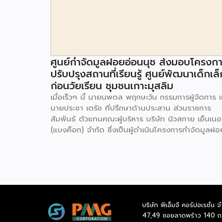
ศูนย์กำจัดมูลฝอยอ่อนนุช ส่งมอบโครงก
ปรับปรุงสถานที่เรียนรู้ ศูนย์พัฒนาเด็กเล็
ก่อนวัยเรียน ชุมชนเกาะมุสลิม
เมื่อเร็วๆ นี้ นายนพดล พฤกษะวัน กรรมการผู้จัดการ 
นายประชา เตรัช ที่ปรึกษาด้านประสาน ส่วนราชการ
สัมพันธ์ ตัวแทนคณะผู้บริหาร บริษัท นิวสกาย เอ็นเนอร
(แบงค็อก) จํากัด ซึ่งเป็นผู้ดำเนินโครงการกำจัดมูลฝอ
ด้วยวิธีการเผาไหม้ เพื่อผลิตพลังงานไฟฟ้า ขนาดไม่น
กว่า 1,000 ตันต่อวัน ศูนย์กำจัดมูลฝอยอ่อนนุช เป็น
ประธานในพิธีส่งมอบโครงการปรับปรุงสถานที่เรียนรู้
ศูนย์พัฒนาเด็กเล็ก ก่อนวัยเรียน ชุมชนเกาะมุสลิม แข
ประเวศ เขตประเวศ กรุงเทพมหานคร ทั้งนี้โครงการ
ปรับปรุงสถานที่เรียนรู้ ศูนย์พัฒนาเด็กเล็กก่อนวัยเรีย
บริษัท พีเอ็มจี คอร์ปอเรชั่น จ
ชุมชนเกาะมุสลิม ตั้งอยู่ในซอยอ่อนนุช 86 ดำเนินการขึ
47,49 ซอยลาดพร้าว 140 ถ
เพื่อเพิ่มพื้นที่การเรียนรู้เพิ่มเติมนอกห้องเรียน และใช้เป