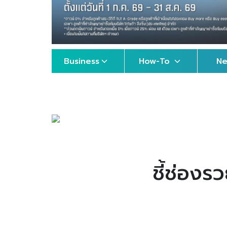
Business
How-To
N
ชี้ช่องร