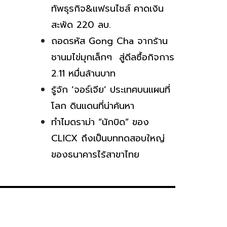
ทัพธุรกิจ&แฟรนไชส์ คาดเงิน
สะพัด 220 ลบ.
ถอดรหัส Gong Cha จากร้าน
ชานมไข่มุกเล็กๆ สู่ดีลซื้อกิจการ
2.11 หมื่นล้านบาท
รู้จัก ‘จอร์เจีย’ ประเทศบนแผนที่
โลก ดินแดนที่น่าค้นหา
ทำไมดราม่า “นักบิด” ของ
CLICX ถึงเป็นบททดสอบใหญ่
ของธนาคารไร้สาขาไทย