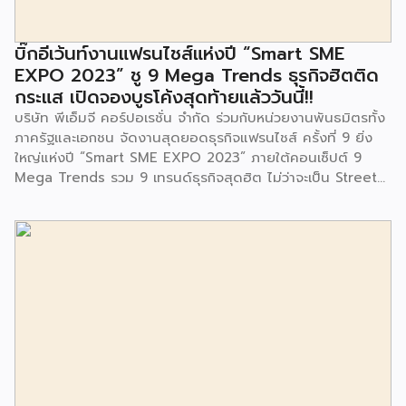
พัฒนาการกล้ามเนื้อมัดเล็กของเด็กด้วย โดยมีผู้แทนจาก
สำนักงานเขตประเวศ ผู้แทนจากศูนย์กำจัดมูลฝอยอ่อนนุช ตลอด
จนประชาชนในชุมชนและพื้นที่ใกล้เคียง รวมถึงคณะครู ผู้ปกครอง
บิ๊กอีเว้นท์งานแฟรนไชส์แห่งปี “Smart SME
และนักเรียนจากศูนย์พัฒนาเด็กเล็กก่อนวัยเรียน ชุมชนเกาะมุสลิม
EXPO 2023” ชู 9 Mega Trends ธุรกิจฮิตติด
ร่วมเป็นเกียรติในพิธีดังกล่าว โครงการกำจัดมูลฝอยด้วยวิธีการ
กระแส เปิดจองบูธโค้งสุดท้ายแล้ววันนี้!!
เผาไหม้ฯ ยังมีกิจกรรมเพื่อสังคมหรือ CSR อื่นๆ อีกมากมาย กับ
บริษัท พีเอ็มจี คอร์ปอเรชั่น จำกัด ร่วมกับหน่วยงานพันธมิตรทั้ง
ชุมชนรอบๆ พื้นที่โครงการอย่างต่อเนื่อง อาทิ การลงพื้นที่
ภาครัฐและเอกชน จัดงานสุดยอดธุรกิจแฟรนไชส์ ครั้งที่ 9 ยิ่ง
ประชาสัมพันธ์ […]
ใหญ่แห่งปี “Smart SME EXPO 2023” ภายใต้คอนเซ็ปต์ 9
Mega Trends รวม 9 เทรนด์ธุรกิจสุดฮิต ไม่ว่าจะเป็น Street
Food Trends, Technology Trends, Customer Service
Trends, Coffee & Beverage Trends, Education Trends,
Health & Wellness Trends, E-Commerce Trends,
Beauty Trends และ Franchise Trends จัดเต็มธุรกิจแฟรน
ไชส์เด่นดังพาเหรดมาให้เลือกลงทุนหลายระดับร่วม 250 บูธ ใน
งบลงทุนเริ่มต้นหลักพัน หลักหมื่น ไปจนถึงหลักล้าน นอกจากนี้
ยังมีกิจกรรมเจรจาจับคู่ธุรกิจทั้งในและต่างประเทศ สินเชื่อ
ดอกเบี้ยต่ำสำหรับเอสเอ็มอีจากสถาบันการเงินชั้นนำมากมาย
พร้อมโซลูชั่นส์ดี […]