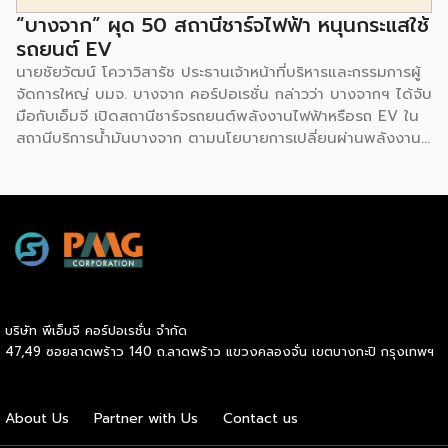
“บางจาก” ผุด 50 สถานีชาร์จไฟฟ้า หนุนกระแสใช้
รถยนต์ EV
นายชัยวัฒน์ โควาวิสารัช ประธานเจ้าหน้าที่บริหารและกรรมการผู้
จัดการใหญ่ บมจ. บางจาก คอร์ปอเรชั่น กล่าวว่า บางจากฯ ได้จับ
มือกับเอ็มจี เปิดสถานีชาร์จรถยนต์พลังงานไฟฟ้าหรือรถ EV ใน
สถานีบริการน้ำมันบางจาก ตามนโยบายการเปลี่ยนผ่านพลังงาน
ที่จะนำไทยสู่การใช้พลังงานสะอาด เพื่อคุณภาพชีวิตและสิ่ง
แวดล้อมที่ยั่งยืน .ที่ผ่านมา บางจากฯ ได้ขยายสถานีชาร์จรถ EV
ภายในสถานีบริการน้ำมันบางจากอย่างต่อเนื่องเพื่ออำนวยความ
สะดวกให้ผู้ใช้รถ EV ที่เพิ่มขึ้น สำหรับความร่วมมือครั้งนี้ จะทำให้
สถานีบริการน้ำมันบางจากมีสถานีชาร์จรถ EV ทั้งในกรุงเทพฯ
และต่างจังหวัด ครอบคลุมทั่วประเทศ .โดยความร่วมมือครั้งนี้
เป็นการติดตั้งสถานีชาร์จรถยนต์พลังงานไฟฟ้า เพื่อรองรับการ
เติบโตของตลาดรถยนต์พลังงานไฟฟ้าภายในประเทศ โดยติดตั้ง
บริษัท พีเอ็มจี คอร์ปอเรชั่น จำกัด
สถานีชาร์จรถยนต์ไฟฟ้า “MG Super Charge” ในสถานีบริการ
47,49 ซอยลาดพร้าว 140 ถ.ลาดพร้าว แขวงคลองจั่น เขตบางกะปิ กรุงเทพฯ
น้ำมันบางจาก ครอบคลุมทั้งในเขตกรุงเทพฯ นนทบุรีและ
สมุทรปราการ ซึ่งในระยะเริ่มต้น มีเป้าหมายที่จะติดตั้งทั้งสิ้น 50
แห่งภายในปีนี้ และคาดการณ์ว่าจะเริ่มเปิดให้บริการได้ประมาณ
About Us
Partner with Us
Contact us
เดือนตุลาคมเป็นต้นไป .ด้านนายจาง ไห่โป กรรมการผู้จัดการ
บริษัท เอสเอไอซี มอเตอร์ – ซีพี จำกัด และ บริษัท […]