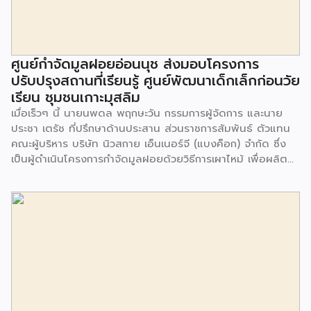
ศูนย์กำจัดมูลฝอยอ่อนนุช ส่งมอบโครงการ
ปรับปรุงสถานที่เรียนรู้ ศูนย์พัฒนาเด็กเล็กก่อนวัย
เรียน ชุมชนเกาะมุสลิม
เมื่อเร็วๆ นี้ นายนพดล พฤกษะวัน กรรมการผู้จัดการ และนาย
ประชา เตรัช ที่ปรึกษาด้านประสาน ส่วนราชการสัมพันธ์ ตัวแทน
คณะผู้บริหาร บริษัท นิวสกาย เอ็นเนอร์จี (แบงค็อก) จํากัด ซึ่ง
เป็นผู้ดำเนินโครงการกำจัดมูลฝอยด้วยวิธีการเผาไหม้ เพื่อผลิต
พลังงานไฟฟ้า ขนาดไม่น้อยกว่า 1,000 ตันต่อวัน ศูนย์กำจัด
มูลฝอยอ่อนนุช เป็นประธานในพิธีส่งมอบโครงการปรับปรุงสถาน
ที่เรียนรู้ ศูนย์พัฒนาเด็กเล็ก ก่อนวัยเรียน ชุมชนเกาะมุสลิม แขวง
ประเวศ เขตประเวศ กรุงเทพมหานคร ทั้งนี้โครงการปรับปรุงสถาน
ที่เรียนรู้ ศูนย์พัฒนาเด็กเล็กก่อนวัยเรียน ชุมชนเกาะมุสลิม ตั้งอยู่
ในซอยอ่อนนุช 86 ดำเนินการขึ้นเพื่อเพิ่มพื้นที่การเรียนรู้เพิ่มเติม
นอกห้องเรียน และใช้เป็นสถานที่จัดกิจกรรมของศูนย์เด็กเล็กฯ
ตลอดจนใช้เป็นพื้นที่จัดกิจกรรมต่างๆ ของชุมชน นอกจากนั้นยัง
มีการมอบตุ๊กตาและของเล่นเพื่อส่งเสริมพัฒนาการเรียนรู้และ